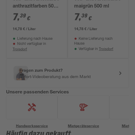
anthrazitfarben 500
maigrün 500 ml
ml
7
,
7
,
39
39
€
€
14,78 € / Liter
14,78 € / Liter
Lieferung nach Hause
Keine Lieferung nach
Hause
Nicht verfügbar in
Troisdorf
Troisdorf
Verfügbar in
Fragen zum Produkt?
Sofort-Videoberatung aus dem Markt
Unsere passenden Services
Handwerksservice
Mietgeräteservice
Miettra
Häufig dazu gekauft