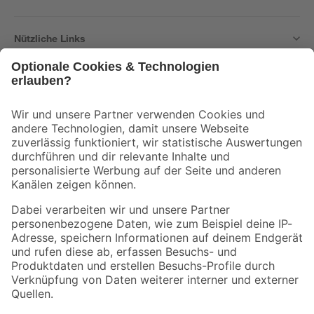
Nützliche Links
Bleib auf dem Laufenden mit unserem Newsletter
Der toom Newsletter: Keine Angebote und Aktionen mehr verpassen!
Zur Newsletter Anmeldung
Folge uns
Zahlungsarten
Versandarten
Sicher einkaufen