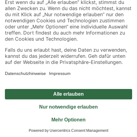
Jetzt die toom-App herunterladen
Alle Preisangaben in EUR inkl. gesetzl. MwSt.. Die dargestellten Angebote sind unter
Umständen nicht in allen Märkten verfügbar. Die angegebenen Verfügbarkeiten beziehen
sich auf den unter "Mein Markt" ausgewählten toom Baumarkt. Alle Angebote und
Produkte nur solange der Vorrat reicht.
*Paketversand ab 59 € versandkostenfrei, gilt nicht für Artikel mit Speditionsversand, hier
fallen zusätzliche Versandkosten an.
Datenschutz
Privatsphäre
Impressum
AGB
Nutzungsbedingungen
Widerrufsrecht
Vertrag widerrufen
Barrierefreiheit
© 2026 toom Baumarkt GmbH