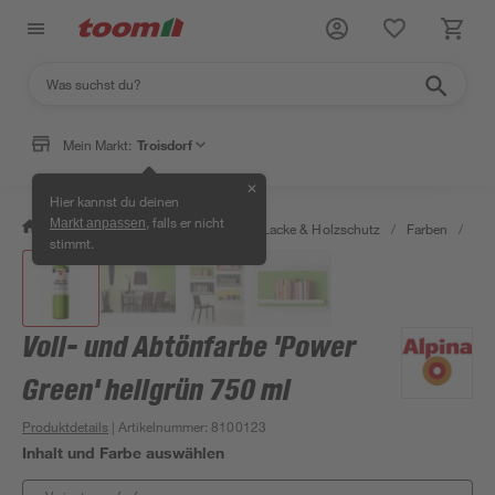
Mein Markt:
Troisdorf
✕
Hier kannst du deinen
, falls er nicht
Markt anpassen
/
Bauen & Renovieren
/
Farben, Lacke & Holzschutz
/
Farben
/
Vol
stimmt.
Voll- und Abtönfarbe 'Power
Green' hellgrün 750 ml
Produktdetails
| Artikelnummer
:
8100123
Inhalt und Farbe auswählen