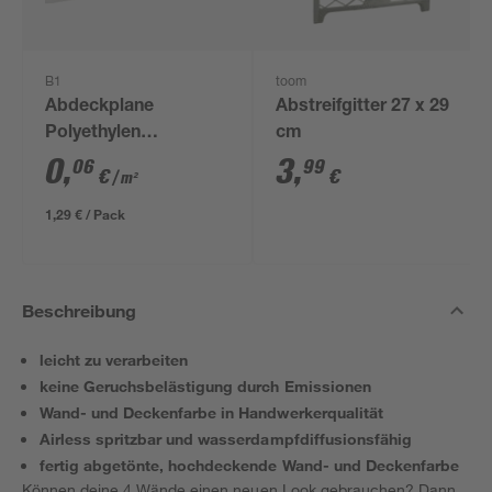
B1
toom
Abdeckplane
Abstreifgitter 27 x 29
Polyethylen
cm
transparent 4 x 5 m
0
,
3
,
06
99
€
€
/ m²
1,29 € / Pack
Beschreibung
leicht zu verarbeiten
keine Geruchsbelästigung durch Emissionen
Wand- und Deckenfarbe in Handwerkerqualität
Airless spritzbar und wasserdampfdiffusionsfähig
fertig abgetönte, hochdeckende Wand- und Deckenfarbe
Können deine 4 Wände einen neuen Look gebrauchen? Dann