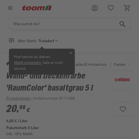
Mein Markt:
Troisdorf
✕
Hier kannst du deinen
, falls er nicht
Markt anpassen
/
Bauen & Renovieren
/
Farben, Lacke & Holzschutz
/
Farben
/
Dis
stimmt.
Wand- und Deckenfarbe
'RaumColor' basaltgrau 5 l
Produktdetails
| Artikelnummer
:
8111489
20
,
99
€
4,20 € / Liter
Paketinhalt:
5 Liter
inkl. 19% MwSt.