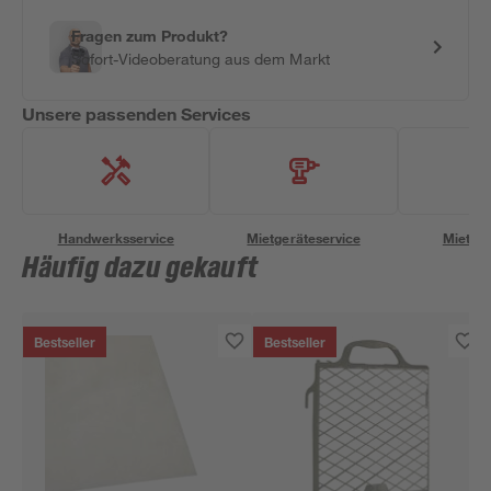
Fragen zum Produkt?
Sofort-Videoberatung aus dem Markt
Unsere passenden Services
Handwerksservice
Mietgeräteservice
Miettra
Häufig dazu gekauft
Bestseller
Bestseller