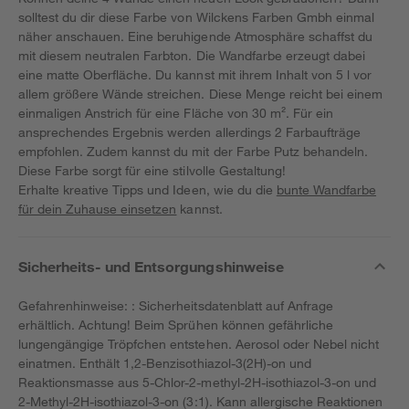
solltest du dir diese Farbe von Wilckens Farben Gmbh einmal
näher anschauen. Eine beruhigende Atmosphäre schaffst du
mit diesem neutralen Farbton. Die Wandfarbe erzeugt dabei
eine matte Oberfläche. Du kannst mit ihrem Inhalt von 5 l vor
allem größere Wände streichen. Diese Menge reicht bei einem
einmaligen Anstrich für eine Fläche von 30 m². Für ein
ansprechendes Ergebnis werden allerdings 2 Farbaufträge
empfohlen. Zudem kannst du mit der Farbe Putz behandeln.
Diese Farbe sorgt für eine stilvolle Gestaltung!
Erhalte kreative Tipps und Ideen, wie du die
bunte Wandfarbe
für dein Zuhause einsetzen
kannst.
Sicherheits- und Entsorgungshinweise
Gefahrenhinweise: : Sicherheitsdatenblatt auf Anfrage
erhältlich. Achtung! Beim Sprühen können gefährliche
lungengängige Tröpfchen entstehen. Aerosol oder Nebel nicht
einatmen. Enthält 1,2-Benzisothiazol-3(2H)-on und
Reaktionsmasse aus 5-Chlor-2-methyl-2H-isothiazol-3-on und
2-Methyl-2H-isothiazol-3-on (3:1). Kann allergische Reaktionen