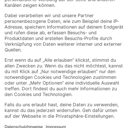
Folge uns
Zahlungsarten
Versandarten
Sicher einkaufen
Jetzt die toom-App herunterladen
Alle Preisangaben in EUR inkl. gesetzl. MwSt.. Die dargestellten Angebote sind unter
Umständen nicht in allen Märkten verfügbar. Die angegebenen Verfügbarkeiten beziehen
sich auf den unter "Mein Markt" ausgewählten toom Baumarkt. Alle Angebote und
Produkte nur solange der Vorrat reicht.