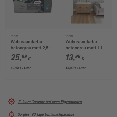
toom
toom
Wohnraumfarbe
Wohnraumfarbe
betongrau matt 2,5 l
betongrau matt 1 l
25
,
13
,
99
99
€
€
10,40 € / Liter
13,99 € / Liter
5 Jahre Garantie auf toom Eigenmarken
Sorglos, 90 Tage Umtauschgarantie