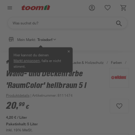
Mein Markt:
Troisdorf
✕
Hier kannst du deinen
, falls er nicht
Markt anpassen
/
Bauen & Renovieren
/
Farben, Lacke & Holzschutz
/
Farben
/
Dis
stimmt.
Wand- und Deckenfarbe
'RaumColor' hellbraun 5 l
Produktdetails
| Artikelnummer
:
8111474
20
,
99
€
4,20 € / Liter
Paketinhalt:
5 Liter
inkl. 19% MwSt.