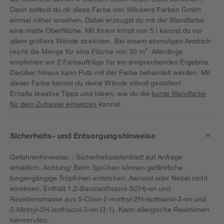
Dann solltest du dir diese Farbe von Wilckens Farben Gmbh
einmal näher ansehen. Dabei erzeugst du mit der Wandfarbe
eine matte Oberfläche. Mit ihrem Inhalt von 5 l kannst du vor
allem größere Wände streichen. Bei einem einmaligen Anstrich
reicht die Menge für eine Fläche von 30 m². Allerdings
empfehlen wir 2 Farbaufträge für ein ansprechendes Ergebnis.
Darüber hinaus kann Putz mit der Farbe behandelt werden. Mit
dieser Farbe kannst du deine Wände stilvoll gestalten!
Erhalte kreative Tipps und Ideen, wie du die
bunte Wandfarbe
für dein Zuhause einsetzen
kannst.
Sicherheits- und Entsorgungshinweise
Gefahrenhinweise: : Sicherheitsdatenblatt auf Anfrage
erhältlich. Achtung! Beim Sprühen können gefährliche
lungengängige Tröpfchen entstehen. Aerosol oder Nebel nicht
einatmen. Enthält 1,2-Benzisothiazol-3(2H)-on und
Reaktionsmasse aus 5-Chlor-2-methyl-2H-isothiazol-3-on und
2-Methyl-2H-isothiazol-3-on (3:1). Kann allergische Reaktionen
hervorrufen.