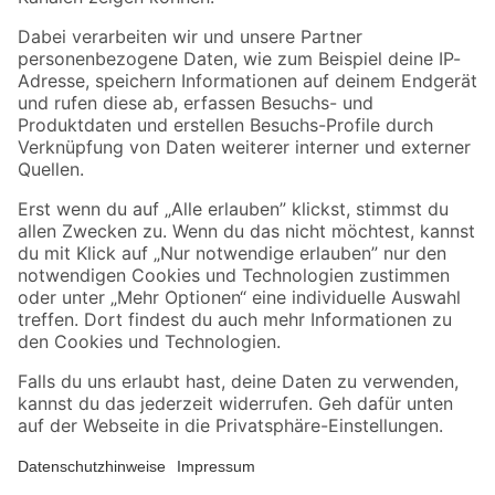
Folge uns
Zahlungsarten
Versandarten
Sicher einkaufen
Jetzt die toom-App herunterladen
Alle Preisangaben in EUR inkl. gesetzl. MwSt.. Die dargestellten Angebote sind unter
Umständen nicht in allen Märkten verfügbar. Die angegebenen Verfügbarkeiten beziehen
sich auf den unter "Mein Markt" ausgewählten toom Baumarkt. Alle Angebote und
Produkte nur solange der Vorrat reicht.
*Paketversand ab 59 € versandkostenfrei, gilt nicht für Artikel mit Speditionsversand, hier
fallen zusätzliche Versandkosten an.