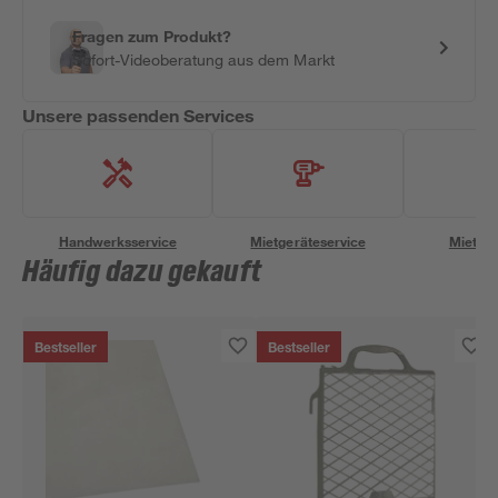
Fragen zum Produkt?
Sofort-Videoberatung aus dem Markt
Unsere passenden Services
Handwerksservice
Mietgeräteservice
Miettra
Häufig dazu gekauft
Bestseller
Bestseller