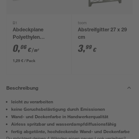
B1
toom
Abdeckplane
Abstreifgitter 27 x 29
Polyethylen
cm
transparent 4 x 5 m
0
,
3
,
06
99
€
€
/ m²
1,29 € / Pack
Beschreibung
leicht zu verarbeiten
keine Geruchsbelästigung durch Emissionen
Wand- und Deckenfarbe in Handwerkerqualität
Airless spritzbar und wasserdampfdiffusionsfähig
fertig abgetönte, hochdeckende Wand- und Deckenfarbe
Du möchtest deinen 4 Wänden einen neuen Look verleihen?