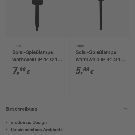
toom
toom
Solar-Spießlampe
Solar-Spießlampe
warmweiß IP 44 Ø 15
warmweiß IP 44 Ø 10
x 44 cm
x 39 cm
7
,
5
,
99
99
€
€
Beschreibung
modernes Design
für ein schönes Ambiente