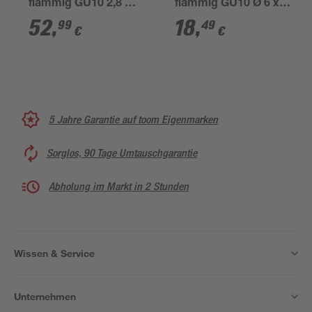
flammig GU10 2,8 W
flammig GU10 Ø 6 x 9
250 lm warmweiß 6,5
x 16 x 12 cm
52
,
18
,
99
49
€
€
cm
5 Jahre Garantie auf toom Eigenmarken
Sorglos, 90 Tage Umtauschgarantie
Abholung im Markt in 2 Stunden
Wissen & Service
Unternehmen