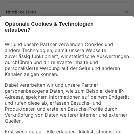
Nützliche Links
Bleib auf dem Laufenden mit unserem Newsletter
Der toom Newsletter: Keine Angebote und Aktionen mehr verpassen!
Zur Newsletter Anmeldung
Folge uns
Zahlungsarten
Versandarten
Sicher einkaufen