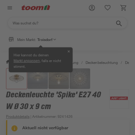
Mein Markt:
Troisdorf
✕
Hier kannst du deinen
, falls er nicht
Markt anpassen
/
Wohnen & Haushalt
/
Beleuchtung
/
Deckenbeleuchtung
/
Decke
stimmt.
Deckenleuchte 'Spike' E27 40
W Ø 30 x 9 cm
Produktdetails
| Artikelnummer
:
9241426
Aktuell nicht verfügbar