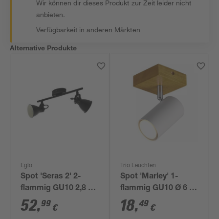
Wir können dir dieses Produkt zur Zeit leider nicht
anbieten.
Verfügbarkeit in anderen Märkten
Alternative Produkte
Eglo
Trio Leuchten
Spot 'Seras 2' 2-
Spot 'Marley' 1-
flammig GU10 2,8 W
flammig GU10 Ø 6 x
250 lm warmweiß 6,5
9 x 16 x 12 cm
52
,
18
,
99
49
€
€
cm