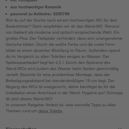
aus hochwertiger Keramik
passend zu Artikelnr.: 5250759
Bist du auf der Suche nach einem hochwertigen WC für dein
Badezimmer? Dann empfehlen wir dir das Wand-WC 'Renova'
von Geberit als moderne und optisch ansprechende Wahl. Ein
großes Plus: Der Tiefspüler verhindert, dass sich unangenehme
Gerüche bilden. Durch die weiße Farbe und die ovale Form
bildet es einen dezenten Blickfang im Raum. Außerdem sparst
du im Vergleich zu alten Toiletten einiges an Wasser: Der
Spülwasserbedarf liegt bei 4,5 l. Durch den Spülrand des
Wand-WCs wird zudem das Wasser beim Spülen gleichmäßig
verteilt. Beachte für eine problemlose Montage, dass der
Befestigungsabstand bei standardmäßigen 18 cm liegt. Der
Abgang des WCs ist waagerecht, daher benötigst du für die
Installation einen Anschluss in der Wand. Hygiene pur! Schnapp
dir jetzt dieses Wand-WC!
In unserem Ratgeber findest du viele wervolle Tipps zu allen
Themen rund um
deine Toilette
.
Eigenschaften