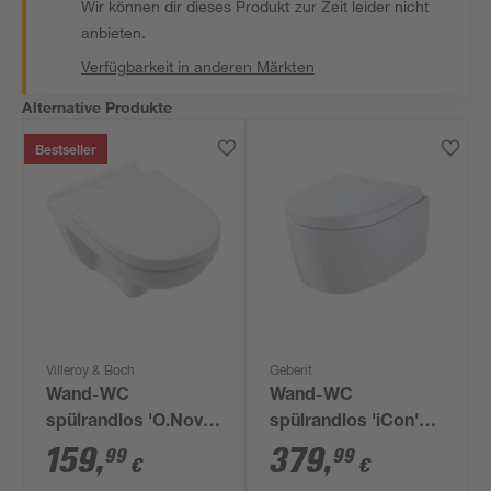
Wir können dir dieses Produkt zur Zeit leider nicht
anbieten.
Verfügbarkeit in anderen Märkten
Alternative Produkte
Bestseller
Villeroy & Boch
Geberit
Wand-WC
Wand-WC
spülrandlos 'O.Novo'
spülrandlos 'iCon'
inklusive WC-Sitz
inklusive WC-Sitz
159
,
379
,
99
99
€
€
weiß
weiß kurz