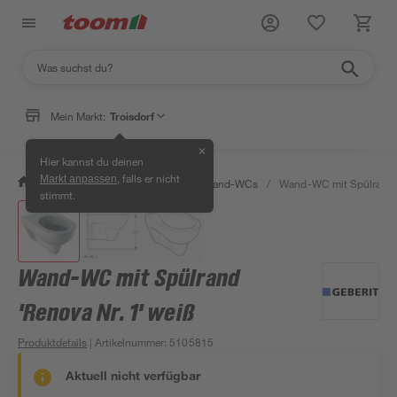
Mein Markt:
Troisdorf
✕
Hier kannst du deinen
, falls er nicht
Markt anpassen
/
Bad & Sanitär
/
Toiletten
/
Wand-WCs
/
Wand-WC mit Spülrand '
stimmt.
Wand-WC mit Spülrand
'Renova Nr. 1' weiß
Produktdetails
| Artikelnummer
:
5105815
Aktuell nicht verfügbar