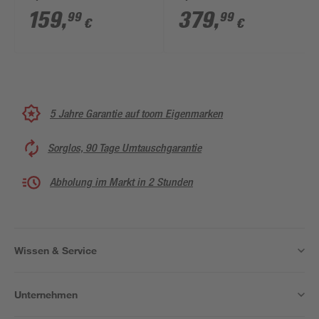
inklusive WC-Sitz
inklusive WC-Sitz
159
,
379
,
99
99
€
€
weiß
weiß kurz
5 Jahre Garantie auf toom Eigenmarken
Sorglos, 90 Tage Umtauschgarantie
Abholung im Markt in 2 Stunden
Wissen & Service
Unternehmen