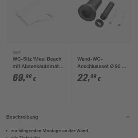
toom
WC-Sitz 'Maui Beach'
Wand-WC-
mit Absenkautomatik
Anschlussset Ø 90 x
weiß Duroplast
180 mm
69
,
22
,
99
99
€
€
Beschreibung
zur hängenden Montage an der Wand
mit Tiefspüler