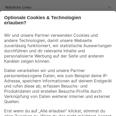
Nützliche Links
Bleib auf dem Laufenden mit unserem Newsletter
Der toom Newsletter: Keine Angebote und Aktionen mehr verpassen!
Zur Newsletter Anmeldung
Folge uns
Zahlungsarten
Versandarten
Sicher einkaufen