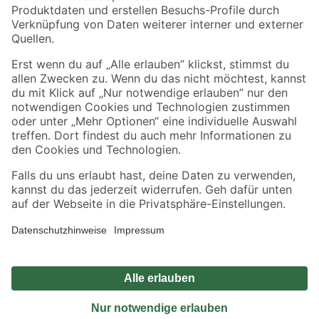
Sicher einkaufen
Jetzt die toom-App herunterladen
Alle Preisangaben in EUR inkl. gesetzl. MwSt.. Die dargestellten Angebote sind unter
Umständen nicht in allen Märkten verfügbar. Die angegebenen Verfügbarkeiten beziehen
sich auf den unter "Mein Markt" ausgewählten toom Baumarkt. Alle Angebote und
Produkte nur solange der Vorrat reicht.
*Paketversand ab 59 € versandkostenfrei, gilt nicht für Artikel mit Speditionsversand, hier
fallen zusätzliche Versandkosten an.
Datenschutz
Privatsphäre
Impressum
AGB
Nutzungsbedingungen
Widerrufsrecht
Vertrag widerrufen
Barrierefreiheit