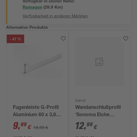
Verfügbar in Deiner Nähe:
Remagen
(
29,9
 Km)
Verfügbarkeit in anderen Märkten
Alternative Produkte
- 47 %
Kaindl
Fugenleiste G-Profil
Wandanschlußprofil
Aluminium 60 x 3,8 x
'Sonoma Eiche
1,2 cm
34038' hellbraun 600
9
,
12
,
99
99
€
€
18,99 €
x 16 x 28 mm