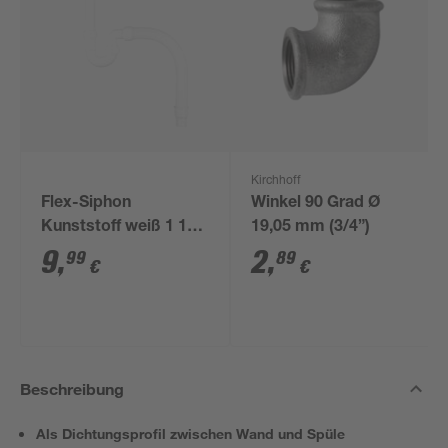
Kirchhoff
Flex-Siphon
Winkel 90 Grad Ø
Kunststoff weiß 1 1/2'
19,05 mm (3/4”)
x 40/50 mm
9
,
2
,
99
89
€
€
Beschreibung
Als Dichtungsprofil zwischen Wand und Spüle