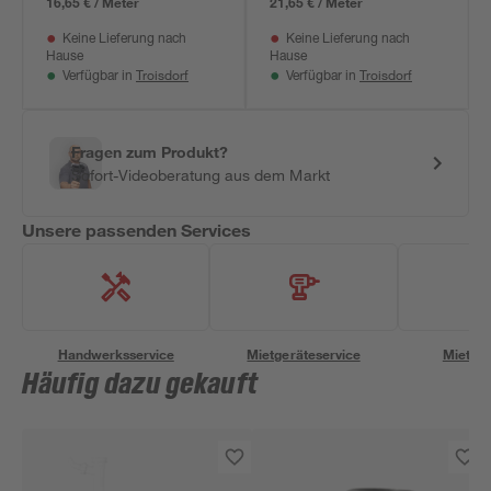
16,65 € / Meter
21,65 € / Meter
Keine Lieferung nach
Keine Lieferung nach
Hause
Hause
Troisdorf
Troisdorf
Verfügbar in
Verfügbar in
Fragen zum Produkt?
Sofort-Videoberatung aus dem Markt
Unsere passenden Services
Handwerksservice
Mietgeräteservice
Miettra
Häufig dazu gekauft