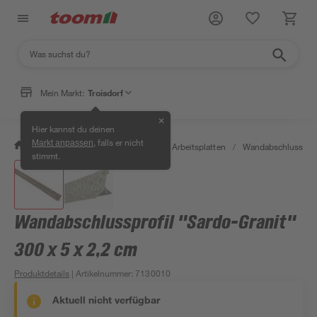
Mein Markt:
Troisdorf
✕
Hier kannst du deinen
, falls er nicht
Markt anpassen
/
Bauen & Renovieren
/
Holz
/
Arbeitsplatten
/
Wandabschlussleis
stimmt.
Wandabschlussprofil "Sardo-Granit"
300 x 5 x 2,2 cm
Produktdetails
| Artikelnummer
:
7130010
Aktuell nicht verfügbar