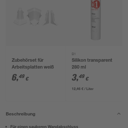
B1
Zubehörset für
Silikon transparent
Arbeitsplatten weiß
280 ml
6
,
3
,
49
49
€
€
12,46 € / Liter
Beschreibung
Für einen sauberen Wandabschluss