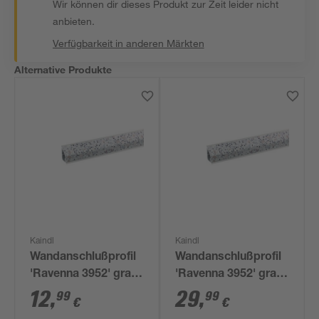
Wir können dir dieses Produkt zur Zeit leider nicht
anbieten.
Verfügbarkeit in anderen Märkten
Alternative Produkte
Kaindl
Kaindl
Wandanschlußprofil
Wandanschlußprofil
'Ravenna 3952' grau
'Ravenna 3952' grau
600 x 16 x 28 mm
3000 x 16 x 28 mm
12
,
29
,
99
99
€
€