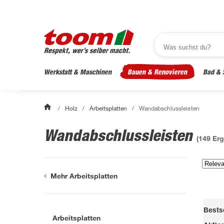
Werkstatt & Maschinen
Bauen & Renovieren
Bad & 
/
Holz
/
Arbeitsplatten
/
Wandabschlussleisten
Wandabschlussleisten
(
149
Erg
Mehr Arbeitsplatten
Bestse
Arbeitsplatten