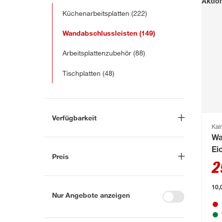
Aktio
Küchenarbeitsplatten
(222)
Wandabschlussleisten
(149)
Arbeitsplattenzubehör
(88)
Tischplatten
(48)
Verfügbarkeit
Kai
Lieferung nach Hause
(0)
Wa
Ei
In Troisdorf verfügbar
(78)
Preis
16
2
Auf Wunsch in Troisdorf
bestellbar
(35)
-
€
10,
Anderen Markt auswählen
Nur Angebote anzeigen