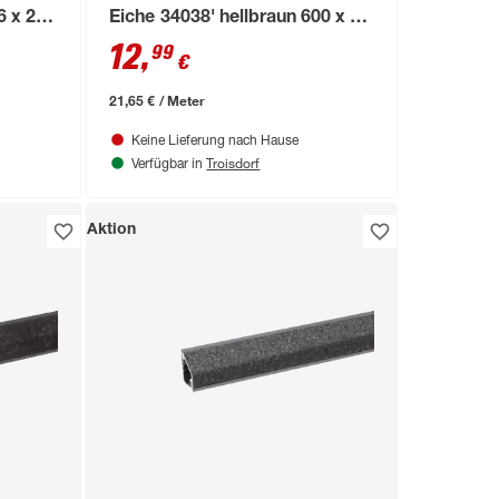
6 x 28
Eiche 34038' hellbraun 600 x 16
x 28 mm
12
,
99
€
21,65 € / Meter
Keine Lieferung nach Hause
Troisdorf
Verfügbar in
Aktion