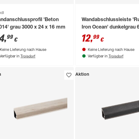
ndl
ndanschlussprofil 'Beton
Wandabschlussleiste 'R
014' grau 3000 x 24 x 16 mm
Iron Ocean' dunkelgrau 
4
,
12
,
99
99
€
€
Keine Lieferung nach Hause
Keine Lieferung nach Hause
Troisdorf
Troisdorf
Verfügbar in
Verfügbar in
n
Aktion