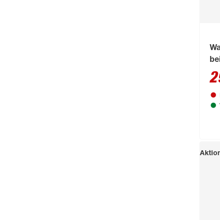
Wa
be
2
Aktio