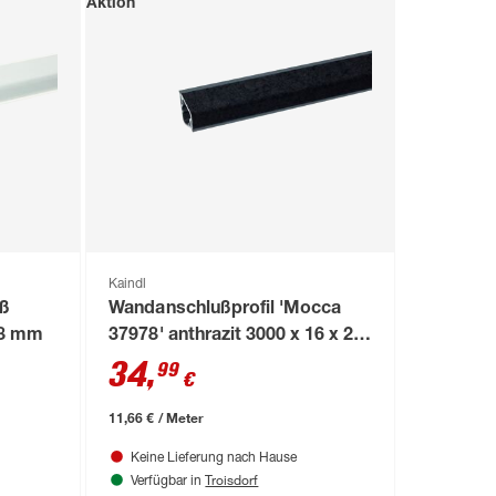
Aktion
Kaindl
iß
Wandanschlußprofil 'Mocca
28 mm
37978' anthrazit 3000 x 16 x 28
mm
34
,
99
€
11,66 € / Meter
Keine Lieferung nach Hause
Troisdorf
Verfügbar in