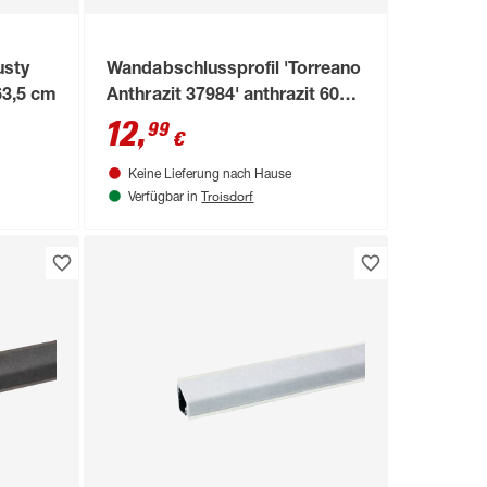
usty
Wandabschlussprofil 'Torreano
63,5 cm
Anthrazit 37984' anthrazit 600 x
24 x 16 mm
12
,
99
€
Keine Lieferung nach Hause
Troisdorf
Verfügbar in