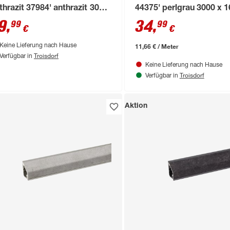
thrazit 37984' anthrazit 3000
44375' perlgrau 3000 x 1
24 x 16 mm
mm
9
,
34
,
99
99
€
€
11,66 € / Meter
Keine Lieferung nach Hause
Troisdorf
Verfügbar in
Keine Lieferung nach Hause
Troisdorf
Verfügbar in
Aktion