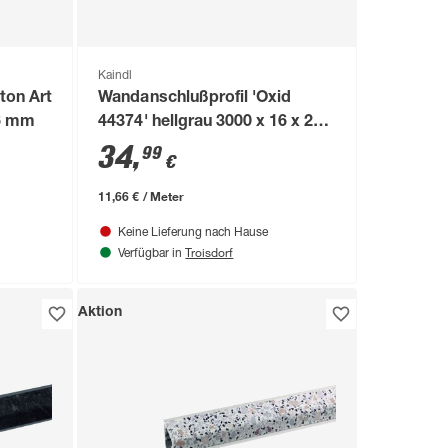
Kaindl
ton Art
Wandanschlußprofil 'Oxid
16 mm
44374' hellgrau 3000 x 16 x 28
mm
34
,
99
€
11,66 € / Meter
Keine Lieferung nach Hause
Troisdorf
Verfügbar in
Aktion