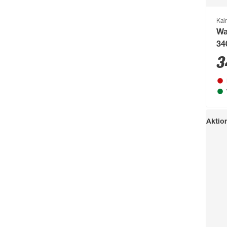
Beton 44375
(2)
Beton Art 37905
(2)
Kai
Wa
Beton Perlgrau
(2)
34
3
Buche 3381
(2)
Mehr anzeigen
Aktio