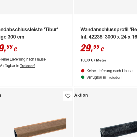
ndabschlussleiste 'Tibur'
Wandanschlussprofil 'Be
ige 300 cm
Inf. 42238' 3000 x 24 x 
9
,
29
,
99
99
€
€
10,00 € / Meter
Keine Lieferung nach Hause
Troisdorf
Verfügbar in
Keine Lieferung nach Hause
Troisdorf
Verfügbar in
n
Aktion