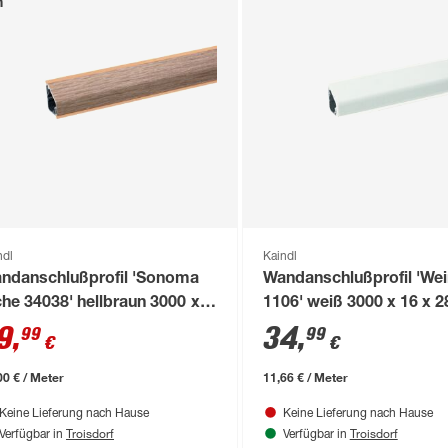
n
ndl
Kaindl
ndanschlußprofil 'Sonoma
Wandanschlußprofil 'We
che 34038' hellbraun 3000 x
1106' weiß 3000 x 16 x 
 x 28 mm
9
,
34
,
99
99
€
€
00 € / Meter
11,66 € / Meter
Keine Lieferung nach Hause
Keine Lieferung nach Hause
Troisdorf
Troisdorf
Verfügbar in
Verfügbar in