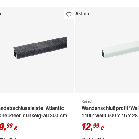
n
Aktion
Kaindl
ndabschlussleiste 'Atlantic
Wandanschlußprofil 'We
one Steel' dunkelgrau 300 cm
1106' weiß 600 x 16 x 2
9
,
12
,
99
99
€
€