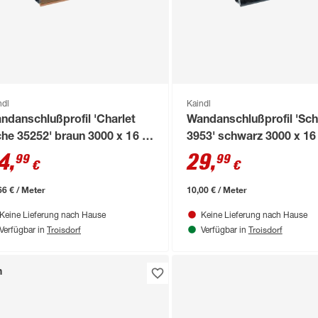
ndl
Kaindl
ndanschlußprofil 'Charlet
Wandanschlußprofil 'Sch
che 35252' braun 3000 x 16 x
3953' schwarz 3000 x 16
 mm
mm
4
,
29
,
99
99
€
€
66 € / Meter
10,00 € / Meter
Keine Lieferung nach Hause
Keine Lieferung nach Hause
Troisdorf
Troisdorf
Verfügbar in
Verfügbar in
n