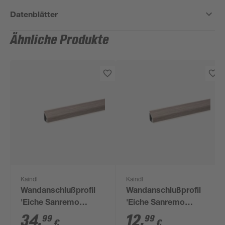
Datenblätter
Ähnliche Produkte
Kaindl
Kaindl
Wandanschlußprofil
Wandanschlußprofil
'Eiche Sanremo
'Eiche Sanremo
34139' hellbraun 3000
34139' hellbraun 600 x
34
,
12
,
99
99
€
€