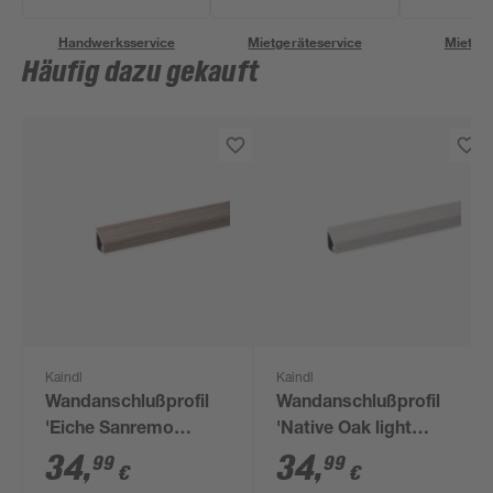
Handwerksservice
Mietgeräteservice
Miettra
Häufig dazu gekauft
Kaindl
Kaindl
Wandanschlußprofil
Wandanschlußprofil
'Eiche Sanremo
'Native Oak light
34139' hellbraun 3000
K4410' beige 3000 x
34
,
34
,
99
99
€
€
x 16 x 28 mm
16 x 28 mm