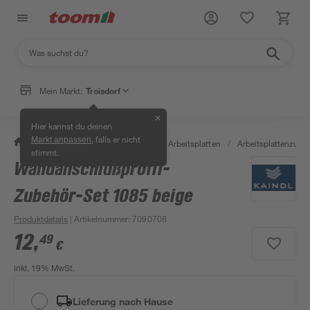
Mein Markt:
Troisdorf
✕
Hier kannst du deinen
, falls er nicht
Markt anpassen
/
Bauen & Renovieren
/
Holz
/
Arbeitsplatten
/
Arbeitsplattenzube
stimmt.
Wandanschlußprofil-
Zubehör-Set 1085 beige
Produktdetails
| Artikelnummer
:
7090708
12
,
49
€
inkl. 19% MwSt.
Lieferung nach Hause