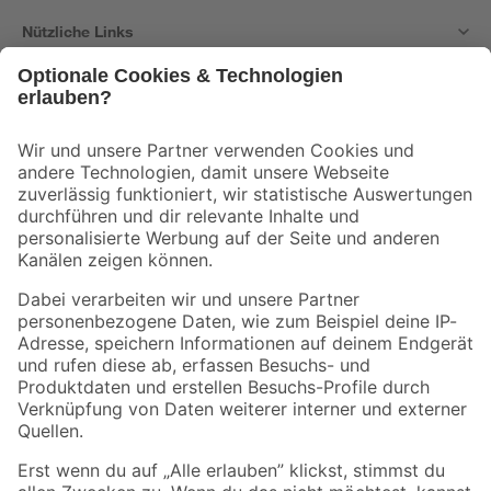
Nützliche Links
Bleib auf dem Laufenden mit unserem Newsletter
Der toom Newsletter: Keine Angebote und Aktionen mehr verpassen!
Zur Newsletter Anmeldung
Folge uns
Zahlungsarten
Versandarten
Sicher einkaufen