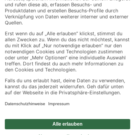
Zahlungsarten
Versandarten
Sicher einkaufen
Jetzt die toom-App herunterladen
Alle Preisangaben in EUR inkl. gesetzl. MwSt.. Die dargestellten Angebote sind unter
Umständen nicht in allen Märkten verfügbar. Die angegebenen Verfügbarkeiten beziehen
sich auf den unter "Mein Markt" ausgewählten toom Baumarkt. Alle Angebote und
Produkte nur solange der Vorrat reicht.
*Paketversand ab 59 € versandkostenfrei, gilt nicht für Artikel mit Speditionsversand, hier
fallen zusätzliche Versandkosten an.
Datenschutz
Privatsphäre
Impressum
AGB
Nutzungsbedingungen
Widerrufsrecht
Vertrag widerrufen