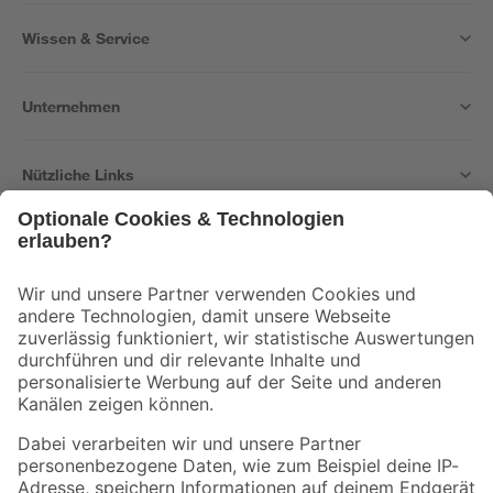
Wissen & Service
Unternehmen
Nützliche Links
Bleib auf dem Laufenden mit unserem Newsletter
Der toom Newsletter: Keine Angebote und Aktionen mehr verpassen!
Zur Newsletter Anmeldung
Folge uns