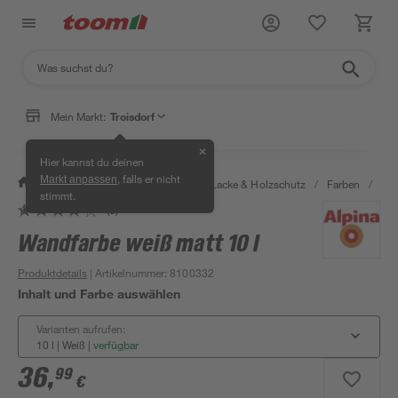
Mein Markt:
Troisdorf
✕
Hier kannst du deinen
, falls er nicht
Markt anpassen
/
Bauen & Renovieren
/
Farben, Lacke & Holzschutz
/
Farben
/
Wan
stimmt.
(5)
Bestseller
Wandfarbe weiß matt 10 l
Produktdetails
| Artikelnummer
:
8100332
Inhalt und Farbe auswählen
Varianten aufrufen:
10 l | Weiß
|
verfügbar
36
,
99
€