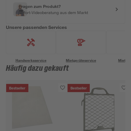
Fragen zum Produkt?
Sofort-Videoberatung aus dem Markt
Unsere passenden Services
Handwerksservice
Mietgeräteservice
Miettra
Häufig dazu gekauft
Bestseller
Bestseller