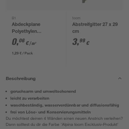
B1
toom
Abdeckplane
Abstreifgitter 27 x 29
Polyethylen
cm
transparent 4 x 5 m
0
,
3
,
06
99
€
€
/ m²
1,29 € / Pack
Beschreibung
geruchsarm und umweltschonend
leicht zu verarbeiten
waschbeständig, wasserverdünnbar und diffusionsfähig
frei von Löse- und Konservierungsmitteln
Du möchtest deinen 4 Wänden einen neuen Anstrich verleihen?
Dann solltest du dir die Farbe 'Alpina toom Excklusiv-Produkt'