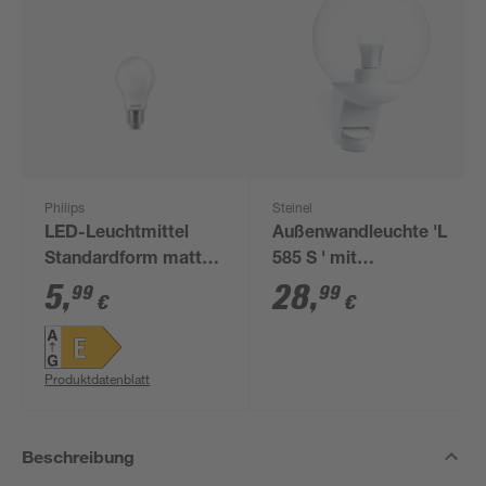
Philips
Steinel
LED-Leuchtmittel
Außenwandleuchte 'L
Standardform matt
585 S ' mit
E27 7 W 806 lm
Bewegungssensor 60
5
,
28
,
99
99
€
€
warmweiß
W IP 44 21,5 x 31,2
cm
Produktdatenblatt
Beschreibung