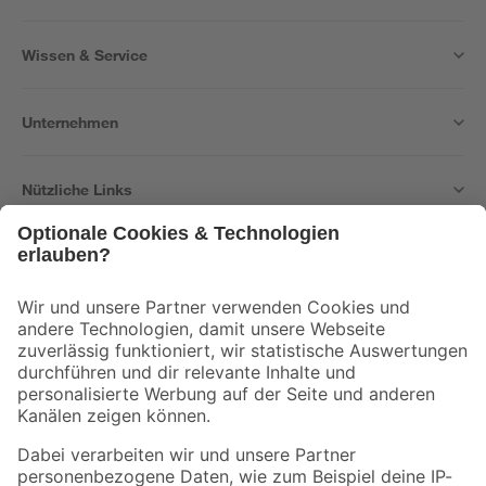
Wissen & Service
Unternehmen
Nützliche Links
Bleib auf dem Laufenden mit unserem Newsletter
Der toom Newsletter: Keine Angebote und Aktionen mehr verpassen!
Zur Newsletter Anmeldung
Folge uns