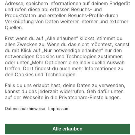
Zahlungsarten
Versandarten
Sicher einkaufen
Jetzt die toom-App herunterladen
Alle Preisangaben in EUR inkl. gesetzl. MwSt.. Die dargestellten Angebote sind unter
Umständen nicht in allen Märkten verfügbar. Die angegebenen Verfügbarkeiten beziehen
sich auf den unter "Mein Markt" ausgewählten toom Baumarkt. Alle Angebote und
Produkte nur solange der Vorrat reicht.
*Paketversand ab 59 € versandkostenfrei, gilt nicht für Artikel mit Speditionsversand, hier
fallen zusätzliche Versandkosten an.
Datenschutz
Privatsphäre
Impressum
AGB
Nutzungsbedingungen
Widerrufsrecht
Vertrag widerrufen