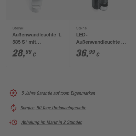
Steinel
Steinel
Außenwandleuchte 'L
LED-
585 S ' mit
Außenwandleuchte 'L
Bewegungssensor 60
560 S ' mit
28
,
36
,
99
99
€
€
W IP 44 21,5 x 31,2
Bewegungssensor 60
cm
W IP 44 21,5 x 36,8
cm
5 Jahre Garantie auf toom Eigenmarken
Sorglos, 90 Tage Umtauschgarantie
Abholung im Markt in 2 Stunden