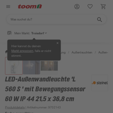
Mein Markt:
Troisdorf
✕
Hier kannst du deinen
, falls er nicht
Markt anpassen
/
Wohnen & Haushalt
/
Beleuchtung
/
Außenleuchten
/
Außen-Wa
stimmt.
LED-Außenwandleuchte 'L
560 S ' mit Bewegungssensor
60 W IP 44 21,5 x 36,8 cm
Produktdetails
| Artikelnummer
:
9702143