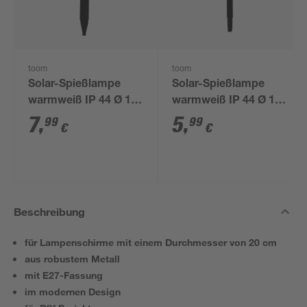
toom
toom
Solar-Spießlampe
Solar-Spießlampe
warmweiß IP 44 Ø 15
warmweiß IP 44 Ø 10
x 44 cm
x 39 cm
7
,
5
,
99
99
€
€
Beschreibung
für Lampenschirme mit einem Durchmesser von 20 cm
aus robustem Metall
mit E27-Fassung
im modernen Design