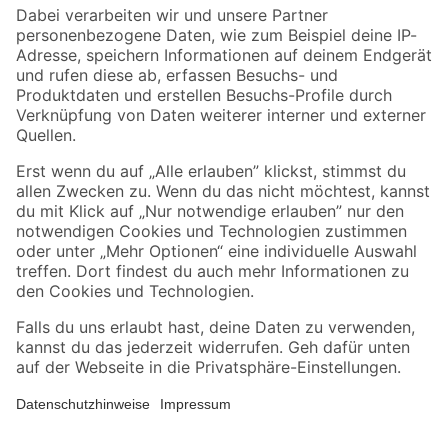
Zahlungsarten
Versandarten
Sicher einkaufen
Jetzt die toom-App herunterladen
Alle Preisangaben in EUR inkl. gesetzl. MwSt.. Die dargestellten Angebote sind unter
Umständen nicht in allen Märkten verfügbar. Die angegebenen Verfügbarkeiten beziehen
sich auf den unter "Mein Markt" ausgewählten toom Baumarkt. Alle Angebote und
Produkte nur solange der Vorrat reicht.
*Paketversand ab 59 € versandkostenfrei, gilt nicht für Artikel mit Speditionsversand, hier
fallen zusätzliche Versandkosten an.