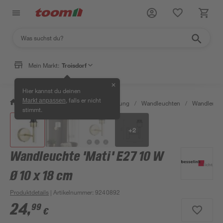
Mein Markt:
Troisdorf
✕
Hier kannst du deinen
, falls er nicht
Markt anpassen
/
Wohnen & Haushalt
/
Beleuchtung
/
Wandleuchten
/
Wandleuch
stimmt.
+
2
Wandleuchte 'Mati' E27 10 W
Ø 10 x 18 cm
Produktdetails
| Artikelnummer
:
9240892
24
,
99
€