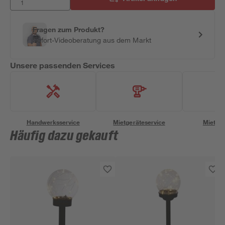
Fragen zum Produkt?
Sofort-Videoberatung aus dem Markt
Unsere passenden Services
Handwerksservice
Mietgeräteservice
Miettra
Häufig dazu gekauft