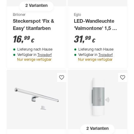
2
Varianten
Briloner
Eglo
Steckerspot 'Fix &
LED-Wandleuchte
Easy' titanfarben
'Valmontone' 1,5 W
400 lm warmweiß 10
16
,
31
,
99
99
€
€
x 10 x 10 cm
Lieferung nach Hause
Lieferung nach Hause
Troisdorf
Troisdorf
Verfügbar in
Verfügbar in
Nur wenige verfügbar
Nur wenige verfügbar
2
Varianten