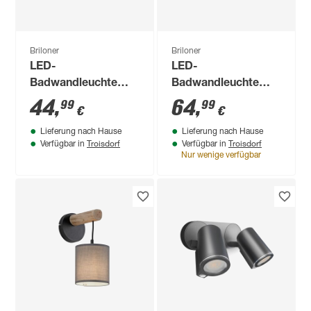
Briloner
Briloner
LED-
LED-
Badwandleuchte
Badwandleuchte
'Splash' 8 W 720 lm
'Splash' 8 W 720 lm
44
,
64
,
99
99
€
€
neutralweiß 3,2 x 4,3
neutralweiß 6,7 x 5,4
Lieferung nach Hause
Lieferung nach Hause
x 332 cm
x 352 cm
Troisdorf
Troisdorf
Verfügbar in
Verfügbar in
Nur wenige verfügbar