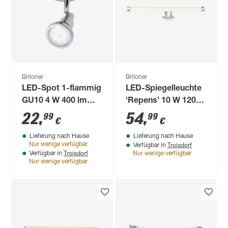
Briloner
Briloner
LED-Spot 1-flammig
LED-Spiegelleuchte
GU10 4 W 400 lm
'Repens' 10 W 1200
warmweiß 8 x 10,6
lm neutralweiß 52,5
22
,
54
,
99
99
€
€
cm
x 4 x 10,3 cm
Lieferung nach Hause
Lieferung nach Hause
Troisdorf
Nur wenige verfügbar
Verfügbar in
Troisdorf
Verfügbar in
Nur wenige verfügbar
Nur wenige verfügbar