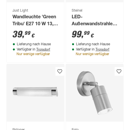
Just Light
Steinel
Wandleuchte 'Green
LED-
Tribu' E27 10 W 13,5
Außenwandstrahler
x 29,5 x 21 cm
'Spot DUO Sensor'
39
,
99
,
99
99
€
€
mit
Lieferung nach Hause
Lieferung nach Hause
Bewegungssensor
Troisdorf
Troisdorf
Verfügbar in
Verfügbar in
14,95 W 1024 lm
Nur wenige verfügbar
Nur wenige verfügbar
warmweiß IP 44 24,7
x 9,8 cm
Briloner
Eglo