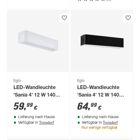
Eglo
Eglo
LED-Wandleuchte
LED-Wandleuchte
'Sania 4' 12 W 1400
'Sania 4' 12 W 1400
lm warmweiß 36,5 x
lm warmweiß 36,5 x
59
,
64
,
99
99
€
€
8 x 9 cm
8 cm
Lieferung nach Hause
Lieferung nach Hause
Troisdorf
Troisdorf
Verfügbar in
Verfügbar in
Nur wenige verfügbar