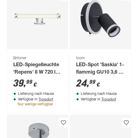
Briloner
toom
LED-Spiegelleuchte
LED-Spot 'Saskia' 1-
'Repens' 8 W 720 lm
flammig GU10 3,6 W
neutralweiß 31,8 x 4
480 lm warmweiß Ø
39
,
24
,
99
99
€
€
x 10,3 cm
15 x 16,8 cm
Lieferung nach Hause
Lieferung nach Hause
Troisdorf
Troisdorf
Verfügbar in
Verfügbar in
Nur wenige verfügbar