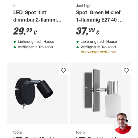
tint
Just Light
LED-Spot 'tint'
Spot 'Green Michel'
dimmbar 2-flammig
1-flammig E27 40 W
10,4 W 1200 lm RGB
24 x 25,5 x 24 cm
29
,
37
,
99
99
€
€
- tunable white
Lieferung nach Hause
Lieferung nach Hause
Troisdorf
Troisdorf
Verfügbar in
Verfügbar in
Nur wenige verfügbar
toom
toom