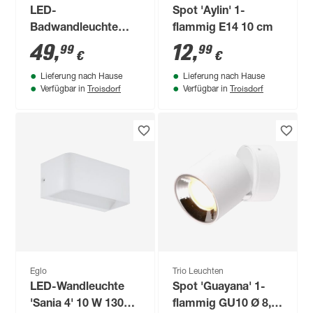
LED-
Spot 'Aylin' 1-
Badwandleuchte
flammig E14 10 cm
'Klak' 6,5 W 700 lm
49
,
12
,
99
99
€
€
neutralweiß 6,5 x 6,8
Lieferung nach Hause
Lieferung nach Hause
x 32 cm
Troisdorf
Troisdorf
Verfügbar in
Verfügbar in
Eglo
Trio Leuchten
LED-Wandleuchte
Spot 'Guayana' 1-
'Sania 4' 10 W 1300
flammig GU10 Ø 8,7