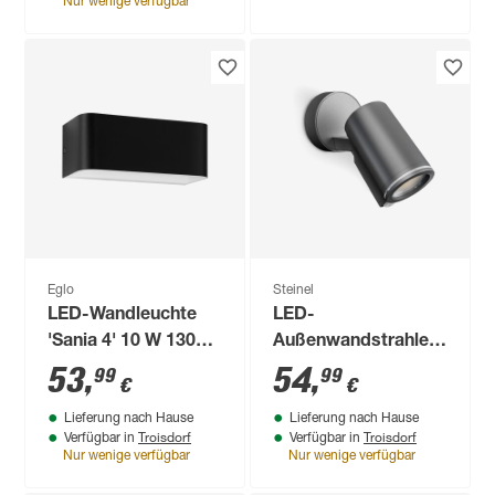
Nur wenige verfügbar
Eglo
Steinel
LED-Wandleuchte
LED-
'Sania 4' 10 W 1300
Außenwandstrahler
lm warmweiß 20 x 8
'Spot ONE S Sensor'
53
,
54
,
99
99
€
€
cm
mit
Lieferung nach Hause
Lieferung nach Hause
Bewegungssensor
Troisdorf
Troisdorf
Verfügbar in
Verfügbar in
7,47 W 512 lm
Nur wenige verfügbar
Nur wenige verfügbar
warmweiß IP 44 9,7