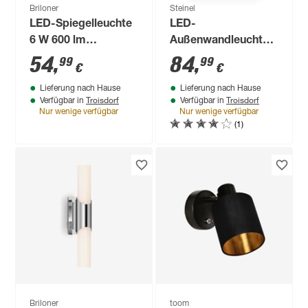
Briloner
Steinel
LED-Spiegelleuchte
LED-
6 W 600 lm
Außenwandleuchte
neutralweiß 40 x 4 x
'L 910 S ' 9,8 W 797
54
,
84
,
99
99
€
€
9 cm
lm warmweiß IP 44 8
Lieferung nach Hause
Lieferung nach Hause
x 23,5 cm
Troisdorf
Troisdorf
Verfügbar in
Verfügbar in
Nur wenige verfügbar
Nur wenige verfügbar
(1)
Briloner
toom