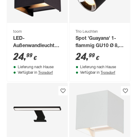
toom
Trio Leuchten
LED-
Spot 'Guayana' 1-
Außenwandleuchte
flammig GU10 Ø 8,7
'Pula' 780 lm
x 12 cm
24
,
24
,
99
99
€
€
warmweiß IP 44 10 x
Lieferung nach Hause
Lieferung nach Hause
10 x 10 cm
Troisdorf
Troisdorf
Verfügbar in
Verfügbar in