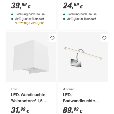
lm warmweiß 20 x 8
x 12 cm
39
,
24
,
99
99
€
€
x 9 cm
Lieferung nach Hause
Lieferung nach Hause
Troisdorf
Troisdorf
Verfügbar in
Verfügbar in
Nur wenige verfügbar
Eglo
Briloner
LED-Wandleuchte
LED-
'Valmontone' 1,5 W
Badwandleuchte
400 lm warmweiß 10
'Splash' 5,5 W 550
31
,
69
,
99
99
€
€
x 10 x 10 cm
lm warmweiß 40 x