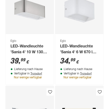
Eglo
Eglo
LED-Wandleuchte
LED-Wandleuchte
'Sania 4' 10 W 1300
'Sania 4' 6 W 670 lm
lm warmweiß 20 x 8
warmweiß 13 x 8 x 9
39
,
34
,
99
99
€
€
x 9 cm
cm
Lieferung nach Hause
Lieferung nach Hause
Troisdorf
Troisdorf
Verfügbar in
Verfügbar in
Nur wenige verfügbar
Nur wenige verfügbar