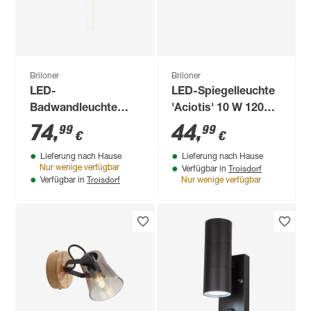
Briloner
Briloner
LED-
LED-Spiegelleuchte
Badwandleuchte
'Aciotis' 10 W 1200
'Klak' 11 W 1300 lm
lm neutralweiß 58 x
74
,
44
,
99
99
€
€
neutralweiß 6,5 x 6,8
2,8 x 6,7 cm
Lieferung nach Hause
Lieferung nach Hause
x 47 cm
Troisdorf
Nur wenige verfügbar
Verfügbar in
Troisdorf
Verfügbar in
Nur wenige verfügbar