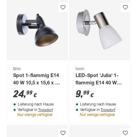
x 9,8 cm
Brilo
toom
Spot 1-flammig E14
LED-Spot 'Julia' 1-
40 W 10,5 x 15,6 x 10
flammig E14 40 W
cm
7,5 cm
24
,
9
,
99
99
€
€
Lieferung nach Hause
Lieferung nach Hause
Troisdorf
Troisdorf
Verfügbar in
Verfügbar in
Nur wenige verfügbar
Nur wenige verfügbar