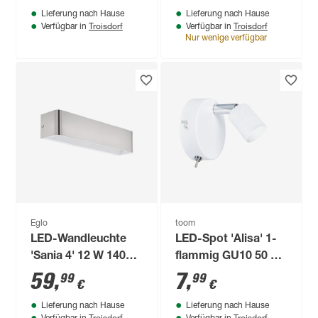
Lieferung nach Hause
Lieferung nach Hause
14 x 20,6 cm
Troisdorf
Troisdorf
Verfügbar in
Verfügbar in
Nur wenige verfügbar
Eglo
toom
LED-Wandleuchte
LED-Spot 'Alisa' 1-
'Sania 4' 12 W 1400
flammig GU10 50 W
lm warmweiß 36,5 x
8 cm
59
,
7
,
99
99
€
€
8 x 9 cm
Lieferung nach Hause
Lieferung nach Hause
Troisdorf
Troisdorf