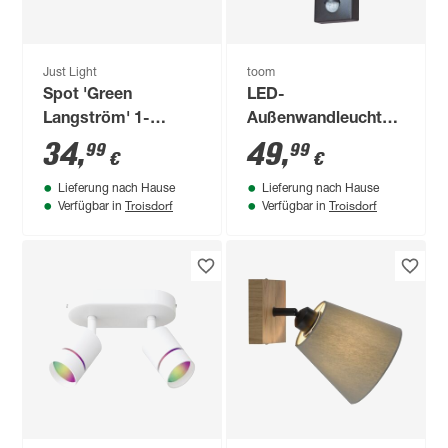
Just Light
toom
Spot 'Green
LED-
Langström' 1-
Außenwandleuchte
flammig E14
'Delhi' mit
34
,
49
,
99
99
€
€
Bewegungssensor
Lieferung nach Hause
Lieferung nach Hause
450 lm RGB -
Troisdorf
Troisdorf
Verfügbar in
Verfügbar in
tunable white IP 44
Ø 6 x 22 cm