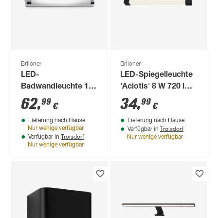
Briloner
Briloner
LED-
LED-Spiegelleuchte
Badwandleuchte 10
'Aciotis' 8 W 720 lm
W 1200 lm
neutralweiß 34 x 2,8
62
,
34
,
99
99
€
€
neutralweiß 8,7 x 5,2
x 6,7 cm
Lieferung nach Hause
Lieferung nach Hause
x 615 cm
Troisdorf
Nur wenige verfügbar
Verfügbar in
Troisdorf
Verfügbar in
Nur wenige verfügbar
Nur wenige verfügbar