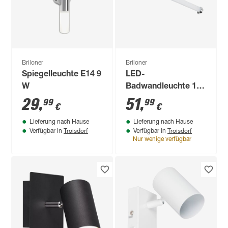
Briloner
Briloner
Spiegelleuchte E14 9
LED-
W
Badwandleuchte 10
W 1200 lm
29
,
51
,
99
99
€
€
neutralweiß 57,2 x
Lieferung nach Hause
Lieferung nach Hause
4,3 x 3,2 cm
Troisdorf
Troisdorf
Verfügbar in
Verfügbar in
Nur wenige verfügbar