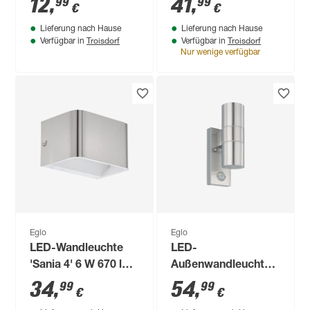
12
,
41
,
99
99
€
€
cm
Lieferung nach Hause
Lieferung nach Hause
Troisdorf
Troisdorf
Verfügbar in
Verfügbar in
Nur wenige verfügbar
Eglo
Eglo
LED-Wandleuchte
LED-
'Sania 4' 6 W 670 lm
Außenwandleuchte
warmweiß 13 x 8 x 9
'Riga 5' mit
34
,
54
,
99
99
€
€
cm
Bewegungssensor