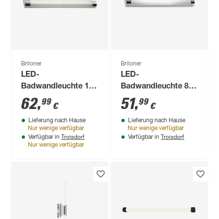
Briloner
Briloner
LED-
LED-
Badwandleuchte 10
Badwandleuchte 8
W 1200 lm
W 720 lm
62
,
51
,
99
99
€
€
neutralweiß 8,7 x 5,2
neutralweiß 8,7 x 5,2
Lieferung nach Hause
Lieferung nach Hause
x 615 cm
x 375 cm
Nur wenige verfügbar
Nur wenige verfügbar
Troisdorf
Troisdorf
Verfügbar in
Verfügbar in
Nur wenige verfügbar