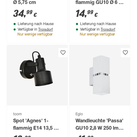
Ø 5,75 cm
flammig GU10 Ø 6 x
12 x 15 x 12 cm
34
,
14
,
99
99
€
€
Lieferung nach Hause
Lieferung nach Hause
Troisdorf
Troisdorf
Verfügbar in
Verfügbar in
Nur wenige verfügbar
Nur wenige verfügbar
toom
Eglo
Spot 'Agnes' 1-
Wandleuchte 'Passa'
flammig E14 13,5 x 9
GU10 2,8 W 250 lm
cm
warmweiß Ø 6 x 17