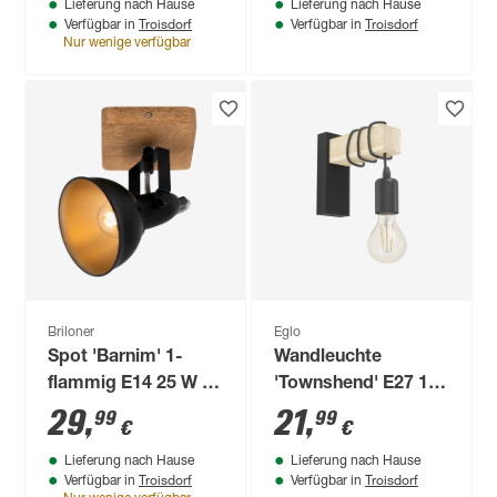
Lieferung nach Hause
Lieferung nach Hause
2,8 W 250 lm
Troisdorf
Troisdorf
Verfügbar in
Verfügbar in
warmweiß IP 44 6,5
Nur wenige verfügbar
x 21,5 cm
Briloner
Eglo
Spot 'Barnim' 1-
Wandleuchte
flammig E14 25 W 11
'Townshend' E27 10
x 15,7 x 11 cm
W 6,5 x 21,5 cm
29
,
21
,
99
99
€
€
Lieferung nach Hause
Lieferung nach Hause
Troisdorf
Troisdorf
Verfügbar in
Verfügbar in