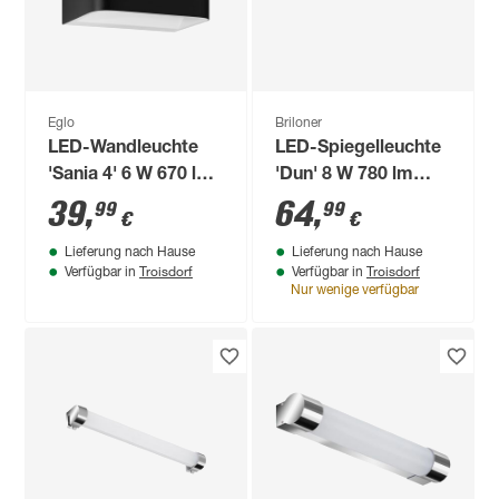
Eglo
Briloner
LED-Wandleuchte
LED-Spiegelleuchte
'Sania 4' 6 W 670 lm
'Dun' 8 W 780 lm
warmweiß 13 x 8 cm
neutralweiß 60 x 3,6
39
,
64
,
99
99
€
€
x 10,3 cm
Lieferung nach Hause
Lieferung nach Hause
Troisdorf
Troisdorf
Verfügbar in
Verfügbar in
Nur wenige verfügbar