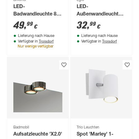
LED-
LED-
Badwandleuchte 8
Außenwandleuchte
W 720 lm
'Stockholm 1' 4,6 W
49
,
32
,
99
99
€
€
neutralweiß 8,7 x 5,2
400 lm warmweiß IP
Lieferung nach Hause
Lieferung nach Hause
x 375 cm
44
Troisdorf
Troisdorf
Verfügbar in
Verfügbar in
Nur wenige verfügbar
Badmobil
Trio Leuchten
Aufsatzleuchte 'X2.0'
Spot 'Marley' 1-