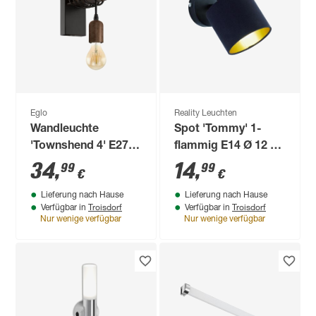
Eglo
Reality Leuchten
Wandleuchte
Spot 'Tommy' 1-
'Townshend 4' E27
flammig E14 Ø 12 x
10 W 19 cm
12 x 19 x 17,6 cm
34
,
14
,
99
99
€
€
Lieferung nach Hause
Lieferung nach Hause
Troisdorf
Troisdorf
Verfügbar in
Verfügbar in
Nur wenige verfügbar
Nur wenige verfügbar