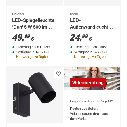
Briloner
toom
LED-Spiegelleuchte
LED-
'Dun' 5 W 500 lm
Außenwandleuchte
neutralweiß 30 x 3,6
'Pula' 780 lm
49
,
24
,
99
99
€
€
x 10,3 cm
warmweiß IP 44 10 x
Lieferung nach Hause
Lieferung nach Hause
10 x 10 cm
Troisdorf
Troisdorf
Verfügbar in
Verfügbar in
Nur wenige verfügbar
Nur wenige verfügbar
Videoberatung
Fragen zu deinem Projekt?
Kostenlose Sofort-
Videoberatung direkt aus
dem Markt.