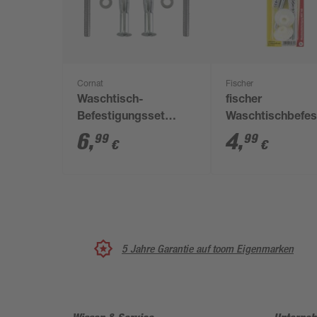
Cornat
Fischer
Waschtisch-
fischer
Befestigungsset
Waschtischbefes
exzentrisch für
WST 140 2 Stück
6
,
4
,
99
99
€
€
Hohlwände 10-teilig
5 Jahre Garantie auf toom Eigenmarken