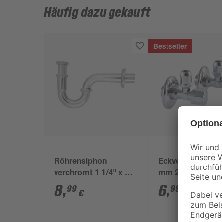
Häufig dazu gekauft
Bestseller
Röhrensiphon
Eckventil 1/2" AG
verchromt 1 1/4" x 32
mm 2 Stück
mm
8
,
6
,
99
99
€
€