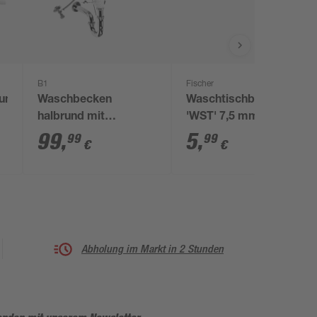
B1
Fischer
gung
Waschbecken
Waschtischbefestigung
halbrund mit
'WST' 7,5 mm 2 Stück
Armaturen weiß 60
99
,
5
,
99
99
€
€
cm
Abholung im Markt in 2 Stunden