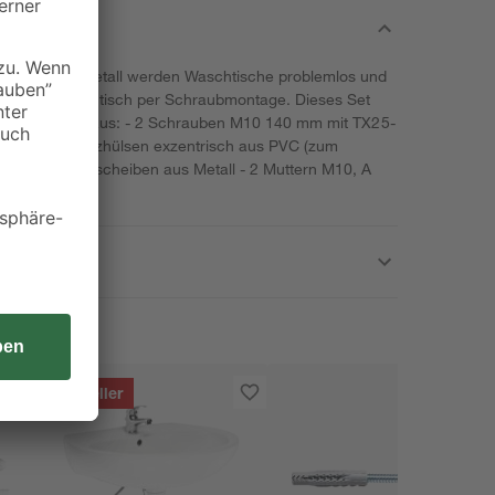
set von Conmetall werden Waschtische problemlos und
Sie Ihren Waschtisch per Schraubmontage. Dieses Set
 Das Set besteht aus: - 2 Schrauben M10 140 mm mit TX25-
2 Schallschutzhülsen exzentrisch aus PVC (zum
 - 2 Unterlegscheiben aus Metall - 2 Muttern M10, A
Bestseller