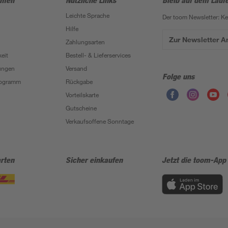
hmen
Nützliche Links
Bleib auf dem Lauf
Leichte Sprache
Der toom Newsletter: K
Hilfe
Zur Newsletter 
Zahlungsarten
eit
Bestell- & Lieferservices
ungen
Versand
Folge uns
Programm
Rückgabe
Vorteilskarte
Gutscheine
Verkaufsoffene Sonntage
rten
Sicher einkaufen
Jetzt die toom-App