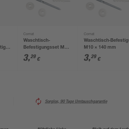
Cornat
Cornat
Waschtisch-
Waschtisch‑Befesti
tigung
Befestigungsset M10
M10 × 140 mm
x 140 mm 10-teilig
3
,
3
,
29
29
€
€
Sorglos, 90 Tage Umtauschgarantie