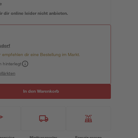
e
 dir online leider nicht anbieten.
sdorf
 empfehlen dir eine Bestellung im Markt.
h hinterlegt
 Märkten
In den Warenkorb
eservice
Miettransporter
Energie sparen