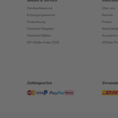
Wissen & Service
Unterne
Handwerksservice
Über uns
Entsorgungsservice
Karriere
Finanzierung
Presse
Übersicht Ratgeber
Nachhaltigk
Übersicht Märkte
Auszeichn
DIY-Städte-Index 2026
Affiliate-
Zahlungsarten
Versanda