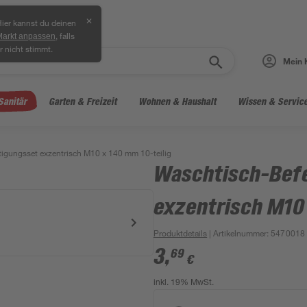
✕
ier kannst du deinen
, falls
Markt anpassen
r nicht stimmt.
Mein 
Sanitär
Garten & Freizeit
Wohnen & Haushalt
Wissen & Servic
igungsset exzentrisch M10 x 140 mm 10-teilig
Waschtisch-Bef
exzentrisch M10 
Produktdetails
| Artikelnummer
:
5470018
3
,
69
€
inkl. 19% MwSt.