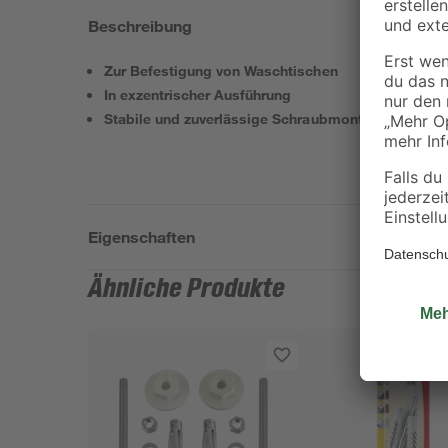
Beschreibung
Zur Befestigung von Waschtischen
In exzentrischer Ausführung
Stabile und zuverlässige Schraubmontage
Eigenschaften
Ähnliche Produkte