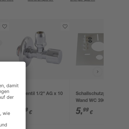
Eckventil 1/2" AG x 10
Schallschutzplatte für
mm
Wand WC 390 x 420 x
5 mm
3
,
5
,
79
99
€
€