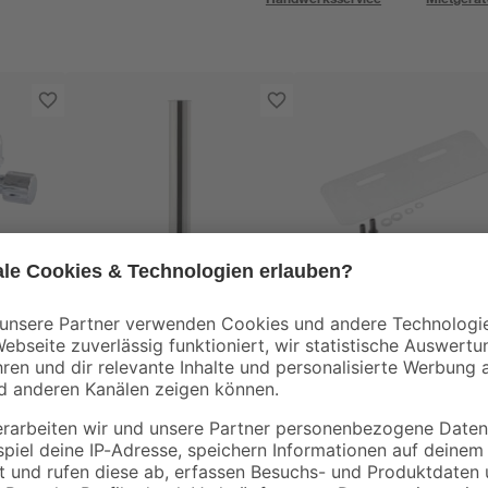
sanicomfort
 x 10
Tauchrohr verchromt
Schallschutzset für
1 1/4" x 32 x 200 mm
Waschtische 750 x
195 x 4 mm
4
,
7
,
99
99
€
€