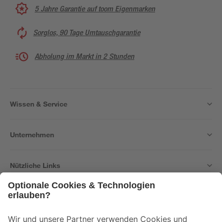
5 Jahre Garantie auf toom Eigenmarken
Sorglos, 90 Tage Umtauschgarantie
Abholung im Markt in 2 Stunden
Wissen & Service
Unternehmen
Nützliche Links
Bleib auf dem Laufenden mit unserem Newsletter
Der toom Newsletter: Keine Angebote und Aktionen mehr verpassen!