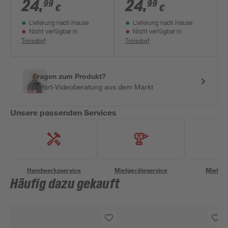
6 x 6 x 48 cm
glänzend 2 x 9 x 40
24
,
24
,
99
99
€
€
cm
Lieferung nach Hause
Lieferung nach Hause
Nicht verfügbar in
Nicht verfügbar in
Troisdorf
Troisdorf
Fragen zum Produkt?
Sofort-Videoberatung aus dem Markt
Unsere passenden Services
Handwerksservice
Mietgeräteservice
Miettra
Häufig dazu gekauft