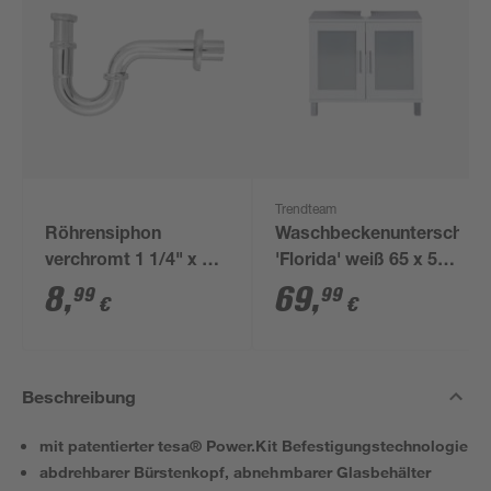
Trendteam
Röhrensiphon
Waschbeckenunterschran
verchromt 1 1/4" x 32
'Florida' weiß 65 x 56
mm
x 33 cm
8
,
69
,
99
99
€
€
Beschreibung
mit patentierter tesa® Power.Kit Befestigungstechnologie
abdrehbarer Bürstenkopf, abnehmbarer Glasbehälter