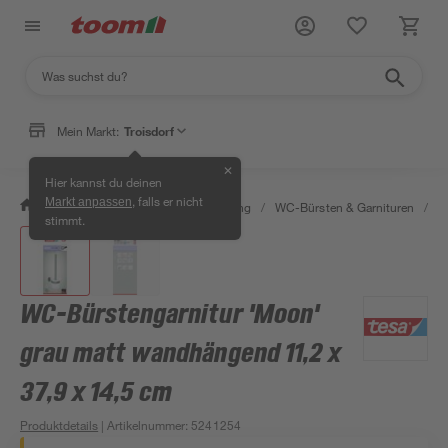
Mein Markt:
Troisdorf
✕
Hier kannst du deinen
, falls er nicht
Markt anpassen
/
Bad & Sanitär
/
Bad-Ausstattung
/
WC-Bürsten & Garnituren
/
W
stimmt.
WC-Bürstengarnitur 'Moon'
grau matt wandhängend 11,2 x
37,9 x 14,5 cm
Produktdetails
| Artikelnummer
:
5241254