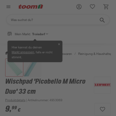
Mein Markt:
Troisdorf
✕
Hier kannst du deinen
, falls er nicht
Markt anpassen
/
Wohnen & Haushalt
/
Haushaltswaren
/
Reinigung & Haushaltspro
stimmt.
Wischpad 'Picobello M Micro
Duo' 33 cm
Produktdetails
| Artikelnummer
:
4953069
9
,
99
€