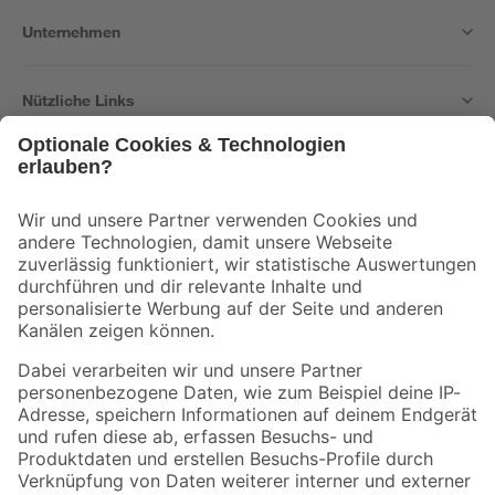
Unternehmen
Nützliche Links
Bleib auf dem Laufenden mit unserem Newsletter
Der toom Newsletter: Keine Angebote und Aktionen mehr verpassen!
Zur Newsletter Anmeldung
Folge uns
Zahlungsarten
Versandarten