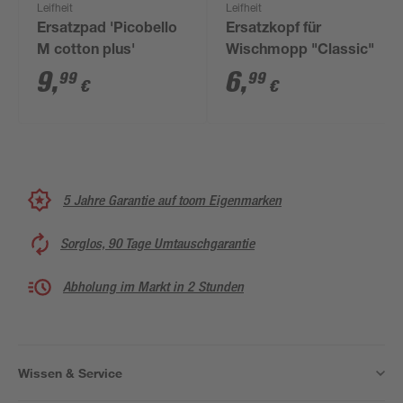
Leifheit
Leifheit
Ersatzpad 'Picobello
Ersatzkopf für
M cotton plus'
Wischmopp "Classic"
9
,
6
,
99
99
€
€
5 Jahre Garantie auf toom Eigenmarken
Sorglos, 90 Tage Umtauschgarantie
Abholung im Markt in 2 Stunden
Wissen & Service