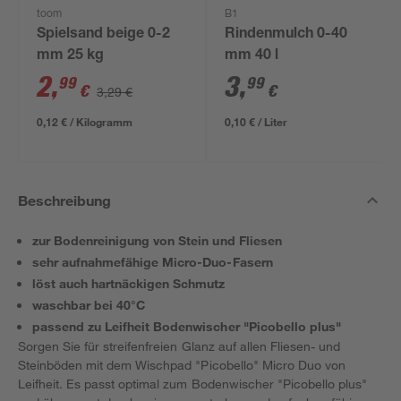
toom
B1
Spielsand beige 0-2
Rindenmulch 0-40
mm 25 kg
mm 40 l
2
,
3
,
99
99
€
€
3,29 €
0,12 € / Kilogramm
0,10 € / Liter
Beschreibung
zur Bodenreinigung von Stein und Fliesen
sehr aufnahmefähige Micro-Duo-Fasern
löst auch hartnäckigen Schmutz
waschbar bei 40°C
passend zu Leifheit Bodenwischer "Picobello plus"
Sorgen Sie für streifenfreien Glanz auf allen Fliesen- und
Steinböden mit dem Wischpad "Picobello" Micro Duo von
Leifheit. Es passt optimal zum Bodenwischer "Picobello plus"