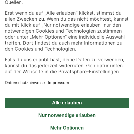
Sicher einkaufen
Jetzt die toom-App herunterladen
Alle Preisangaben in EUR inkl. gesetzl. MwSt.. Die dargestellten Angebote sind unter
Umständen nicht in allen Märkten verfügbar. Die angegebenen Verfügbarkeiten beziehen
sich auf den unter "Mein Markt" ausgewählten toom Baumarkt. Alle Angebote und
Produkte nur solange der Vorrat reicht.
*Paketversand ab 59 € versandkostenfrei, gilt nicht für Artikel mit Speditionsversand, hier
fallen zusätzliche Versandkosten an.
Datenschutz
Privatsphäre
Impressum
AGB
Nutzungsbedingungen
Widerrufsrecht
Vertrag widerrufen
Barrierefreiheit
© 2026 toom Baumarkt GmbH