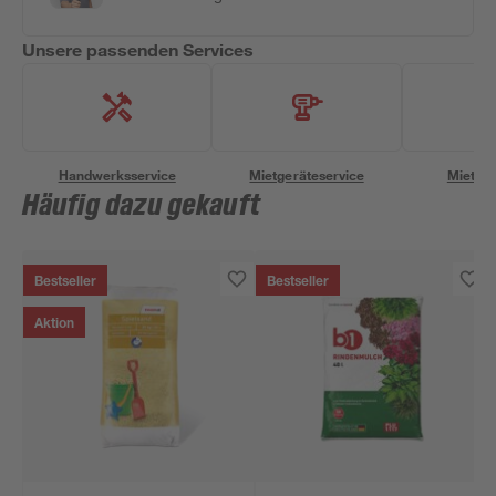
Unsere passenden Services
Handwerksservice
Mietgeräteservice
Miettra
Häufig dazu gekauft
Bestseller
Bestseller
Aktion