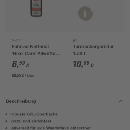
Nigrin
B1
Fahrrad Kettenöl
Türdrückergarnitur
'Bike-Care' Allwetter
'Loft I'
100 ml
6
,
10
,
59
99
€
€
65,90 € / Liter
Beschreibung
robuste CPL-Oberfläche
kratz- und abriebfest
universell für jede Wandstärke einsetzbar