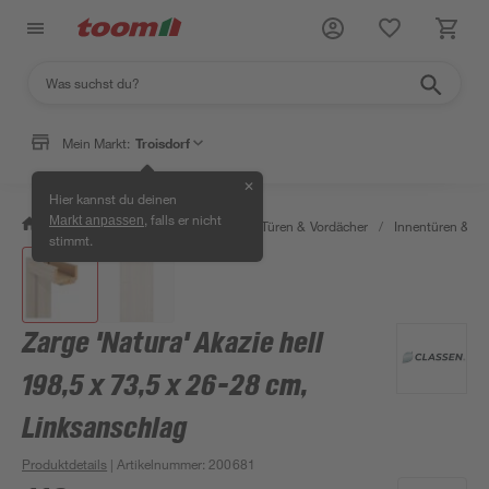
Mein Markt:
Troisdorf
✕
Hier kannst du deinen
, falls er nicht
Markt anpassen
/
Bauen & Renovieren
/
Fenster, Türen & Vordächer
/
Innentüren & Za
stimmt.
Zarge 'Natura' Akazie hell
198,5 x 73,5 x 26-28 cm,
Linksanschlag
Produktdetails
| Artikelnummer
:
200681