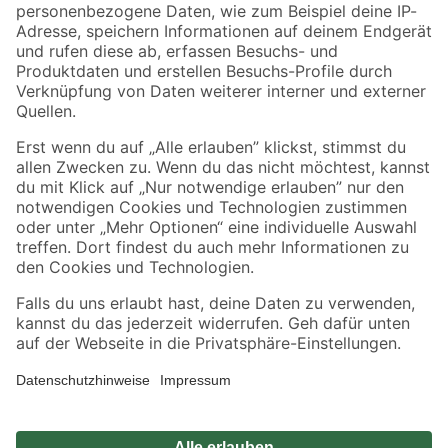
Zahlungsarten
Versandarten
Sicher einkaufen
Jetzt die toom-App herunterladen
Alle Preisangaben in EUR inkl. gesetzl. MwSt.. Die dargestellten Angebote sind unter
Umständen nicht in allen Märkten verfügbar. Die angegebenen Verfügbarkeiten beziehen
sich auf den unter "Mein Markt" ausgewählten toom Baumarkt. Alle Angebote und
Produkte nur solange der Vorrat reicht.
*Paketversand ab 59 € versandkostenfrei, gilt nicht für Artikel mit Speditionsversand, hier
fallen zusätzliche Versandkosten an.
Datenschutz
Privatsphäre
Impressum
AGB