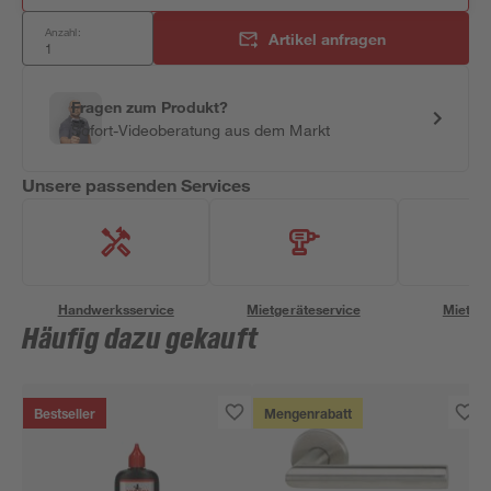
Anzahl:
Artikel anfragen
Fragen zum Produkt?
Sofort-Videoberatung aus dem Markt
Unsere passenden Services
Handwerksservice
Mietgeräteservice
Miettra
Häufig dazu gekauft
Bestseller
Mengenrabatt