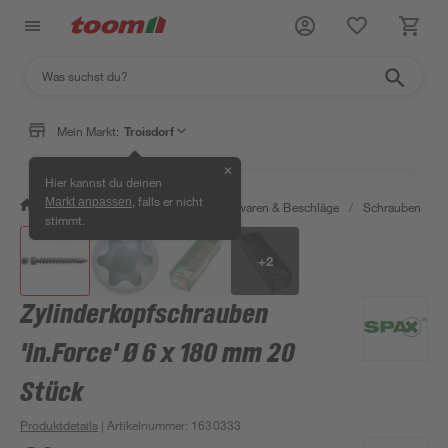
Mein Markt:
Troisdorf
✕
Hier kannst du deinen
, falls er nicht
Markt anpassen
/
Werkstatt & Maschinen
/
Eisenwaren & Beschläge
/
Schrauben
/
stimmt.
+
2
Zylinderkopfschrauben
'In.Force' Ø 6 x 180 mm 20
Stück
Produktdetails
| Artikelnummer
:
1630333