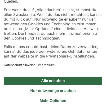
Sicher einkaufen
Jetzt die toom-App herunterladen
Alle Preisangaben in EUR inkl. gesetzl. MwSt.. Die dargestellten Angebote sind unter
Umständen nicht in allen Märkten verfügbar. Die angegebenen Verfügbarkeiten beziehen
sich auf den unter "Mein Markt" ausgewählten toom Baumarkt. Alle Angebote und
Produkte nur solange der Vorrat reicht.
*Paketversand ab 59 € versandkostenfrei, gilt nicht für Artikel mit Speditionsversand, hier
fallen zusätzliche Versandkosten an.
Datenschutz
Privatsphäre
Impressum
AGB
Nutzungsbedingungen
Widerrufsrecht
Vertrag widerrufen
Barrierefreiheit
© 2026 toom Baumarkt GmbH