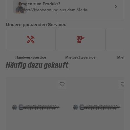
Fragen zum Produkt?
Sofort-Videoberatung aus dem Markt
Unsere passenden Services
Handwerksservice
Mietgeräteservice
Miettra
Häufig dazu gekauft