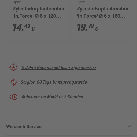
Spax
Spax
Zylinderkopfschrauben
Zylinderkopfschrauben
'In.Force' Ø 6 x 120
'In.Force' Ø 6 x 160
mm 24 Stück
mm 20 Stück
14
,
19
,
49
79
€
€
5 Jahre Garantie auf toom Eigenmarken
Sorglos, 90 Tage Umtauschgarantie
Abholung im Markt in 2 Stunden
Wissen & Service