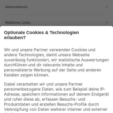
Unternehmen
Nützliche Links
Bleib auf dem Laufenden mit unserem Newsletter
Der toom Newsletter: Keine Angebote und Aktionen mehr verpassen!
Zur Newsletter Anmeldung
Folge uns
Zahlungsarten
Versandarten