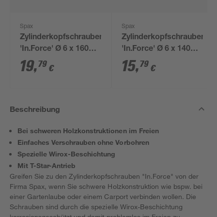
Spax
Spax
Zylinderkopfschrauben
Zylinderkopfschrauben
'In.Force' Ø 6 x 160
'In.Force' Ø 6 x 140
mm 20 Stück
mm 20 Stück
19
,
15
,
79
79
€
€
Beschreibung
Bei schweren Holzkonstruktionen im Freien
Einfaches Verschrauben ohne Vorbohren
Spezielle Wirox-Beschichtung
Mit T-Star-Antrieb
Greifen Sie zu den Zylinderkopfschrauben "In.Force" von der
Firma Spax, wenn Sie schwere Holzkonstruktion wie bspw. bei
einer Gartenlaube oder einem Carport verbinden wollen. Die
Schrauben sind durch die spezielle Wirox-Beschichtung
korrosionsgeschützt und damit problemlos im Freien zu