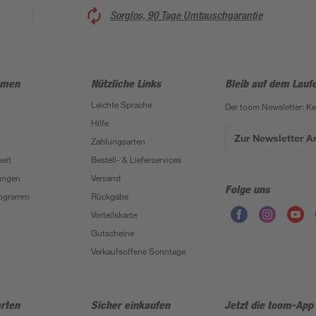
Sorglos, 90 Tage Umtauschgarantie
hmen
Nützliche Links
Bleib auf dem Lauf
Leichte Sprache
Der toom Newsletter: K
Hilfe
Zur Newsletter 
Zahlungsarten
eit
Bestell- & Lieferservices
ungen
Versand
Folge uns
Programm
Rückgabe
Vorteilskarte
Gutscheine
Verkaufsoffene Sonntage
rten
Sicher einkaufen
Jetzt die toom-App