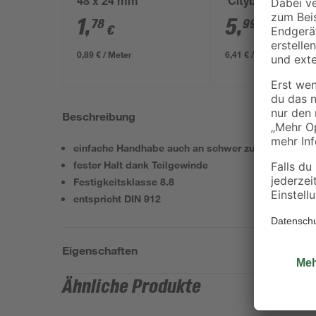
48 x 24 mm
'Cityboard'
ungeschliffen 16
1
,
5
,
78
99
€
€
/ m²
634 x 12 mm
0,89 € / Meter
6,41 € / Pack
Beschreibung
einfache Handhabe auch an schwer zugänglichen S
fester Halt dank Teilgewinde
Festigkeitsklasse 8.8
entspricht DIN 912
Eigenschaften
Ähnliche Produkte