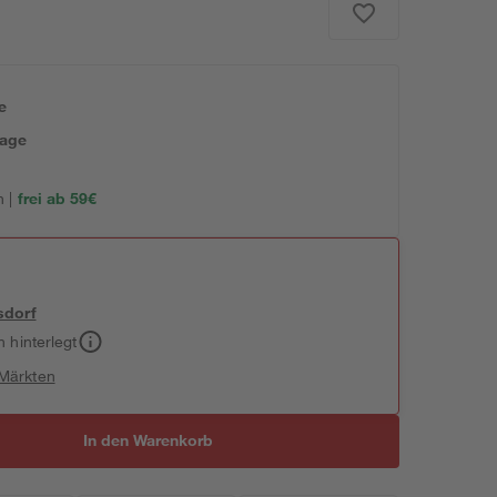
e
tage
 |
frei ab 59€
sdorf
h hinterlegt
 Märkten
In den Warenkorb