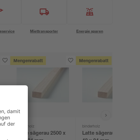
eservice
Miettransporter
Energie sparen
Mengenrabatt
Mengenrabatt
binderholz
binderholz
Latte sägerau 2500 x
Latte sägerau 3000 x