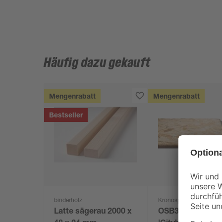
Häufig dazu gekauft
Mengenrabatt
Mengenrabatt
Bestseller
binderholz
Kronospan
Latte sägerau 2000 x
OSB3-Verlegepla