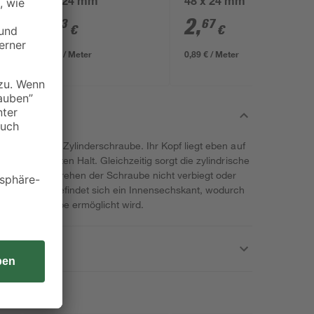
48 x 24 mm
48 x 24 mm
2
,
2
,
23
67
€
€
0,89 € / Meter
0,89 € / Meter
ktion mit der Zylinderschraube. Ihr Kopf liegt eben auf
esonders festen Halt. Gleichzeitig sorgt die zylindrische
ial beim Eindrehen der Schraube nicht verbiegt oder
chraubkopfes befindet sich ein Innensechskant, wodurch
en der Schraube ermöglicht wird.