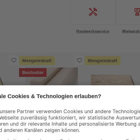
Handwerksservice
Mietgerät
Mengenrabatt
Mengenrabatt
Bestseller
binderholz
Kronospan
tte
Rahmen sägerau
OSB3-Verlegeplatte