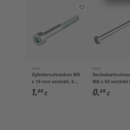
toom
toom
Zylinderschrauben M8
Sechskantschra
x 16 mm verzinkt, 4
M8 x 50 verzinkt
Stück
601
1
,
0
,
99
69
€
€