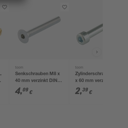
toom
toom
L
Senkschrauben M8 x
Zylinderschrauben M8
g
40 mm verzinkt DIN
x 60 mm verzinkt, 2
7991 2 Stück
Stück
4
,
2
,
09
39
€
€