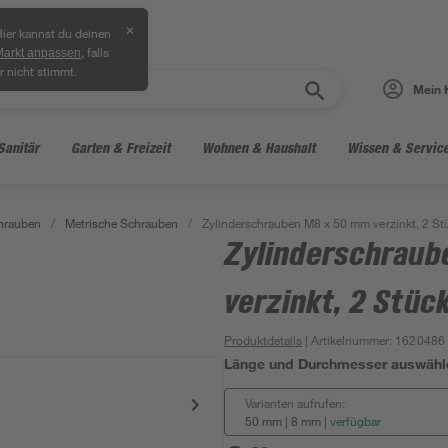
✕
ier kannst du deinen
, falls
Markt anpassen
r nicht stimmt.
Mein 
Sanitär
Garten & Freizeit
Wohnen & Haushalt
Wissen & Servic
hrauben
/
Metrische Schrauben
/
Zylinderschrauben M8 x 50 mm verzinkt, 2 St
Zylinderschrau
verzinkt, 2 Stüc
Produktdetails
| Artikelnummer
:
1620486
Länge und Durchmesser auswähl
Varianten aufrufen:
50 mm | 8 mm
|
verfügbar