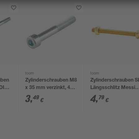
toom
toom
uben
Zylinderschrauben M8
Zylinderschrauben S
 DIN
x 35 mm verzinkt, 4
Längsschlitz Messin
Stück
blank M4 x 40 mm 6
3
,
4
,
49
79
€
€
Stück