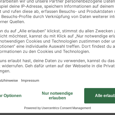
2000 x 58 x 38 mm
'Cityboard'
90 x
ungeschliffen 1690 x
3
,
7
,
98
59
€
€
/ m²
634 x 15 mm
1,99 € / Meter
8,12 € / Pack
Eine runde Sache wird Ihre Konstru
tellen
dem Material auf und sorgt so für b
Kopfform dafür, dass dünnes Mater
einreißt. Innerhalb des Zylinders
ein leichtes und sicheres Anbring