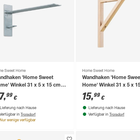
e Sweet Home
Home Sweet Home
ndhaken 'Home Sweet
Wandhaken 'Home Swee
me' Winkel 31 x 5 x 15 cm
Home' Winkel 31 x 5 x 1
tallfarben
Holz
7
,
15
,
99
99
€
€
Lieferung nach Hause
Lieferung nach Hause
Troisdorf
Troisdorf
Verfügbar in
Verfügbar in
Nur wenige verfügbar