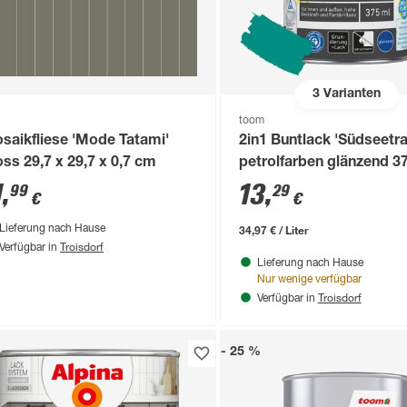
3
Varianten
toom
saikfliese 'Mode Tatami'
2in1 Buntlack 'Südseetr
ss 29,7 x 29,7 x 0,7 cm
petrolfarben glänzend 3
1
,
13
,
99
29
€
€
34,97 € / Liter
Lieferung nach Hause
Troisdorf
Verfügbar in
Lieferung nach Hause
Nur wenige verfügbar
Troisdorf
Verfügbar in
- 25 %