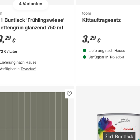
4
Varianten
om
toom
n1 Buntlack 'Frühlingswiese'
Kittauftragesatz
mettengrün glänzend 750 ml
9
,
3
,
29
29
€
€
2 € / Liter
Lieferung nach Hause
Troisdorf
Verfügbar in
Lieferung nach Hause
Troisdorf
Verfügbar in