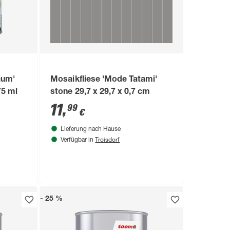
aum'
Mosaikfliese 'Mode Tatami'
75 ml
stone 29,7 x 29,7 x 0,7 cm
11
,
99
€
Lieferung nach Hause
Troisdorf
Verfügbar in
- 25 %