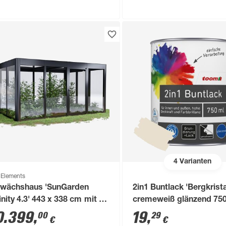
4
Varianten
Elements
wächshaus 'SunGarden
2in1 Buntlack 'Bergkrista
finity 4.3' 443 x 338 cm mit 6
cremeweiß glänzend 750
 Acrylglas anthrazit-
0.399
,
19
,
00
29
€
€
tallic