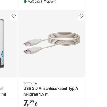
Troisdorf
Verfügbar in
Schwaiger
ll'
USB 2.0 Anschlusskabel Typ A
 ml
hellgrau 1,5 m
7
,
29
€