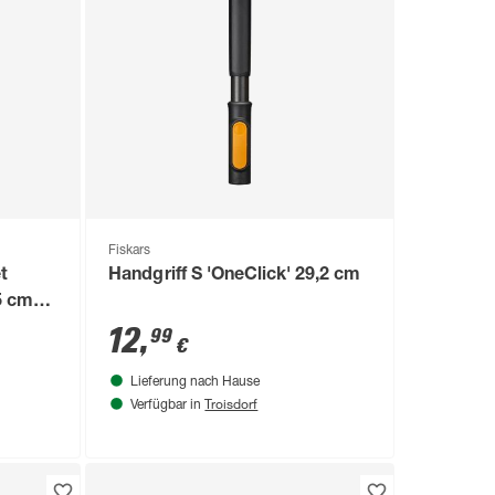
Fiskars
t
Handgriff S 'OneClick' 29,2 cm
5 cm
12
,
99
€
Lieferung nach Hause
Troisdorf
Verfügbar in