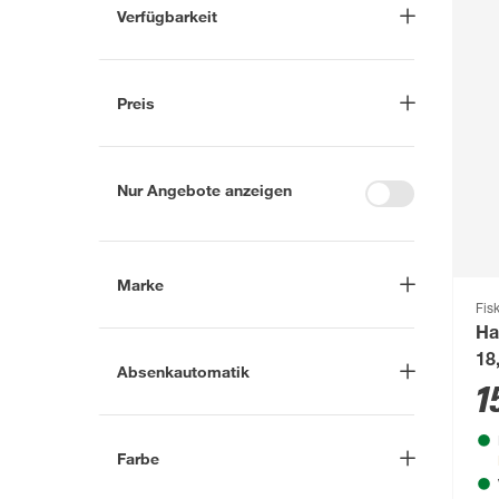
Verfügbarkeit
Lieferung nach Hause
(390)
In Troisdorf verfügbar
(293)
Preis
Auf Wunsch in Troisdorf
bestellbar
(442)
-
€
Anderen Markt auswählen
Nur Angebote anzeigen
Marke
Fis
Ha
Nach
18
Absenkautomatik
Marke suchen
1
Ja
(2)
A.S. Création
(482)
Farbe
A.S. Création Neue Bude 2.0
(6)
Beige
(156)