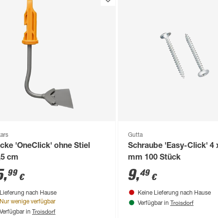
kars
Gutta
cke 'OneClick' ohne Stiel
Schraube 'Easy-Click' 4 
,5 cm
mm 100 Stück
5
,
9
,
99
49
€
€
Lieferung nach Hause
Keine Lieferung nach Hause
Troisdorf
Nur wenige verfügbar
Verfügbar in
Troisdorf
Verfügbar in