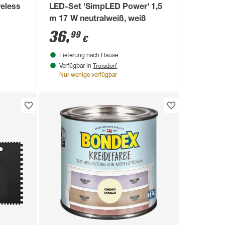
reless
LED-Set 'SimpLED Power' 1,5
m 17 W neutralweiß, weiß
36
,
99
€
Lieferung nach Hause
Troisdorf
Verfügbar in
Nur wenige verfügbar