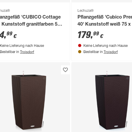
huza®
Lechuza®
lanzgefäß 'CUBICO Cottage
Pflanzgefäß 'Cubico Pr
' Kunststoff granitfarben 56 x
40' Kunststoff weiß 75 x
 x 30 cm
40 cm
4
,
179
,
99
99
€
€
Keine Lieferung nach Hause
Keine Lieferung nach Hause
Troisdorf
Troisdorf
Bestellbar in
Bestellbar in