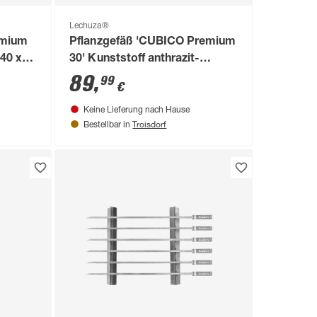
Lechuza®
emium
Pflanzgefäß 'CUBICO Premium
 40 x
30' Kunststoff anthrazit-
metallic 56 x 30 x 30 cm
89
,
99
€
Keine Lieferung nach Hause
Troisdorf
Bestellbar in