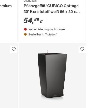
Lechuza®
remium
Pflanzgefäß 'CUBICO Cottage
30' Kunststoff weiß 56 x 30 x
30 cm
30 cm
54
,
99
€
Keine Lieferung nach Hause
Troisdorf
Bestellbar in