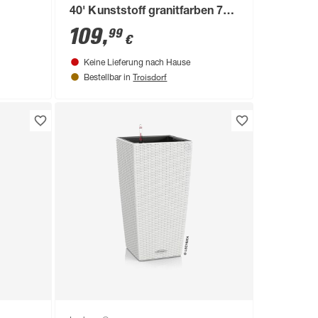
40' Kunststoff granitfarben 75 x
40 x 40 cm
109
,
99
€
Keine Lieferung nach Hause
Troisdorf
Bestellbar in