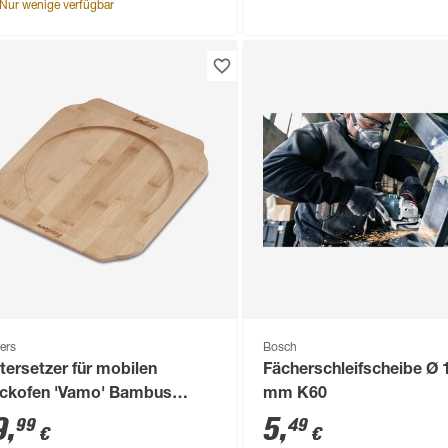
Nur wenige verfügbar
ers
Bosch
tersetzer für mobilen
Fächerschleifscheibe Ø 
ckofen 'Vamo' Bambus
mm K60
turfarben 30 x 1,5 x 27 cm
9
,
5
,
99
49
€
€