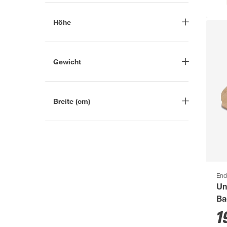
-
kg
Mehr anzeigen
Höhe
-
cm
Gewicht
-
g
Breite (cm)
-
cm
End
Un
Ba
na
1