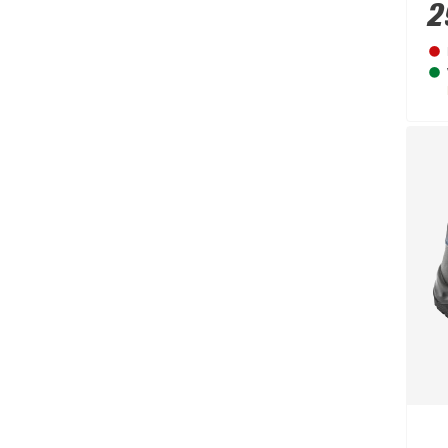
2
Schwaiger
(2)
Seilflechter
(1)
Suki
(1)
Superroof
(1)
Tesa
(1)
toom
(19)
Uncle Sam
(23)
Varionet
(1)
Vileda
(2)
Wagner
(1)
Westline
(1)
WOLFSBLUT
(1)
Workwear
(14)