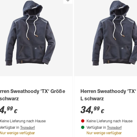
rren Sweathoody 'TX' Größe
Herren Sweathoody 'TX'
schwarz
L schwarz
4
,
34
,
99
99
€
€
Keine Lieferung nach Hause
Keine Lieferung nach Hause
Troisdorf
Troisdorf
Verfügbar in
Verfügbar in
Nur wenige verfügbar
Nur wenige verfügbar