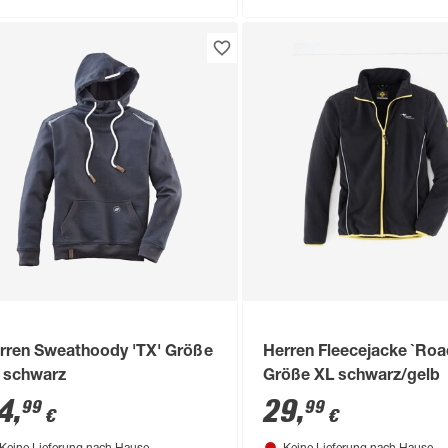
rren Sweathoody 'TX' Größe
Herren Fleecejacke `Roa
 schwarz
Größe XL schwarz/gelb
4
,
29
,
99
99
€
€