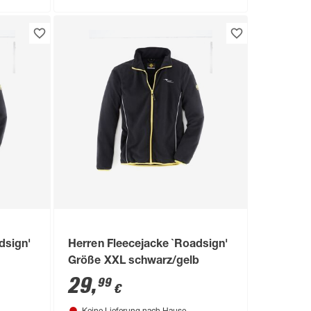
dsign'
Herren Fleecejacke `Roadsign'
Größe XXL schwarz/gelb
29
,
99
€