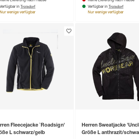
Keine Lieferung nach Hause
Keine Lieferung nach Hause
Troisdorf
Troisdorf
Verfügbar in
Verfügbar in
Nur wenige verfügbar
Nur wenige verfügbar
rren Fleecejacke `Roadsign'
Herren Sweatjacke 'Unc
öße L schwarz/gelb
Größe L anthrazit/schwa