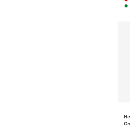
Fischer Fahrrad
(7)
Gebol
(1)
Haas
(1)
Kirchhoff
(1)
kwb
(1)
Lifetime
(1)
Litz
(1)
Meister Werkzeuge
(2)
Ox-on
(3)
Prophete
(1)
REV Ritter
(1)
He
Roadsign
(6)
Gr