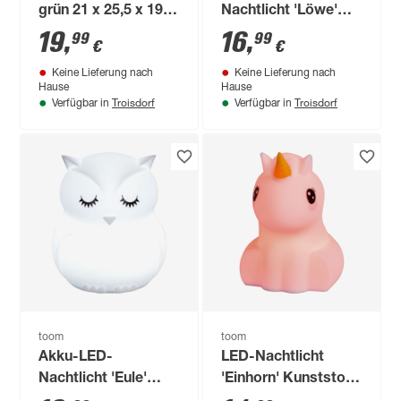
grün 21 x 25,5 x 19
Nachtlicht 'Löwe'
cm
weiß 12,2 cm, mit
19
,
16
,
99
99
€
€
Farbwechsler
Keine Lieferung nach
Keine Lieferung nach
Hause
Hause
Troisdorf
Troisdorf
Verfügbar in
Verfügbar in
toom
toom
Akku-LED-
LED-Nachtlicht
Nachtlicht 'Eule'
'Einhorn' Kunststoff