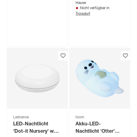
Hause
Nicht verfügbar in
Troisdorf
Produktdatenblatt
Produktdatenblatt
Keine Lieferung nach
Keine Lieferung nach
Hause
Hause
Nicht verfügbar in
Nicht verfügbar in
Troisdorf
Troisdorf
Brilliant
Tischleuchte 'Timmi'
transparent
19
,
99
€
Ledvance
toom
LED-Nachtlicht
Akku-LED-
'Dot-it Nursery' weiß
Nachtlicht 'Otter'