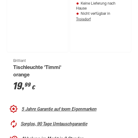
Keine Lieferung nach
Hause
Nicht verfügbar in
Troisdorf
Brilliant
Tischleuchte 'Timmi'
orange
19
,
99
€
5 Jahre Garantie auf toom Eigenmarken
Sorglos, 90 Tage Umtauschgarantie