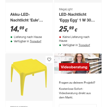
MegaLight
Akku-LED-
LED-Nachtlicht
Nachtlicht 'Eule'
'Eggy Egg' 1 W 3000
weiß 12 cm, mit
K warmweiß + RGB
14
,
25
,
99
99
€
€
Farbwechsler
Lieferung nach Hause
Keine Lieferung nach
Troisdorf
Hause
Verfügbar in
Troisdorf
Verfügbar in
Videoberatung
Fragen zu deinem Projekt?
Kostenlose Sofort-
Videoberatung direkt aus
dem Markt.