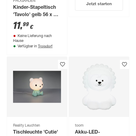
PROGARDEN
Jetzt starten
Kinder-Stapeltisch
'Tavolo' gelb 56 x 52
x 44 cm
11
,
99
€
Keine Lieferung nach
Hause
Troisdorf
Verfügbar in
Reality Leuchten
toom
Tischleuchte 'Cutie'
Akku-LED-