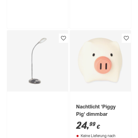
Brilliant
Brilliant
Tischleuchte 'Timmi'
Tischleuchte 'Timmi'
blau
schwarz
19
,
19
,
99
99
€
€
Nachtlicht 'Piggy
Pig' dimmbar
24
,
99
€
Keine Lieferung nach