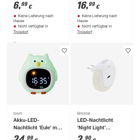
2 lm Ø 19,5 cm
weiß mit
6
,
16
,
99
99
€
€
Farbwechsler
Keine Lieferung nach
Keine Lieferung nach
Hause
Hause
Nicht verfügbar in
Nicht verfügbar in
Troisdorf
Troisdorf
Produktdatenblatt
Keine Lieferung nach
Hause
Nicht verfügbar in
Troisdorf
toom
Briloner
Akku-LED-
LED-Nachtlicht
Nachtlicht 'Eule' mit
'Night Light'
Uhr, Farbwechsler
schwarz 27 lm
24
,
2
,
99
90