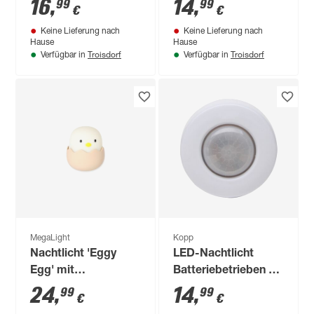
weiß 12 cm, mit
9 x 15 cm
16
,
14
,
99
99
€
€
Farbwechsler
Keine Lieferung nach
Keine Lieferung nach
Hause
Hause
Troisdorf
Troisdorf
Verfügbar in
Verfügbar in
MegaLight
Kopp
Nachtlicht 'Eggy
LED-Nachtlicht
Egg' mit
Batteriebetrieben 3
Farbwechsler
Stück
24
,
14
,
99
99
€
€