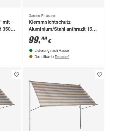
Garden Pleasure
' mit
Klemmsichtschutz
 350 x
Aluminium/Stahl anthrazit 150
x 312 cm
99
,
99
€
Lieferung nach Hause
Troisdorf
Bestellbar in