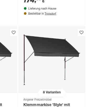
174
,
€
Lieferung nach Hause
Troisdorf
Bestellbar in
8
Varianten
Angerer Freizeitmöbel
it
Klemmmarkise 'Style' mit