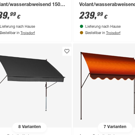
lant/wasserabweisend 150 x
Volant/wasserabweisend
0 cm
150 cm
39
,
239
,
99
99
€
€
Lieferung nach Hause
Lieferung nach Hause
Troisdorf
Troisdorf
Bestellbar in
Bestellbar in
8
Varianten
7
Varianten