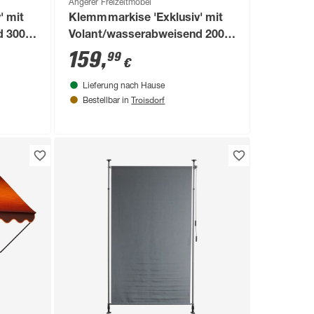
Angerer Freizeitmöbel
' mit
Klemmmarkise 'Exklusiv' mit
 300 x
Volant/wasserabweisend 200 x
150 cm
159
,
99
€
Lieferung nach Hause
Troisdorf
Bestellbar in