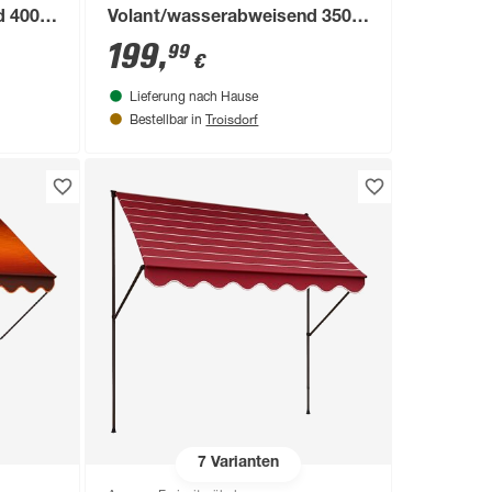
 400 x
Volant/wasserabweisend 350 x
150 cm
199
,
99
€
Lieferung nach Hause
Troisdorf
Bestellbar in
7
Varianten