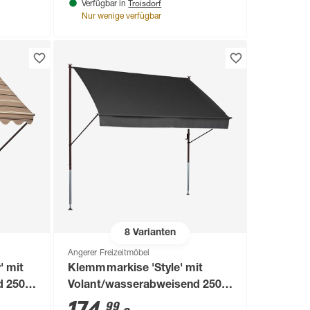
Troisdorf
Verfügbar in
Nur wenige verfügbar
8
Varianten
Angerer Freizeitmöbel
' mit
Klemmmarkise 'Style' mit
 250 x
Volant/wasserabweisend 250 x
150 cm
99