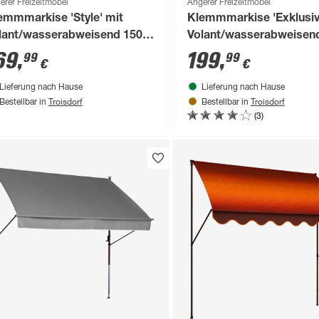
erer Freizeitmöbel
Angerer Freizeitmöbel
emmmarkise 'Style' mit
Klemmmarkise 'Exklusiv
lant/wasserabweisend 150 x
Volant/wasserabweisend
0 cm
150 cm
69
,
199
,
99
99
€
€
Lieferung nach Hause
Lieferung nach Hause
Troisdorf
Troisdorf
Bestellbar in
Bestellbar in
(3)