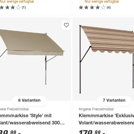
Nur wenige verfügbar
Nur wenige verfügbar
(1)
(4)
8
Varianten
7
Varianten
erer Freizeitmöbel
Angerer Freizeitmöbel
emmmarkise 'Style' mit
Klemmmarkise 'Exklusiv
lant/wasserabweisend 300 x
Volant/wasserabweisend
0 cm
150 cm
99
99