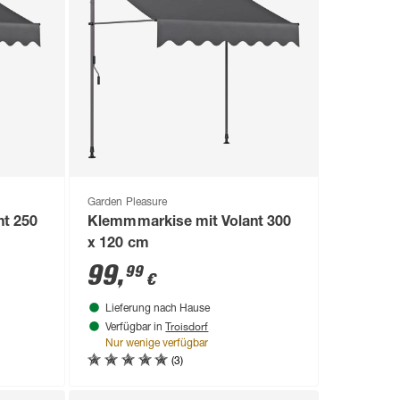
Garden Pleasure
nt 250
Klemmmarkise mit Volant 300
x 120 cm
99
,
99
€
Lieferung nach Hause
Troisdorf
Verfügbar in
Nur wenige verfügbar
(3)