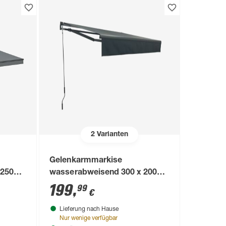
2
Varianten
Gelenkarmmarkise
 250
wasserabweisend 300 x 200
cm
199
,
99
€
Lieferung nach Hause
Nur wenige verfügbar