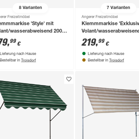
8
Varianten
7
Varianten
erer Freizeitmöbel
Angerer Freizeitmöbel
emmmarkise 'Style' mit
Klemmmarkise 'Exklusiv
lant/wasserabweisend 200 x
Volant/wasserabweisend
0 cm
150 cm
79
,
219
,
99
99
€
€
Lieferung nach Hause
Lieferung nach Hause
Troisdorf
Troisdorf
Bestellbar in
Bestellbar in