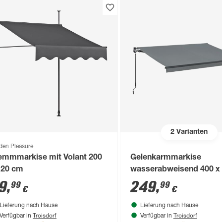
2
Varianten
den Pleasure
emmmarkise mit Volant 200
Gelenkarmmarkise
120 cm
wasserabweisend 400 x
cm
9
,
249
,
99
99
€
€
Lieferung nach Hause
Lieferung nach Hause
Troisdorf
Troisdorf
Verfügbar in
Verfügbar in