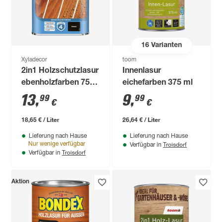
16
Varianten
Xyladecor
toom
2in1 Holzschutzlasur
Innenlasur
ebenholzfarben 750
eichefarben 375 ml
ml
13
,
9
,
99
99
€
€
18,65 € / Liter
26,64 € / Liter
Lieferung nach Hause
Lieferung nach Hause
Troisdorf
Nur wenige verfügbar
Verfügbar in
Troisdorf
Verfügbar in
Aktion