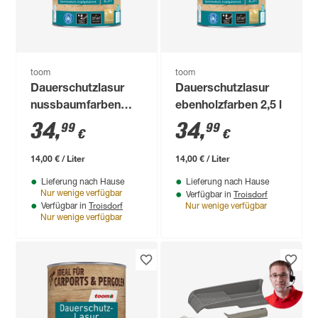
toom
toom
Dauerschutzlasur
Dauerschutzlasur
nussbaumfarben
ebenholzfarben 2,5 l
dunkel 2,5 l
34
,
34
,
99
99
€
€
14,00 € / Liter
14,00 € / Liter
Lieferung nach Hause
Lieferung nach Hause
Troisdorf
Nur wenige verfügbar
Verfügbar in
Troisdorf
Verfügbar in
Nur wenige verfügbar
Nur wenige verfügbar