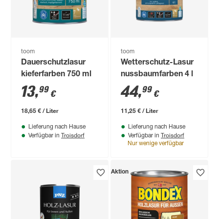
toom
toom
Dauerschutzlasur
Wetterschutz-Lasur
kieferfarben 750 ml
nussbaumfarben 4 l
13
,
44
,
99
99
€
€
18,65 € / Liter
11,25 € / Liter
Lieferung nach Hause
Lieferung nach Hause
Troisdorf
Troisdorf
Verfügbar in
Verfügbar in
Nur wenige verfügbar
Aktion