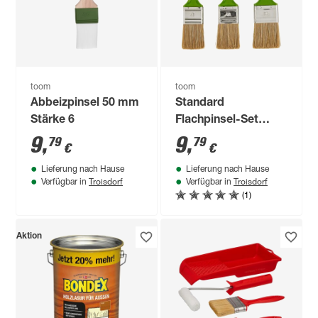
toom
toom
Abbeizpinsel 50 mm
Standard
Stärke 6
Flachpinsel-Set
Kunststoff grün 40 -
9
,
9
,
79
79
€
€
50 mm 3 Stück
Lieferung nach Hause
Lieferung nach Hause
Troisdorf
Troisdorf
Verfügbar in
Verfügbar in
(1)
Aktion