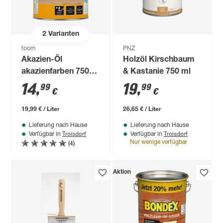
2
Varianten
toom
PNZ
Akazien-Öl
Holzöl Kirschbaum
akazienfarben 750
& Kastanie 750 ml
ml
14
,
19
,
99
99
€
€
19,99 € / Liter
26,65 € / Liter
Lieferung nach Hause
Lieferung nach Hause
Troisdorf
Troisdorf
Verfügbar in
Verfügbar in
(4)
Nur wenige verfügbar
Aktion