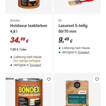
Bondex
B1
Holzlasur teakfarben
Lasurset 5-teilig
4,8 l
50/70 mm
34
,
9
,
99
49
€
€
Lieferung nach Hause
7,29 € / Liter
Troisdorf
Verfügbar in
Lieferung nach Hause
Nur wenige verfügbar
Troisdorf
Verfügbar in
Aktion