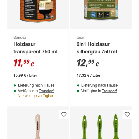
Bondex
toom
Holzlasur
2in1 Holzlasur
transparent 750 ml
silbergrau 750 ml
11
,
12
,
99
99
€
€
15,99 € / Liter
17,32 € / Liter
Lieferung nach Hause
Lieferung nach Hause
Troisdorf
Troisdorf
Verfügbar in
Verfügbar in
Nur wenige verfügbar