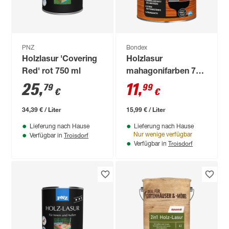
PNZ
Bondex
Holzlasur 'Covering
Holzlasur
Red' rot 750 ml
mahagonifarben 750
ml
25
,
11
,
79
99
€
€
34,39 € / Liter
15,99 € / Liter
Lieferung nach Hause
Lieferung nach Hause
Troisdorf
Nur wenige verfügbar
Verfügbar in
Troisdorf
Verfügbar in