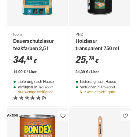
toom
PNZ
Dauerschutzlasur
Holzlasur
teakfarben 2,5 l
transparent 750 ml
34
,
25
,
99
79
€
€
14,00 € / Liter
34,39 € / Liter
Lieferung nach Hause
Lieferung nach Hause
Troisdorf
Troisdorf
Verfügbar in
Verfügbar in
Nur wenige verfügbar
Nur wenige verfügbar
(2)
Aktion