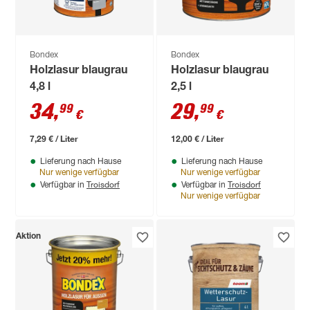
Bondex
Bondex
Holzlasur blaugrau
Holzlasur blaugrau
4,8 l
2,5 l
34
,
29
,
99
99
€
€
7,29 € / Liter
12,00 € / Liter
Lieferung nach Hause
Lieferung nach Hause
Nur wenige verfügbar
Nur wenige verfügbar
Troisdorf
Troisdorf
Verfügbar in
Verfügbar in
Nur wenige verfügbar
Aktion