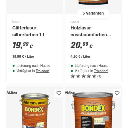
5
Varianten
toom
toom
Glitterlasur
Holzlasur
silberfarben 1 l
nussbaumfarben
dunkel 5 l
19
,
20
,
99
99
€
€
19,99 € / Liter
4,20 € / Liter
Lieferung nach Hause
Lieferung nach Hause
Troisdorf
Troisdorf
Verfügbar in
Verfügbar in
(1)
Aktion
Aktion