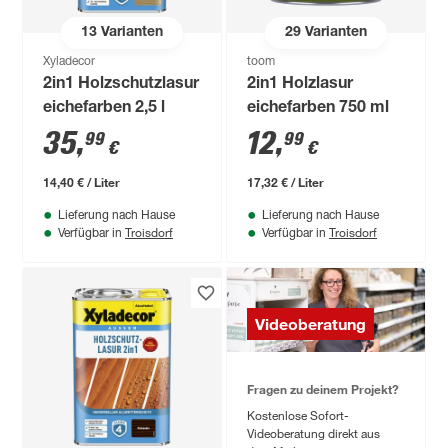
13
Varianten
29
Varianten
Xyladecor
toom
2in1 Holzschutzlasur
2in1 Holzlasur
eichefarben 2,5 l
eichefarben 750 ml
35
,
12
,
99
99
€
€
14,40 € / Liter
17,32 € / Liter
Lieferung nach Hause
Lieferung nach Hause
Troisdorf
Troisdorf
Verfügbar in
Verfügbar in
Videoberatung
Fragen zu deinem Projekt?
Kostenlose Sofort-
Videoberatung direkt aus