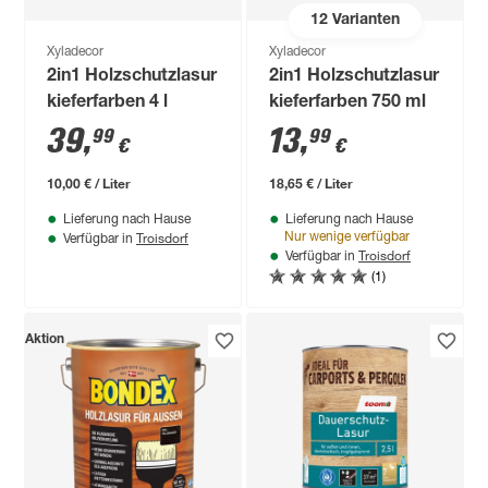
12
Varianten
Xyladecor
Xyladecor
2in1 Holzschutzlasur
2in1 Holzschutzlasur
kieferfarben 4 l
kieferfarben 750 ml
39
,
13
,
99
99
€
€
10,00 € / Liter
18,65 € / Liter
Lieferung nach Hause
Lieferung nach Hause
Troisdorf
Nur wenige verfügbar
Verfügbar in
Troisdorf
Verfügbar in
(1)
Aktion