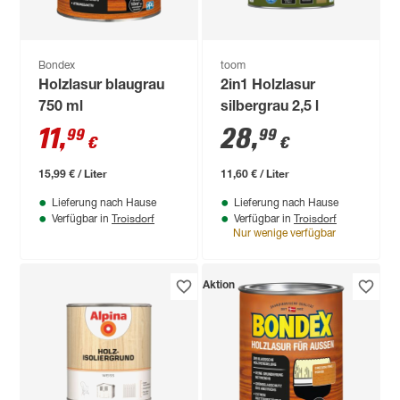
Bondex
toom
Holzlasur blaugrau
2in1 Holzlasur
750 ml
silbergrau 2,5 l
11
,
28
,
99
99
€
€
15,99 € / Liter
11,60 € / Liter
Lieferung nach Hause
Lieferung nach Hause
Troisdorf
Troisdorf
Verfügbar in
Verfügbar in
Nur wenige verfügbar
Aktion