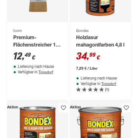
toom
Bondex
Premium-
Holzlasur
Flächenstreicher 100
mahagonifarben 4,8 l
x 30 mm
12
,
34
,
49
99
€
€
Lieferung nach Hause
7,29 € / Liter
Troisdorf
Verfügbar in
Lieferung nach Hause
Troisdorf
Verfügbar in
(1)
Aktion
Aktion