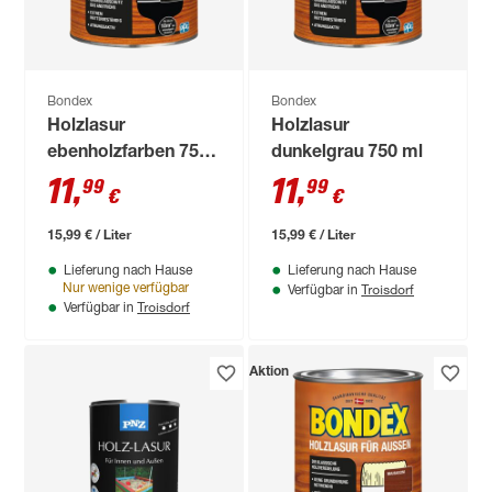
Bondex
Bondex
Holzlasur
Holzlasur
ebenholzfarben 750
dunkelgrau 750 ml
ml
11
,
11
,
99
99
€
€
15,99 € / Liter
15,99 € / Liter
Lieferung nach Hause
Lieferung nach Hause
Troisdorf
Nur wenige verfügbar
Verfügbar in
Troisdorf
Verfügbar in
Aktion