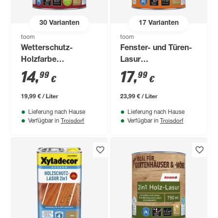
30
Varianten
17
Varianten
toom
toom
Wetterschutz-
Fenster- und Türen-
Holzfarbe
Lasur
'Schwedenrot' rot
mahagonifarben 750
14
,
17
,
99
99
€
€
750 ml
ml
19,99 € / Liter
23,99 € / Liter
Lieferung nach Hause
Lieferung nach Hause
Troisdorf
Troisdorf
Verfügbar in
Verfügbar in