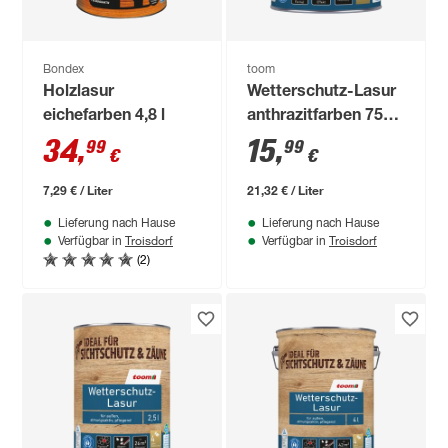
Bondex
toom
Holzlasur
Wetterschutz-Lasur
eichefarben 4,8 l
anthrazitfarben 750
ml
34
,
15
,
99
99
€
€
7,29 € / Liter
21,32 € / Liter
Lieferung nach Hause
Lieferung nach Hause
Troisdorf
Troisdorf
Verfügbar in
Verfügbar in
(2)