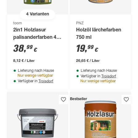
4
Varianten
toom
PNZ
2in1 Holzlasur
Holzöl lärchefarben
palisanderfarben 4,8
750 ml
l
38
,
19
,
99
99
€
€
8,12 € / Liter
26,65 € / Liter
Lieferung nach Hause
Lieferung nach Hause
Troisdorf
Nur wenige verfügbar
Verfügbar in
Troisdorf
Verfügbar in
Nur wenige verfügbar
Bestseller