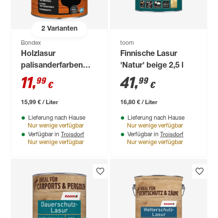
2
Varianten
Bondex
toom
Holzlasur
Finnische Lasur
palisanderfarben
'Natur' beige 2,5 l
750 ml
11
,
41
,
99
99
€
€
15,99 € / Liter
16,80 € / Liter
Lieferung nach Hause
Lieferung nach Hause
Nur wenige verfügbar
Nur wenige verfügbar
Troisdorf
Troisdorf
Verfügbar in
Verfügbar in
Nur wenige verfügbar
Nur wenige verfügbar