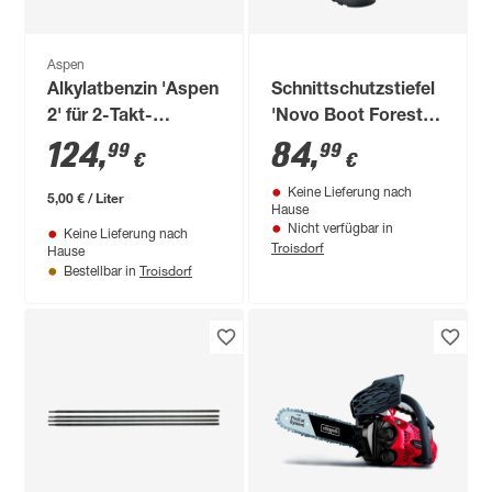
Aspen
Alkylatbenzin 'Aspen
Schnittschutzstiefel
2' für 2-Takt-
'Novo Boot Forest 2'
Motoren 25 l
Gr. 45
124
,
84
,
99
99
€
€
Keine Lieferung nach
5,00 € / Liter
Hause
Nicht verfügbar in
Keine Lieferung nach
Troisdorf
Hause
Troisdorf
Bestellbar in