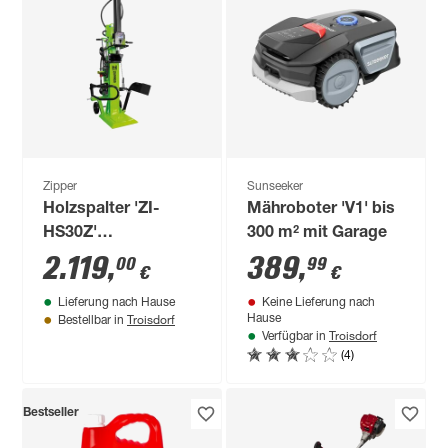
Zipper
Sunseeker
Holzspalter 'ZI-
Mähroboter 'V1' bis
HS30Z'
300 m² mit Garage
Zapfwellenantrieb,
2.119
,
389
,
00
99
€
€
mit Stammheber
Lieferung nach Hause
Keine Lieferung nach
Troisdorf
Hause
Bestellbar in
Troisdorf
Verfügbar in
(4)
Bestseller