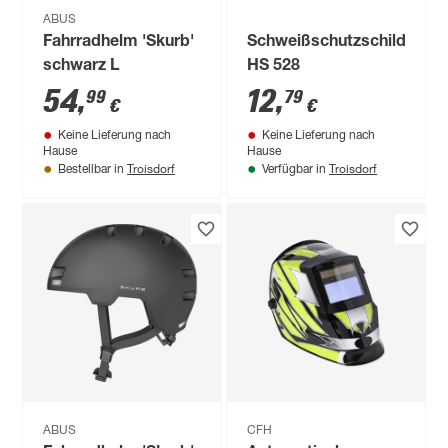
ABUS
Fahrradhelm 'Skurb'
Schweißschutzschild
schwarz L
HS 528
54
,
12
,
99
79
€
€
Keine Lieferung nach
Keine Lieferung nach
Hause
Hause
Troisdorf
Troisdorf
Bestellbar in
Verfügbar in
ABUS
CFH