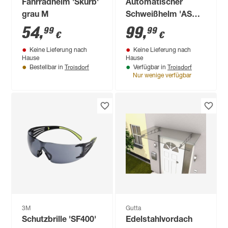
Fahrradhelm 'Skurb'
Automatischer
grau M
Schweißhelm 'AS
841'
54
,
99
,
99
99
€
€
Keine Lieferung nach
Keine Lieferung nach
Hause
Hause
Troisdorf
Troisdorf
Bestellbar in
Verfügbar in
Nur wenige verfügbar
3M
Gutta
Schutzbrille 'SF400'
Edelstahlvordach