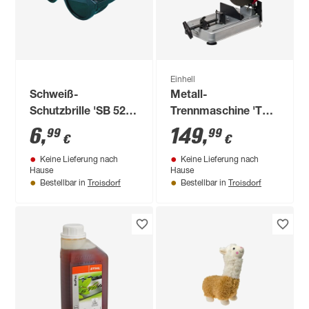
Einhell
Schweiß-
Metall-
Schutzbrille 'SB 520'
Trennmaschine 'TC-
schwarz
MC 355/1 Classic'
6
,
149
,
99
99
€
€
2200 W
Keine Lieferung nach
Keine Lieferung nach
Hause
Hause
Troisdorf
Troisdorf
Bestellbar in
Bestellbar in