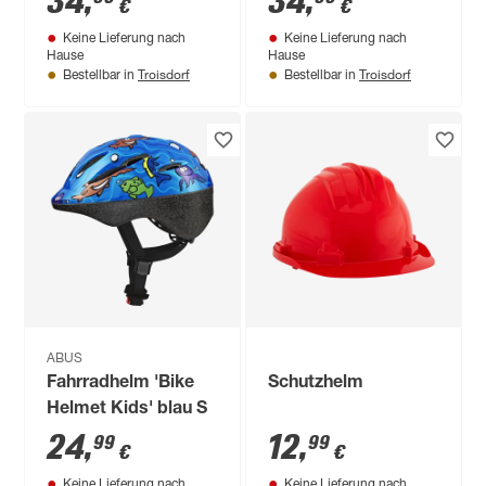
34
,
34
,
€
€
Keine Lieferung nach
Keine Lieferung nach
Hause
Hause
Troisdorf
Troisdorf
Bestellbar in
Bestellbar in
ABUS
Fahrradhelm 'Bike
Schutzhelm
Helmet Kids' blau S
24
,
12
,
99
99
€
€
Keine Lieferung nach
Keine Lieferung nach