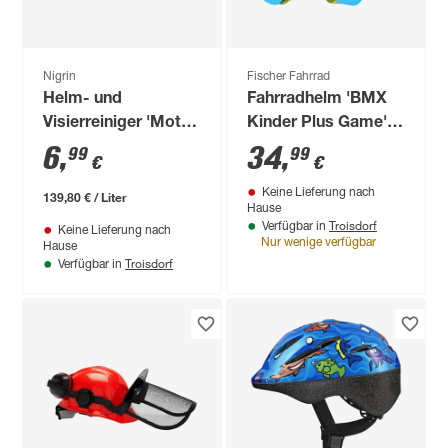
Nigrin
Fischer Fahrrad
Helm- und
Fahrradhelm 'BMX
Visierreiniger 'Moto-
Kinder Plus Game'
Bike' 50 ml
blau XS/S
6
,
34
,
99
99
€
€
Keine Lieferung nach
139,80 € / Liter
Hause
Troisdorf
Verfügbar in
Keine Lieferung nach
Nur wenige verfügbar
Hause
Troisdorf
Verfügbar in