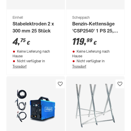
Einhell
Scheppach
Stabelektroden 2 x
Benzin-Kettensäge
300 mm 25 Stück
'CSP2540' 1 PS 25,4
cm
4
,
119
,
75
99
€
€
Keine Lieferung nach
Keine Lieferung nach
Hause
Hause
Nicht verfügbar in
Nicht verfügbar in
Troisdorf
Troisdorf