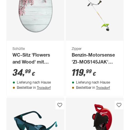
Schütte
Zipper
WC-Sitz 'Flowers
Benzin-Motorsense
and Wood' mit
'ZI-MOS145JAK'
Absenkautomatik
1450 W, 2-Takt-
34
,
119
,
99
99
€
€
Duroplast
Motor
Lieferung nach Hause
Lieferung nach Hause
Troisdorf
Troisdorf
Bestellbar in
Bestellbar in