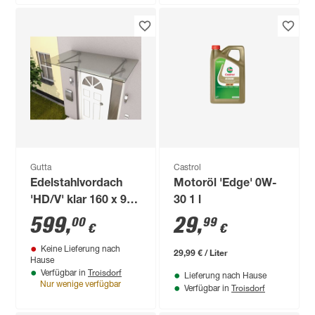
Gutta
Castrol
Edelstahlvordach
Motoröl 'Edge' 0W-
'HD/V' klar 160 x 90
30 1 l
x 35 cm
599
,
29
,
00
99
€
€
Keine Lieferung nach
29,99 € / Liter
Hause
Troisdorf
Verfügbar in
Lieferung nach Hause
Nur wenige verfügbar
Troisdorf
Verfügbar in