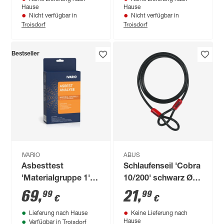
Hause
Hause
Nicht verfügbar in
Nicht verfügbar in
Troisdorf
Troisdorf
Bestseller
IVARIO
ABUS
Asbesttest
Schlaufenseil 'Cobra
'Materialgruppe 1'
10/200' schwarz Ø 1
Laboranalyse
x 200 cm
69
,
21
,
99
99
€
€
Lieferung nach Hause
Keine Lieferung nach
Troisdorf
Hause
Verfügbar in