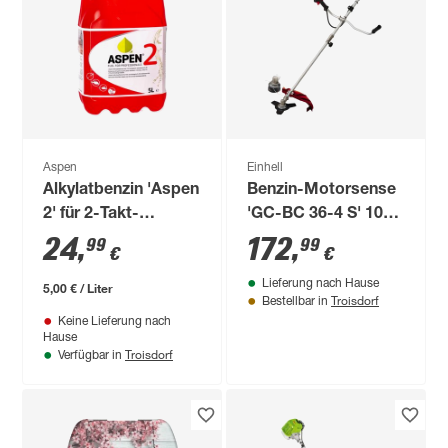
Aspen
Einhell
Alkylatbenzin 'Aspen
Benzin-Motorsense
2' für 2-Takt-
'GC-BC 36-4 S' 1000
Motoren 5 l
W 37.7 cm³
24
,
172
,
99
99
€
€
Lieferung nach Hause
5,00 € / Liter
Troisdorf
Bestellbar in
Keine Lieferung nach
Hause
Troisdorf
Verfügbar in