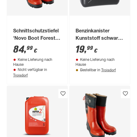
Schnittschutzstiefel
Benzinkanister
'Novo Boot Forest 2'
Kunststoff schwarz
Gr. 42
20 l
84
,
19
,
99
99
€
€
Keine Lieferung nach
Keine Lieferung nach
Hause
Hause
Troisdorf
Nicht verfügbar in
Bestellbar in
Troisdorf