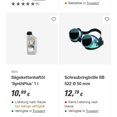
Troisdorf
(1)
Bestellbar in
Stihl
Sägekettenhaftöl
Schraubringbrille SB
'SynthPlus' 1 l
522 Ø 50 mm
10
,
12
,
99
79
€
€
Lieferung nach Hause
Keine Lieferung nach
Nur wenige verfügbar
Hause
Troisdorf
Troisdorf
Verfügbar in
Verfügbar in