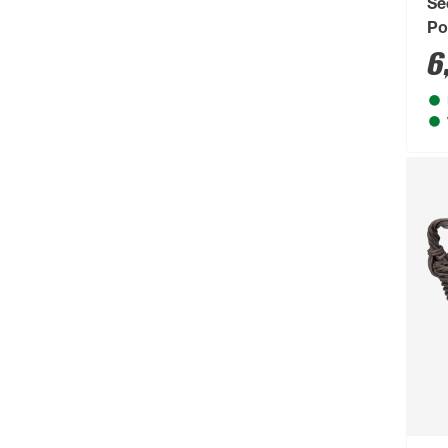
Se
Po
6