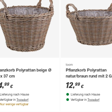
toom
lanzkorb Polyrattan beige Ø
Pflanzkorb Polyrattan
 x 37 cm
natur/braun rund mit 2 G
Ø 34 x 16 cm, mit Polybe
4
,
12
,
99
99
€
€
Lieferung nach Hause
Lieferung nach Hause
Troisdorf
Troisdorf
Verfügbar in
Verfügbar in
Nur wenige verfügbar