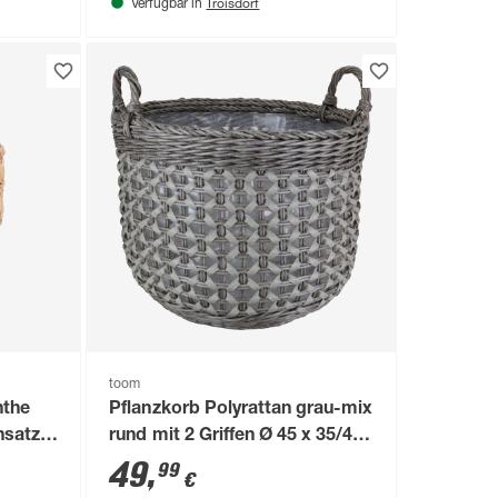
Troisdorf
Verfügbar in
toom
nthe
Pflanzkorb Polyrattan grau-mix
insatz Ø
rund mit 2 Griffen Ø 45 x 35/43
cm, mit Polybeutel
49
,
99
€