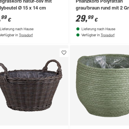
egraskorb natur-oliv mit
Pflanzkorb Polyrattan
lybeutel Ø 15 x 14 cm
grau/braun rund mit 2 Gr
40 x 30/37 cm, mit Polyb
,
29
,
99
99
€
€
Lieferung nach Hause
Lieferung nach Hause
Troisdorf
Troisdorf
Verfügbar in
Verfügbar in