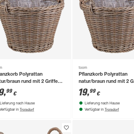
om
toom
lanzkorb Polyrattan
Pflanzkorb Polyrattan
tur/braun rund mit 2 Griffen
natur/braun rund mit 2 G
40 x 30/37 cm, mit
Ø 34 x 24/32 cm, mit
9
,
19
,
99
99
€
€
lybeutel
Polybeutel
Lieferung nach Hause
Lieferung nach Hause
Troisdorf
Troisdorf
Verfügbar in
Verfügbar in