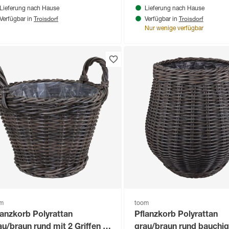
Lieferung nach Hause
Lieferung nach Hause
Troisdorf
Troisdorf
Verfügbar in
Verfügbar in
Nur wenige verfügbar
om
toom
lanzkorb Polyrattan
Pflanzkorb Polyrattan
au/braun rund mit 2 Griffen Ø
grau/braun rund bauchig