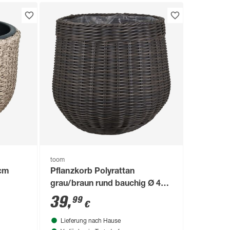
toom
 cm
Pflanzkorb Polyrattan
grau/braun rund bauchig Ø 45 x
40 cm, mit Polybeutel
39
,
99
€
Lieferung nach Hause