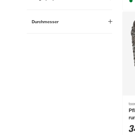
-
cm
Durchmesser
-
cm
to
Pf
ru
cm
3