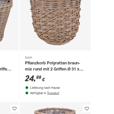
toom
Pflanzkorb Polyrattan braun-
riffen
mix rund mit 2 Griffen Ø 31 x
28/36 cm, mit Polybeutel
24
,
99
€
Lieferung nach Hause
Troisdorf
Verfügbar in