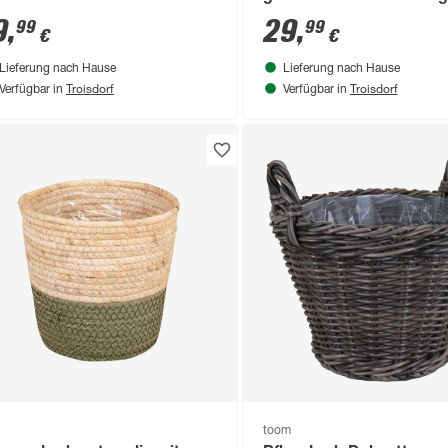
 x 24/32 cm, mit Polybeutel
32 cm, mit Polybeutel
9
,
29
,
99
99
€
€
Lieferung nach Hause
Lieferung nach Hause
Troisdorf
Troisdorf
Verfügbar in
Verfügbar in
toom