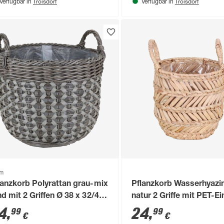
Troisdorf
Troisdorf
Verfügbar in
Verfügbar in
om
lanzkorb Polyrattan grau-mix
Pflanzkorb Wasserhyazi
nd mit 2 Griffen Ø 38 x 32/40
natur 2 Griffe mit PET-E
, mit Polybeutel
28 x 26 cm
4
,
24
,
99
99
€
€