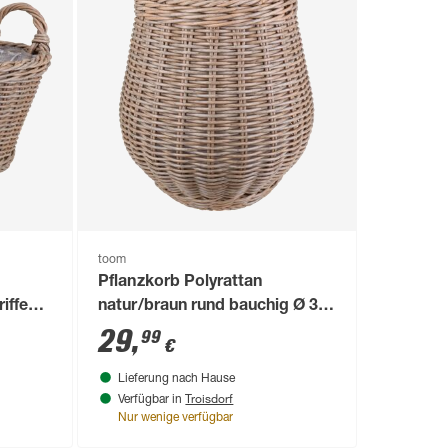
toom
Pflanzkorb Polyrattan
riffen
natur/braun rund bauchig Ø 32
utel
x 32 cm, mit Polybeutel
29
,
99
€
Lieferung nach Hause
Troisdorf
Verfügbar in
Nur wenige verfügbar