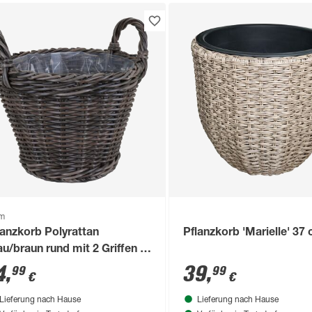
om
lanzkorb Polyrattan
Pflanzkorb 'Marielle' 37
au/braun rund mit 2 Griffen Ø
 x 21/28 cm, mit Polybeutel
4
,
39
,
99
99
€
€
Lieferung nach Hause
Lieferung nach Hause