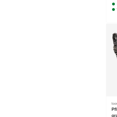
to
Pf
gr