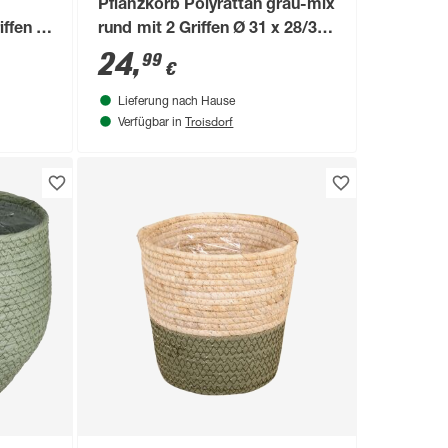
Pflanzkorb Polyrattan grau-mix
iffen Ø
rund mit 2 Griffen Ø 31 x 28/36
eutel
cm, mit Polybeutel
24
,
99
€
Lieferung nach Hause
Troisdorf
Verfügbar in