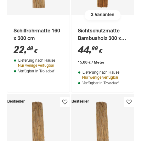
3
Varianten
Schilfrohrmatte 160
Sichtschutzmatte
x 300 cm
Bambusholz 300 x
150 cm
22
,
44
,
49
99
€
€
Lieferung nach Hause
15,00 € / Meter
Nur wenige verfügbar
Troisdorf
Verfügbar in
Lieferung nach Hause
Nur wenige verfügbar
Troisdorf
Verfügbar in
Bestseller
Bestseller