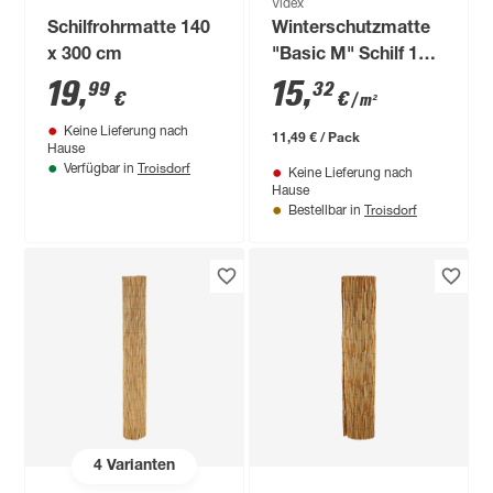
Videx
Schilfrohrmatte 140
Winterschutzmatte
x 300 cm
"Basic M" Schilf 150
x 50 cm
19
,
15
,
99
32
€
€
/ m²
Keine Lieferung nach
11,49 € / Pack
Hause
Troisdorf
Verfügbar in
Keine Lieferung nach
Hause
Troisdorf
Bestellbar in
4
Varianten