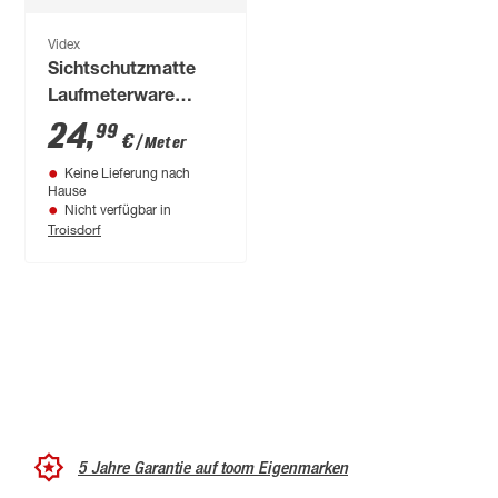
Videx
Sichtschutzmatte
Laufmeterware
'Rügen' 90 cm Höhe
24
,
99
€
/ Meter
lärche-grau PVC
Keine Lieferung nach
Hause
Nicht verfügbar in
Troisdorf
5 Jahre Garantie auf toom Eigenmarken