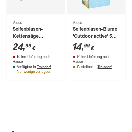
Vedes
Vedes
Seifenblasen-
Seifenblasen-Blume
Kettensäge
'Outdoor active' 50
'Outdoor active' 105
ml
24
,
14
,
99
99
€
€
ml
Keine Lieferung nach
Keine Lieferung nach
Hause
Hause
Troisdorf
Troisdorf
Verfügbar in
Bestellbar in
Nur wenige verfügbar