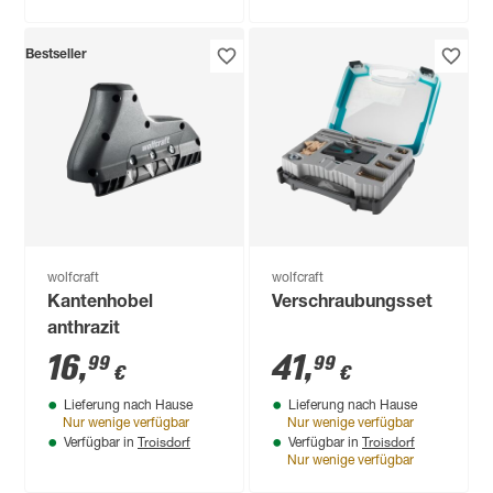
Bestseller
wolfcraft
wolfcraft
Kantenhobel
Verschraubungsset
anthrazit
16
,
41
,
99
99
€
€
Lieferung nach Hause
Lieferung nach Hause
Nur wenige verfügbar
Nur wenige verfügbar
Troisdorf
Troisdorf
Verfügbar in
Verfügbar in
Nur wenige verfügbar