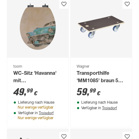
toom
Wagner
WC-Sitz 'Havanna'
Transporthilfe
mit
'MM1085' braun 57,5
Absenkautomatik
x 30 x 12 cm, 400 kg
49
,
59
,
99
99
€
€
Holzkern
Lieferung nach Hause
Lieferung nach Hause
Troisdorf
Nur wenige verfügbar
Verfügbar in
Troisdorf
Verfügbar in
Nur wenige verfügbar