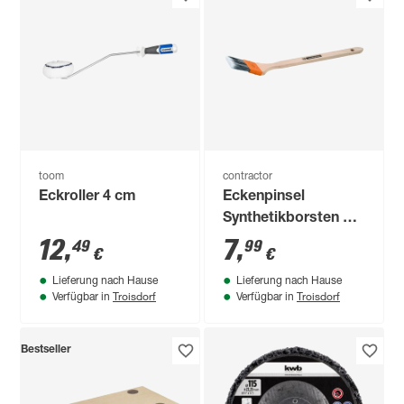
toom
contractor
Eckroller 4 cm
Eckenpinsel
Synthetikborsten 50
mm
12
,
7
,
49
99
€
€
Lieferung nach Hause
Lieferung nach Hause
Troisdorf
Troisdorf
Verfügbar in
Verfügbar in
Bestseller