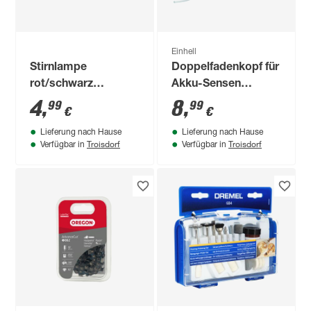
Einhell
Stirnlampe
Doppelfadenkopf für
rot/schwarz
Akku-Sensen
verstellbar
'RAC114' Ø 1,4 mm
4
,
8
,
99
99
€
€
Lieferung nach Hause
Lieferung nach Hause
Troisdorf
Troisdorf
Verfügbar in
Verfügbar in