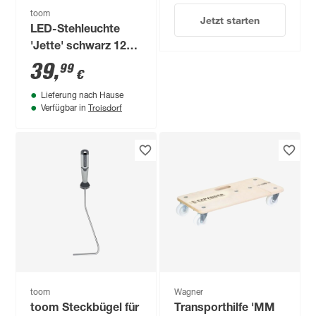
toom
Jetzt starten
LED-Stehleuchte
'Jette' schwarz 124
cm
39
,
99
€
Lieferung nach Hause
Troisdorf
Verfügbar in
toom
Wagner
toom Steckbügel für
Transporthilfe 'MM