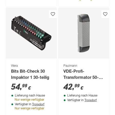
Wera
Paulmann
Bits Bit-Check 30
VDE-Profi-
Impaktor 1 30-teilig
Transformator 50-
150 W 12 V
54
,
42
,
99
99
€
€
Grau/schwarz
Lieferung nach Hause
Lieferung nach Hause
Troisdorf
Nur wenige verfügbar
Verfügbar in
Troisdorf
Verfügbar in
Nur wenige verfügbar