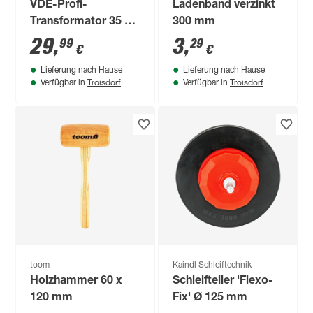
VDE-Profi-
Ladenband verzinkt
Transformator 35 -
300 mm
105 W 12 V
29
,
3
,
99
29
€
€
Lieferung nach Hause
Lieferung nach Hause
Troisdorf
Troisdorf
Verfügbar in
Verfügbar in
toom
Kaindl Schleiftechnik
Holzhammer 60 x
Schleifteller 'Flexo-
120 mm
Fix' Ø 125 mm