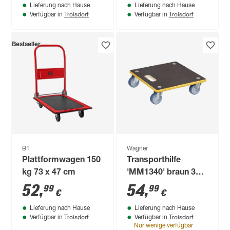
Lieferung nach Hause
Lieferung nach Hause
Troisdorf
Troisdorf
Verfügbar in
Verfügbar in
Bestseller
B1
Wagner
Plattformwagen 150
Transporthilfe
kg 73 x 47 cm
'MM1340' braun 38 x
38 x 11 cm, 300 kg
52
,
54
,
99
99
€
€
Lieferung nach Hause
Lieferung nach Hause
Troisdorf
Troisdorf
Verfügbar in
Verfügbar in
Nur wenige verfügbar