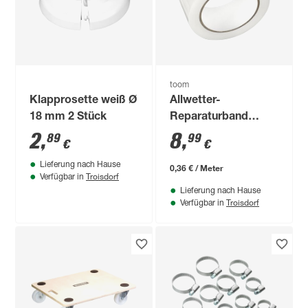
toom
Klapprosette weiß Ø
Allwetter-
18 mm 2 Stück
Reparaturband
transparent 48 mm x
2
,
8
,
89
99
€
€
25 m
Lieferung nach Hause
0,36 € / Meter
Troisdorf
Verfügbar in
Lieferung nach Hause
Troisdorf
Verfügbar in