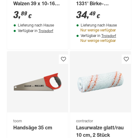
Walzen 39 x 10-16
1331' Birke-
cm
Multiplex Tragkraft
3
,
34
,
89
49
€
€
200 kg
Lieferung nach Hause
Lieferung nach Hause
Troisdorf
Nur wenige verfügbar
Verfügbar in
Troisdorf
Verfügbar in
Nur wenige verfügbar
toom
contractor
Handsäge 35 cm
Lasurwalze glatt/rau
10 cm, 2 Stück