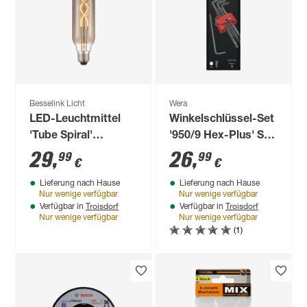
Besselink Licht
Wera
LED-Leuchtmittel
Winkelschlüssel-Set
'Tube Spiral'
'950/9 Hex-Plus' SW,
dimmbar Zylinder
9-teilig
29
,
26
,
99
99
€
€
gold E27 4 W 140 lm
Lieferung nach Hause
Lieferung nach Hause
warmweiß
Nur wenige verfügbar
Nur wenige verfügbar
Troisdorf
Troisdorf
Verfügbar in
Verfügbar in
Nur wenige verfügbar
Nur wenige verfügbar
(1)