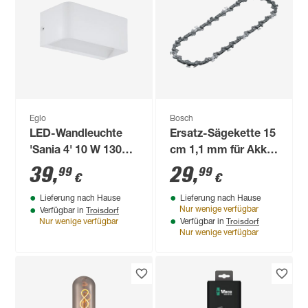
Eglo
Bosch
LED-Wandleuchte
Ersatz-Sägekette 15
'Sania 4' 10 W 1300
cm 1,1 mm für Akku-
lm warmweiß 20 x 8
Astsäge 'GKE 18V-
39
,
29
,
99
99
€
€
x 9 cm
15'
Lieferung nach Hause
Lieferung nach Hause
Troisdorf
Nur wenige verfügbar
Verfügbar in
Troisdorf
Nur wenige verfügbar
Verfügbar in
Nur wenige verfügbar