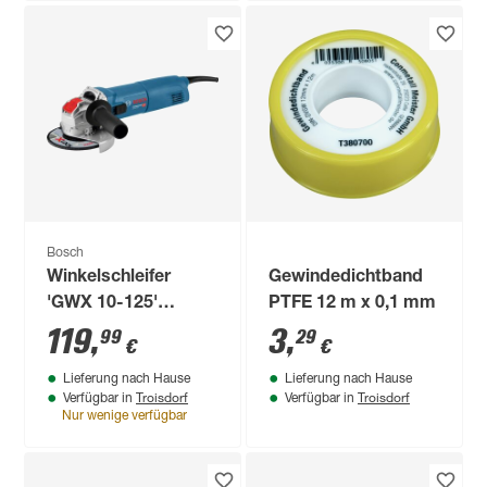
Bosch
Winkelschleifer
Gewindedichtband
'GWX 10-125'
PTFE 12 m x 0,1 mm
Professional
119
,
3
,
99
29
€
€
Lieferung nach Hause
Lieferung nach Hause
Troisdorf
Troisdorf
Verfügbar in
Verfügbar in
Nur wenige verfügbar