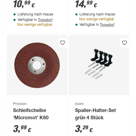
10
,
14
,
99
99
€
€
Lieferung nach Hause
Lieferung nach Hause
Troisdorf
Nur wenige verfügbar
Verfügbar in
Troisdorf
Nur wenige verfügbar
Verfügbar in
Proxxon
toom
Schleifscheibe
Spalier-Halter-Set
'Micromot' K60
grün 4 Stück
3
,
3
,
99
29
€
€