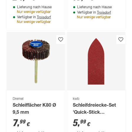
250 kg
Lieferung nach Hause
Lieferung nach Hause
Troisdorf
Nur wenige verfügbar
Verfügbar in
Troisdorf
Verfügbar in
Nur wenige verfügbar
Nur wenige verfügbar
Dremel
kwb
Schleiffächer K80 Ø
Schleifdreiecke-Set
9,5 mm
'Quick-Stick
Edelkorund' für Holz
7
,
5
,
99
99
€
€
und Metall 90 x 32