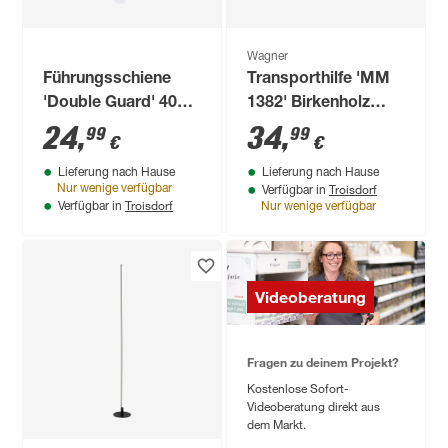
Wagner
Führungsschiene
Transporthilfe 'MM
'Double Guard' 40
1382' Birkenholz
cm
natur Tragkraft 250
24
,
34
,
99
99
€
€
kg
Lieferung nach Hause
Lieferung nach Hause
Troisdorf
Nur wenige verfügbar
Verfügbar in
Troisdorf
Verfügbar in
Nur wenige verfügbar
Videoberatung
Fragen zu deinem Projekt?
Kostenlose Sofort-
Videoberatung direkt aus
dem Markt.