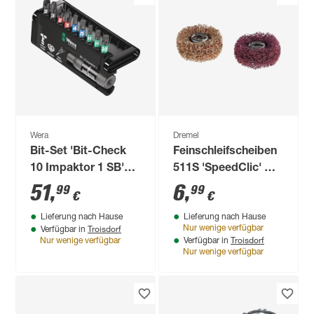
Wera
Dremel
Bit-Set 'Bit-Check
Feinschleifscheiben
10 Impaktor 1 SB'
511S 'SpeedClic' Ø
10-teilig
25 mm 2 Stück
51
,
6
,
99
99
€
€
Lieferung nach Hause
Lieferung nach Hause
Troisdorf
Nur wenige verfügbar
Verfügbar in
Troisdorf
Nur wenige verfügbar
Verfügbar in
Nur wenige verfügbar