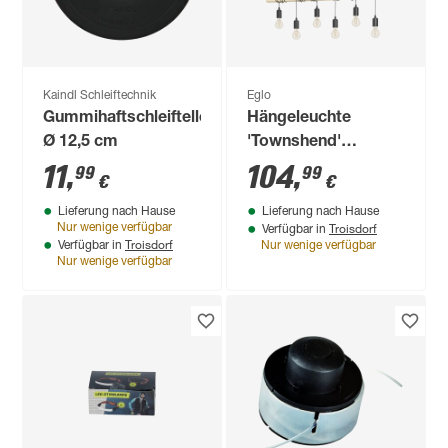
Kaindl Schleiftechnik
Eglo
Gummihaftschleifteller
Hängeleuchte
Ø 12,5 cm
'Townshend'
schwarz/braun 10 x
11
,
104
,
99
99
€
€
110 cm
Lieferung nach Hause
Lieferung nach Hause
Troisdorf
Nur wenige verfügbar
Verfügbar in
Troisdorf
Verfügbar in
Nur wenige verfügbar
Nur wenige verfügbar