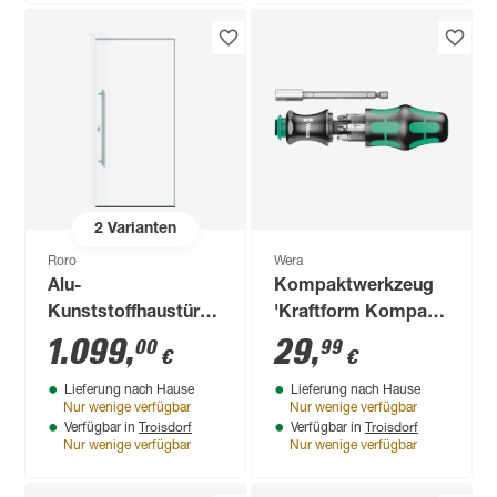
2
Varianten
Roro
Wera
Alu-
Kompaktwerkzeug
Kunststoffhaustür
'Kraftform Kompakt
"Ontario" weiß DIN L
28 SB' PH/PZ/SL, 6-
1.099
,
29
,
00
99
€
€
100x210cm
teilig
Lieferung nach Hause
Lieferung nach Hause
Nur wenige verfügbar
Nur wenige verfügbar
Troisdorf
Troisdorf
Verfügbar in
Verfügbar in
Nur wenige verfügbar
Nur wenige verfügbar