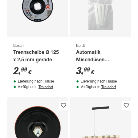
Bosch
Boldt
Trennscheibe Ø 125
Automatik
x 2,5 mm gerade
Mischdüsen
'Turbocoll Dynamix
2
,
3
,
99
99
€
€
TurboMIX' 4 Stück
Lieferung nach Hause
Lieferung nach Hause
Troisdorf
Troisdorf
Verfügbar in
Verfügbar in