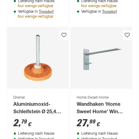
Lieferung nach Hause
Lieferung nach Hause
mm 6-teilig
Nur wenige verfügbar
Nur wenige verfügbar
Troisdorf
Troisdorf
Verfügbar in
Verfügbar in
Nur wenige verfügbar
Dremel
Home Sweet Home
Aluminiumoxid-
Wandhaken 'Home
Schleifstein Ø 25,4
Sweet Home' Winkel
mm
31 x 5 x 15 cm
2
,
27
,
79
99
€
€
metallfarben
Lieferung nach Hause
Lieferung nach Hause
Troisdorf
Troisdorf