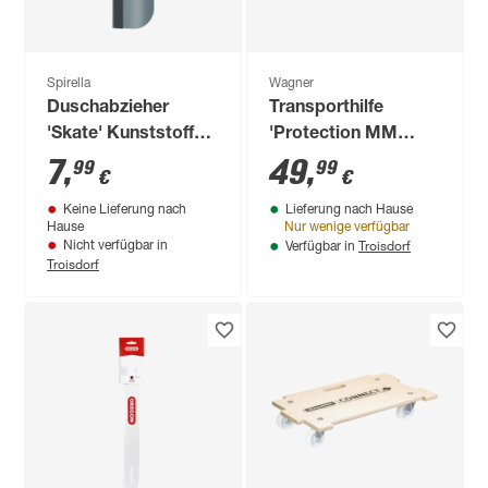
Spirella
Wagner
Duschabzieher
Transporthilfe
'Skate' Kunststoff
'Protection MM
grau 7 x 29 cm
1360' Holz small
7
,
49
,
99
99
€
€
Tragkraft 200 kg
Keine Lieferung nach
Lieferung nach Hause
Hause
Nur wenige verfügbar
Troisdorf
Nicht verfügbar in
Verfügbar in
Troisdorf