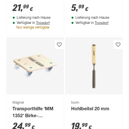
21
,
5
,
99
99
€
€
Lieferung nach Hause
Lieferung nach Hause
Troisdorf
Troisdorf
Verfügbar in
Verfügbar in
Nur wenige verfügbar
Wagner
toom
Transporthilfe 'MM
Hohlbeitel 20 mm
1352' Birke-
Multiplex Tragkraft
24
,
19
,
99
99
€
€