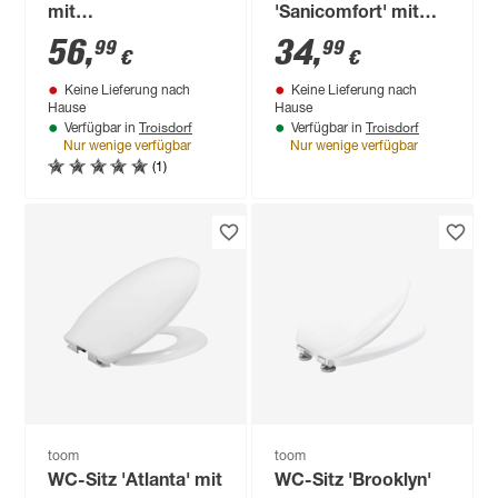
mit
'Sanicomfort' mit
Absenkautomatik
Absenkautomatik
56
,
34
,
99
99
€
€
anthrazit matt
Keine Lieferung nach
Keine Lieferung nach
Duroplast
Hause
Hause
Troisdorf
Troisdorf
Verfügbar in
Verfügbar in
Nur wenige verfügbar
Nur wenige verfügbar
(1)
toom
toom
WC-Sitz 'Atlanta' mit
WC-Sitz 'Brooklyn'