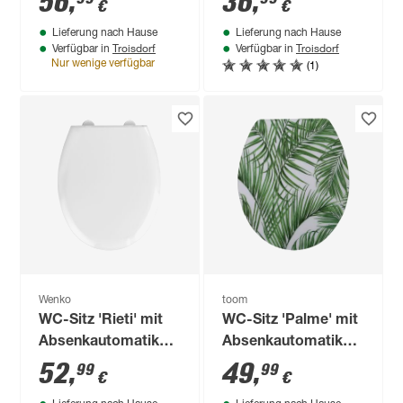
56
,
36
,
€
€
Duroplast
Lieferung nach Hause
Lieferung nach Hause
Troisdorf
Troisdorf
Verfügbar in
Verfügbar in
(1)
Nur wenige verfügbar
Wenko
toom
WC-Sitz 'Rieti' mit
WC-Sitz 'Palme' mit
Absenkautomatik
Absenkautomatik
weiß Duroplast
Holzkern
52
,
49
,
99
99
€
€