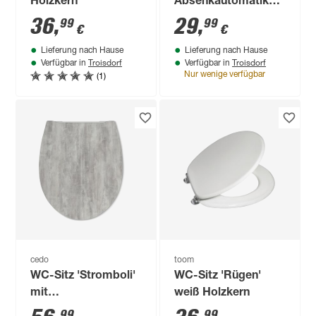
Holzkern
Absenkautomatik
weiß Formholz
36
,
29
,
99
99
€
€
Lieferung nach Hause
Lieferung nach Hause
Troisdorf
Troisdorf
Verfügbar in
Verfügbar in
(1)
Nur wenige verfügbar
cedo
toom
WC-Sitz 'Stromboli'
WC-Sitz 'Rügen'
mit
weiß Holzkern
Absenkautomatik
99
99