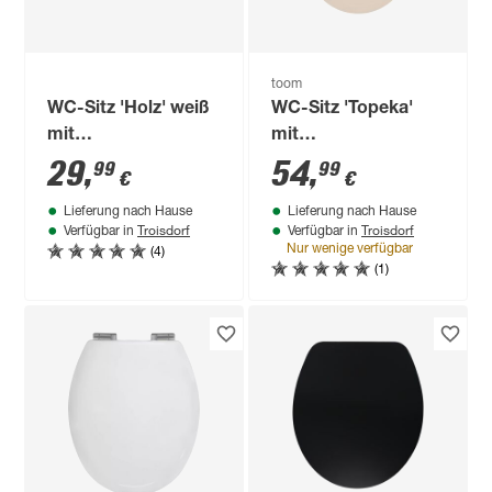
toom
WC-Sitz 'Holz' weiß
WC-Sitz 'Topeka'
mit
mit
Absenkautomatik
Absenkautomatik
29
,
54
,
99
99
€
€
beige Holzkern
Lieferung nach Hause
Lieferung nach Hause
Troisdorf
Troisdorf
Verfügbar in
Verfügbar in
(4)
Nur wenige verfügbar
(1)