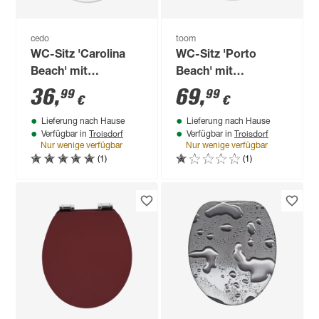
cedo
toom
WC-Sitz 'Carolina
WC-Sitz 'Porto
Beach' mit
Beach' mit
Absenkautomatik
Absenkautomatik
36
,
69
,
99
99
€
€
weiß Duroplast
weiß Duroplast
Lieferung nach Hause
Lieferung nach Hause
Troisdorf
Troisdorf
Verfügbar in
Verfügbar in
Nur wenige verfügbar
Nur wenige verfügbar
(1)
(1)