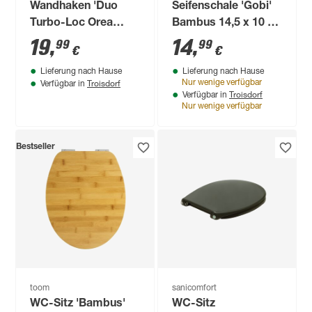
Wandhaken 'Duo
Seifenschale 'Gobi'
Turbo-Loc Orea
Bambus 14,5 x 10 x
Bamboo'
3 cm
19
,
14
,
99
99
€
€
bambus/schwarz 10
Lieferung nach Hause
Lieferung nach Hause
x 4,5 x 6,5 cm
Troisdorf
Nur wenige verfügbar
Verfügbar in
Troisdorf
Verfügbar in
Nur wenige verfügbar
Bestseller
toom
sanicomfort
WC-Sitz 'Bambus'
WC-Sitz