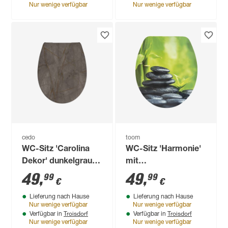
Nur wenige verfügbar
Nur wenige verfügbar
cedo
toom
WC-Sitz 'Carolina
WC-Sitz 'Harmonie'
Dekor' dunkelgrau
mit
mit
Absenkautomatik
49
,
49
,
99
99
€
€
Absenkautomatik
Holzkern
Lieferung nach Hause
Lieferung nach Hause
und SoftClose
Nur wenige verfügbar
Nur wenige verfügbar
Troisdorf
Troisdorf
Verfügbar in
Verfügbar in
Nur wenige verfügbar
Nur wenige verfügbar