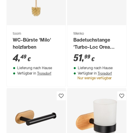
toom
Wenko
WC-Bürste 'Milo'
Badetuchstange
holzfarben
'Turbo-Loc Orea
Bamboo'
4
,
51
,
49
99
€
€
bambus/schwarz
Lieferung nach Hause
Lieferung nach Hause
doppelreihig 60 cm
Troisdorf
Troisdorf
Verfügbar in
Verfügbar in
Nur wenige verfügbar