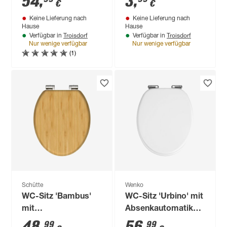
54
,
3
,
€
€
Duroplast
Keine Lieferung nach
Keine Lieferung nach
Hause
Hause
Troisdorf
Troisdorf
Verfügbar in
Verfügbar in
Nur wenige verfügbar
Nur wenige verfügbar
(1)
Schütte
Wenko
WC-Sitz 'Bambus'
WC-Sitz 'Urbino' mit
mit
Absenkautomatik
Absenkautomatik
weiß Holzkern
99
99