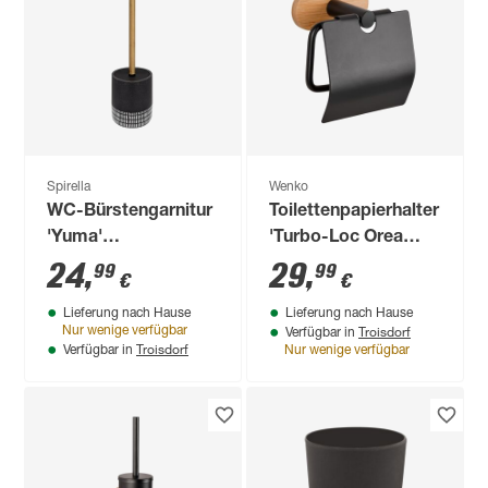
Spirella
Wenko
WC-Bürstengarnitur
Toilettenpapierhalter
'Yuma'
'Turbo-Loc Orea
dunkelgrau/weiß Ø
Bamboo'
24
,
29
,
99
99
€
€
10 x 36 cm
schwarz/bambus,
Lieferung nach Hause
Lieferung nach Hause
mit Deckel
Troisdorf
Nur wenige verfügbar
Verfügbar in
Troisdorf
Verfügbar in
Nur wenige verfügbar