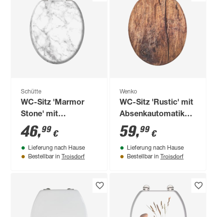
Schütte
Wenko
WC-Sitz 'Marmor
WC-Sitz 'Rustic' mit
Stone' mit
Absenkautomatik
Absenkautomatik
braun Holzkern
46
,
59
,
99
99
€
€
Holzkern
Lieferung nach Hause
Lieferung nach Hause
Troisdorf
Troisdorf
Bestellbar in
Bestellbar in