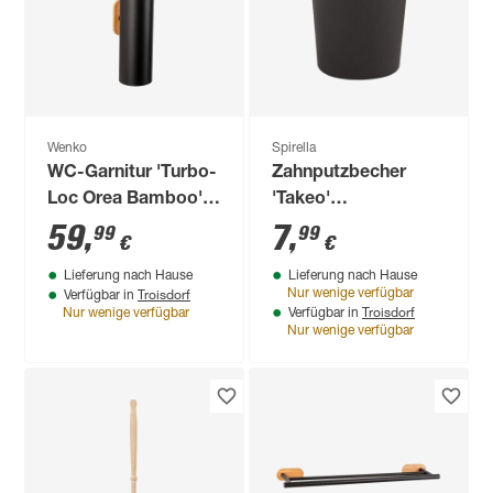
Wenko
Spirella
WC-Garnitur 'Turbo-
Zahnputzbecher
Loc Orea Bamboo'
'Takeo'
schwarz/bambus,
Bambusfasern
59
,
7
,
99
99
€
€
inklusive Halterung
anthrazit Ø 7,4 x 9,2
Lieferung nach Hause
Lieferung nach Hause
cm
Troisdorf
Nur wenige verfügbar
Verfügbar in
Troisdorf
Nur wenige verfügbar
Verfügbar in
Nur wenige verfügbar