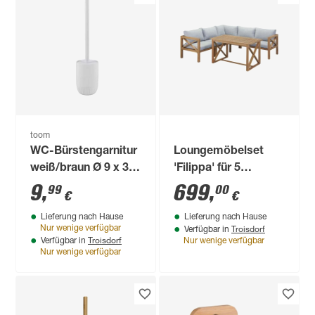
toom
WC-Bürstengarnitur
Loungemöbelset
weiß/braun Ø 9 x 36
'Filippa' für 5
cm
Personen
9
,
699
,
99
00
€
€
Akazienholz
Lieferung nach Hause
Lieferung nach Hause
Troisdorf
Nur wenige verfügbar
Verfügbar in
Troisdorf
Verfügbar in
Nur wenige verfügbar
Nur wenige verfügbar