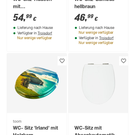
WC-Sitz 'Hudson'
WC-Sitz 'Bambus'
mit
hellbraun
Absenkautomatik
54
,
46
,
99
99
€
€
weiß Holzkern
Lieferung nach Hause
Lieferung nach Hause
Troisdorf
Nur wenige verfügbar
Verfügbar in
Troisdorf
Nur wenige verfügbar
Verfügbar in
Nur wenige verfügbar
toom
WC- Sitz 'Irland' mit
WC-Sitz mit