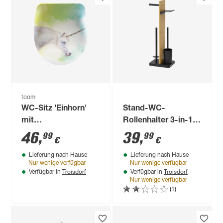
toom
WC-Sitz 'Einhorn'
Stand-WC-
mit
Rollenhalter 3-in-1
Absenkautomatik
Bambus/Metall
46
,
39
,
99
99
€
€
Duroplast
schwarz 25,5 x 18 x
Lieferung nach Hause
Lieferung nach Hause
68,5 cm
Nur wenige verfügbar
Nur wenige verfügbar
Troisdorf
Troisdorf
Verfügbar in
Verfügbar in
Nur wenige verfügbar
(1)