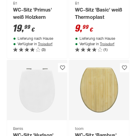
B1
B1
WC-Sitz 'Primus'
WC-Sitz 'Basic' weiß
weiß Holzkern
Thermoplast
19
,
9
,
99
99
€
€
Lieferung nach Hause
Lieferung nach Hause
Troisdorf
Troisdorf
Verfügbar in
Verfügbar in
(3)
(1)
Bemis
toom