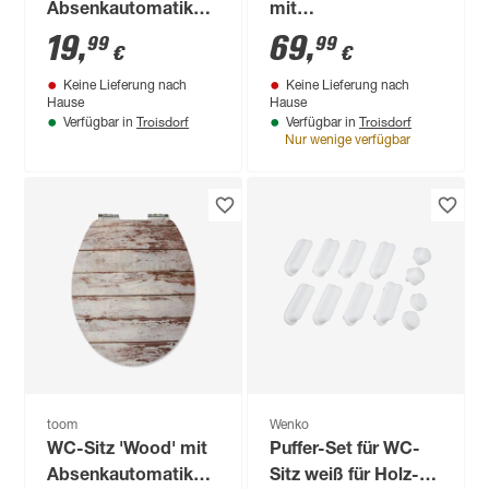
Absenkautomatik
mit
weiß Duroplast
Absenkautomatik
19
,
69
,
99
99
€
€
weiß Holzkern
Keine Lieferung nach
Keine Lieferung nach
Hause
Hause
Troisdorf
Troisdorf
Verfügbar in
Verfügbar in
Nur wenige verfügbar
toom
Wenko
WC-Sitz 'Wood' mit
Puffer-Set für WC-
Absenkautomatik
Sitz weiß für Holz-