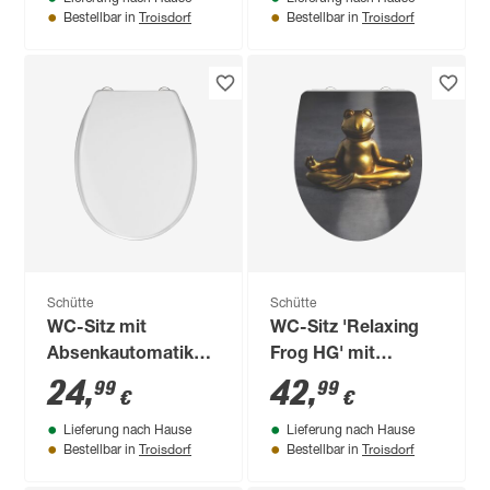
Holzkern
Troisdorf
Troisdorf
Bestellbar in
Bestellbar in
Schütte
Schütte
WC-Sitz mit
WC-Sitz 'Relaxing
Absenkautomatik
Frog HG' mit
weiß Duroplast
Absenkautomatik
24
,
42
,
99
99
€
€
Duroplast
Lieferung nach Hause
Lieferung nach Hause
Troisdorf
Troisdorf
Bestellbar in
Bestellbar in