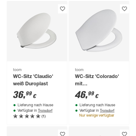
toom
toom
WC-Sitz 'Claudio'
WC-Sitz 'Colorado'
weiß Duroplast
mit
Absenkautomatik
36
,
46
,
99
99
€
€
weiß Duroplast
Lieferung nach Hause
Lieferung nach Hause
Troisdorf
Troisdorf
Verfügbar in
Verfügbar in
(1)
Nur wenige verfügbar