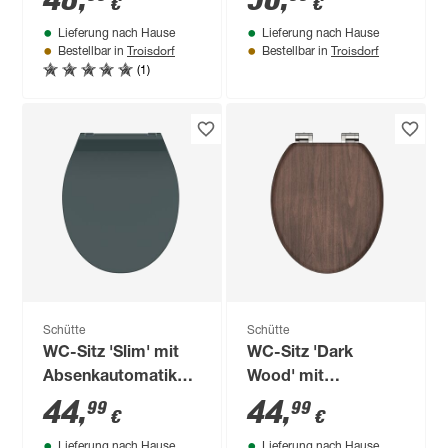
48
,
56
,
€
€
braun
Lieferung nach Hause
Lieferung nach Hause
Troisdorf
Troisdorf
Bestellbar in
Bestellbar in
(1)
Schütte
Schütte
WC-Sitz 'Slim' mit
WC-Sitz 'Dark
Absenkautomatik
Wood' mit
anthrazit Duroplast
Absenkautomatik
44
,
44
,
99
99
€
€
dunkelbraun
Lieferung nach Hause
Lieferung nach Hause