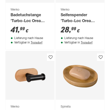
Wenko
Wenko
Badetuchstange
Seifenspender
'Turbo-Loc Orea
'Turbo-Loc Orea
Bamboo'
Bamboo' Bambus,
41
,
28
,
99
99
€
€
bambus/schwarz 40
Glas satiniert 200 ml
Lieferung nach Hause
Lieferung nach Hause
cm
Troisdorf
Troisdorf
Verfügbar in
Verfügbar in
Wenko
Spirella