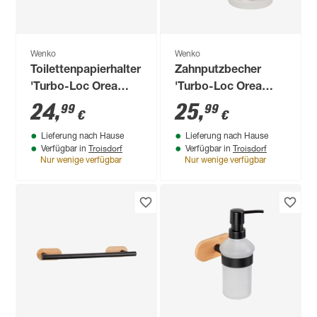
Wenko
Wenko
Toilettenpapierhalter
Zahnputzbecher
'Turbo-Loc Orea
'Turbo-Loc Orea
Bamboo'
Bamboo' Bambus,
24
,
25
,
99
99
€
€
schwarz/bambus
Glas satiniert mit
Lieferung nach Hause
Lieferung nach Hause
Halterung
Troisdorf
Troisdorf
Verfügbar in
Verfügbar in
Nur wenige verfügbar
Nur wenige verfügbar