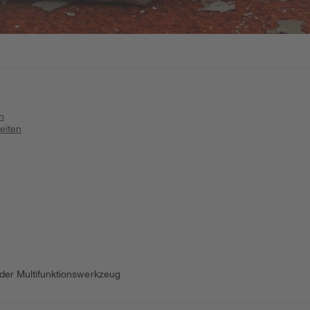
n
eiten
oder Multifunktionswerkzeug