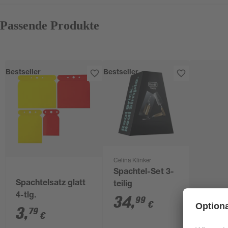
Passende Produkte
Bestseller
Bestseller
Celina Klinker
Spachtel-Set 3-
Spachtelsatz glatt
teilig
4-tlg.
34
,
99
€
3
,
79
€