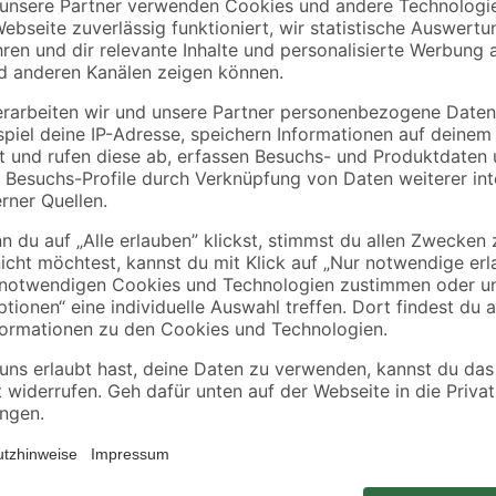
€
spachtel-Set Kunststoff 5/7,5/10/12
ilig
€
den
Weiterlesen