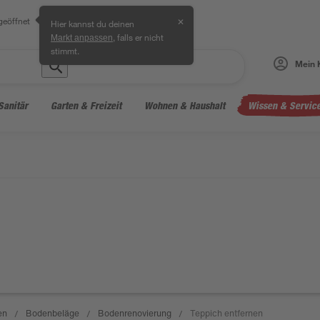
geöffnet
✕
Hier kannst du deinen
, falls er nicht
Markt anpassen
stimmt.
Mein 
Sanitär
Garten & Freizeit
Wohnen & Haushalt
Wissen & Servic
en
Bodenbeläge
Bodenrenovierung
Teppich entfernen
/
/
/