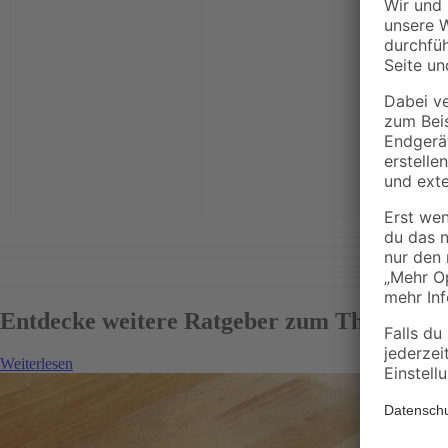
toom
Flächen
cm 4-te
2
,
39
Entdecke weitere Ratgeber zum Thema Bo
Weiterlesen