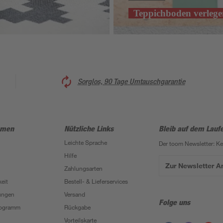
Teppichboden verlege
Sorglos, 90 Tage Umtauschgarantie
hmen
Nützliche Links
Bleib auf dem Lauf
Leichte Sprache
Der toom Newsletter: K
Hilfe
Zur Newsletter 
Zahlungsarten
eit
Bestell- & Lieferservices
ungen
Versand
Folge uns
Programm
Rückgabe
Vorteilskarte