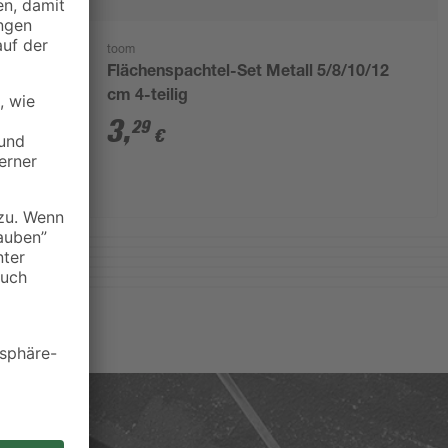
toom
Flächenspachtel-Set Metall 5/8/10/12
cm 4-teilig
3
,
29
€
Weiterlesen