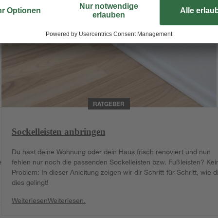
RATGEBER
Sockelleisten anbringen
Du hast deine Wohnung oder dein Haus frisch renoviert und nun
e
fehlen nur noch die passenden Sockelleisten bzw. Fußleisten? Kei
Problem: In dieser Anleitung zeigen wir dir Schritt für Schritt, wie di
dies gelingt!
Weiterlesen
Weiterlesen.