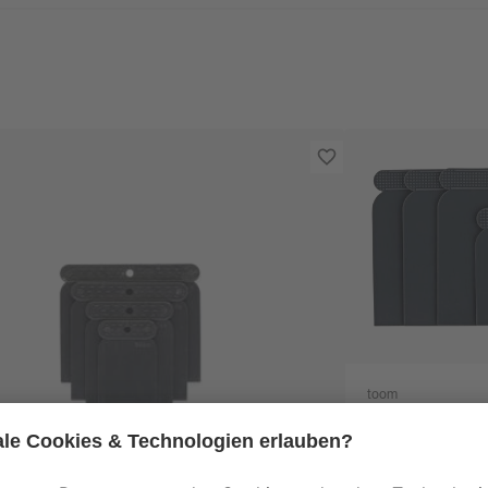
toom
Spachtel Kunst
Stück
2
,
49