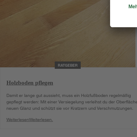
RATGEBER
Holzboden pflegen
Damit er lange gut aussieht, muss ein Holzfußboden regelmäßig
gepflegt werden: Mit einer Versiegelung verleihst du der Oberfläch
neuen Glanz und schützt sie vor Kratzern und Verschmutzungen.
Weiterlesen
Weiterlesen.