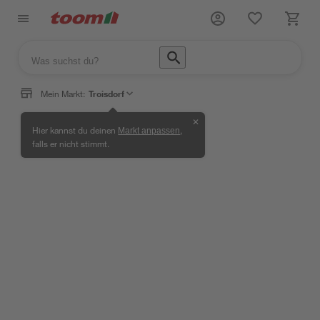
Mein Markt:
Troisdorf
✕
Hier kannst du deinen
,
Markt anpassen
Bodenbeläge
falls er nicht stimmt.
Wissen &
Selbermachen &
Bauen &
Bodenbeläge
/
/
/
/
Service
Ratgeber
Renovieren
Alles rund um Bodenbeläge
Weiterlesen