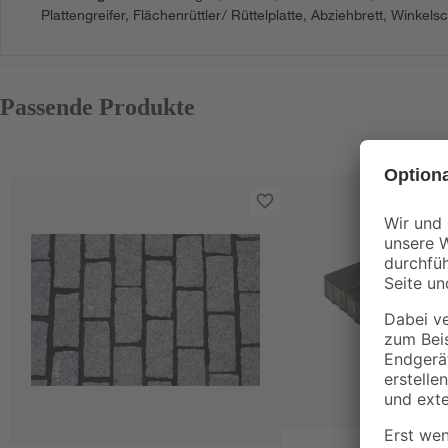
Plattengreifer, Flächenrüttler/ Rüttelplatte, Abziehbrett, Winke
Passende Produkte