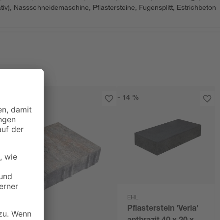
ativ), Nassschneidemaschine, Pflastersteine, Fugensplitt, Estrichbeton
- 14 %
EHL
Pflasterstein 'Veria'