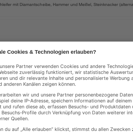
lschleifer mit Diamantscheibe, Hammer und Meißel, Steinknacker (altern