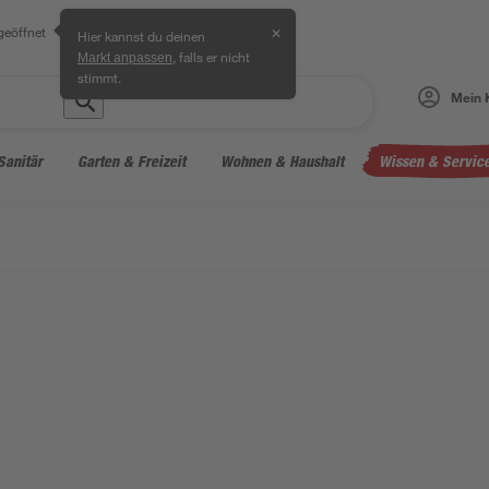
geöffnet
✕
Hier kannst du deinen
, falls er nicht
Markt anpassen
stimmt.
Mein 
Sanitär
Garten & Freizeit
Wohnen & Haushalt
Wissen & Servic