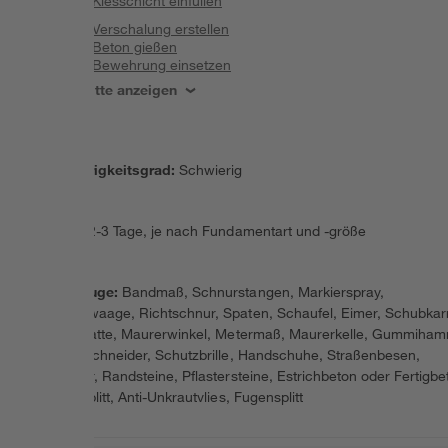
Schritt 3: Kiesschicht einfüllen
Schritt 4: Verschalung erstellen
Schritt 5: Beton gießen
Schritt 6: Bewehrung einsetzen
Alle Schritte anzeigen
Schwierigkeitsgrad
:
Schwierig
Dauer
:
2-3 Tage, je nach Fundamentart und -größe
Werkzeuge
:
Bandmaß, Schnurstangen, Markierspray,
Wasserwaage, Richtschnur, Spaten, Schaufel, Eimer, Schubkar
Rüttelplatte, Maurerwinkel, Metermaß, Maurerkelle, Gummiham
Plattenschneider, Schutzbrille, Handschuhe, Straßenbesen,
Schotter, Randsteine, Pflastersteine, Estrichbeton oder Fertigbe
Basaltsplitt, Anti-Unkrautvlies, Fugensplitt