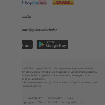
Sicher einkaufen
Jetzt die toom-App herunterladen
Alle Preisangaben in EUR inkl. gesetzl. MwSt.. Die dargestellten Angebote sind unter
Umständen nicht in allen Märkten verfügbar. Die angegebenen Verfügbarkeiten beziehen
sich auf den unter "Mein Markt" ausgewählten toom Baumarkt. Alle Angebote und
Produkte nur solange der Vorrat reicht.
*Paketversand ab 59 € versandkostenfrei, gilt nicht für Artikel mit Speditionsversand, hier
fallen zusätzliche Versandkosten an.
Datenschutz
Privatsphäre
Impressum
AGB
Nutzungsbedingungen
Widerrufsrecht
Vertrag widerrufen