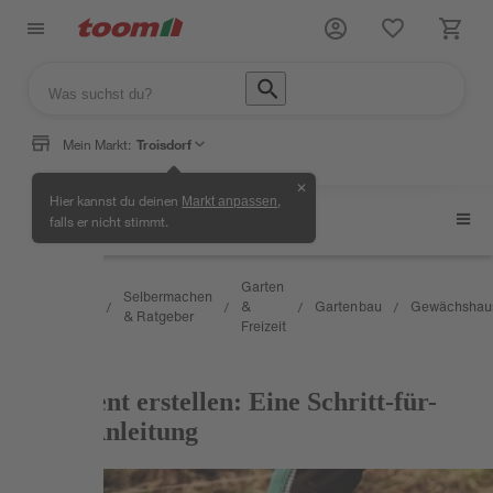
Mein Markt:
Troisdorf
✕
Hier kannst du deinen
,
Markt anpassen
Gewächshaus
falls er nicht stimmt.
Wissen
Garten
Selbermachen
&
&
Gartenbau
Gewächshau
/
/
/
/
/
& Ratgeber
Service
Freizeit
RATGEBER
Fundament erstellen: Eine Schritt-für-
Schritt-Anleitung