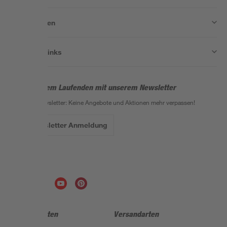
Unternehmen
Nützliche Links
Bleib auf dem Laufenden mit unserem Newsletter
Der toom Newsletter: Keine Angebote und Aktionen mehr verpassen!
Zur Newsletter Anmeldung
Folge uns
Zahlungsarten
Versandarten