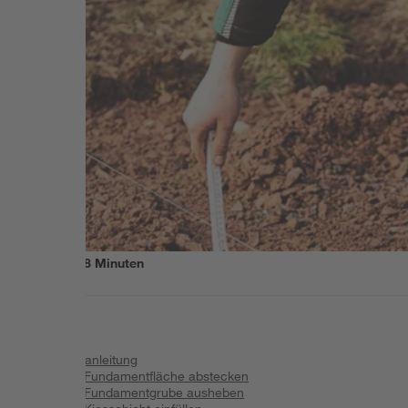
Lesezeit
8
Minuten
Inhalt
:
Zur Videoanleitung
Schritt 1: Fundamentfläche abstecken
Schritt 2: Fundamentgrube ausheben