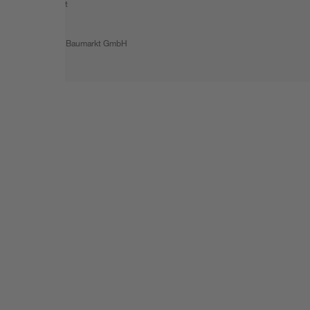
Barrierefreiheit
© 2026 toom Baumarkt GmbH