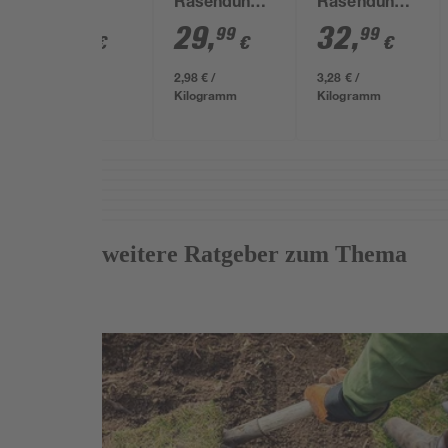
Depot
Rasendünger
Rasendünger
Rasendünger
10,05 kg für
10,05 kg für
32
,
29
,
32
,
99
99
99
€
€
€
10,05 kg
200 m²
ca. 200 m²
3,28 € /
2,98 € /
3,28 € /
Kilogramm
Kilogramm
Kilogramm
Entdecke weitere Ratgeber zum Thema
Rasen
Weiterlesen