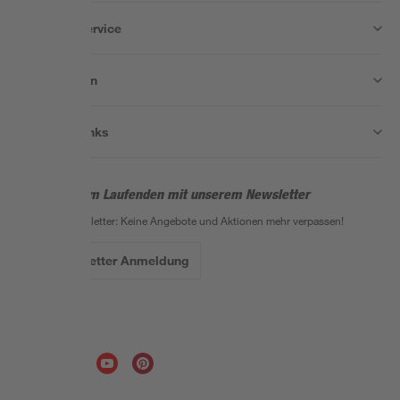
Wissen & Service
Unternehmen
Nützliche Links
Bleib auf dem Laufenden mit unserem Newsletter
Der toom Newsletter: Keine Angebote und Aktionen mehr verpassen!
Zur Newsletter Anmeldung
Folge uns