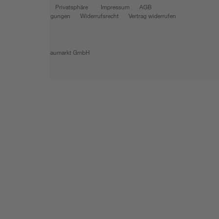
Datenschutz
Privatsphäre
Impressum
AGB
Nutzungsbedingungen
Widerrufsrecht
Vertrag widerrufen
Barrierefreiheit
© 2026 toom Baumarkt GmbH