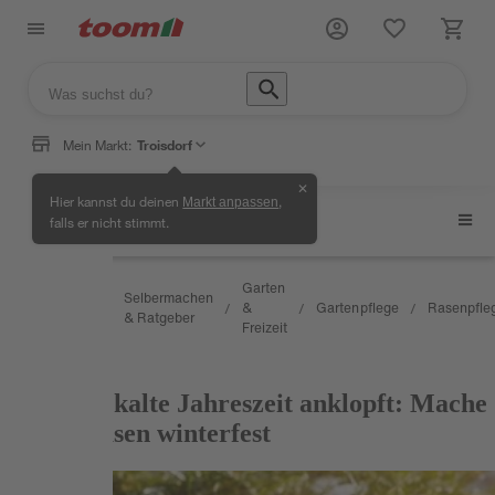
Mein Markt:
Troisdorf
✕
Hier kannst du deinen
,
Markt anpassen
Rasenpflege
falls er nicht stimmt.
Wissen
Garten
Selbermachen
&
&
Gartenpflege
Rasenpfle
/
/
/
/
/
& Ratgeber
Service
Freizeit
RATGEBER
Wenn die kalte Jahreszeit anklopft: Mache
deinen Rasen winterfest