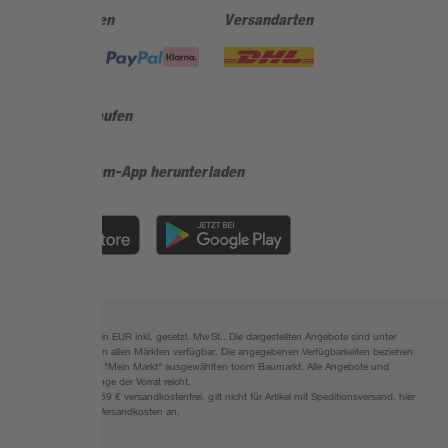
Zahlungsarten
Versandarten
Sicher einkaufen
Jetzt die toom-App herunterladen
Alle Preisangaben in EUR inkl. gesetzl. MwSt.. Die dargestellten Angebote sind unter
Umständen nicht in allen Märkten verfügbar. Die angegebenen Verfügbarkeiten beziehen
sich auf den unter "Mein Markt" ausgewählten toom Baumarkt. Alle Angebote und
Produkte nur solange der Vorrat reicht.
*Paketversand ab 59 € versandkostenfrei, gilt nicht für Artikel mit Speditionsversand, hier
fallen zusätzliche Versandkosten an.