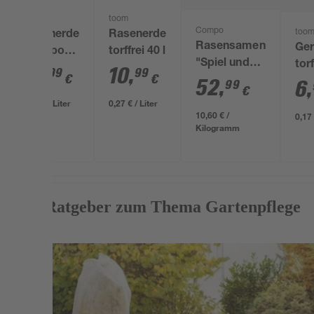
Compo
toom
Compo
too
Rasenerde
Rasenerde
Rasensamen
Ger
'Compo
torffrei 40 l
"Spiel und
torf
Sana'
14
,
10
,
99
99
€
€
Sport" 5 kg
52
,
6
,
99
torffrei 40 l
€
0,37 € / Liter
0,27 € / Liter
10,60 € /
0,17 
Kilogramm
Mehr Ratgeber zum Thema Gartenpflege
Weiterlesen