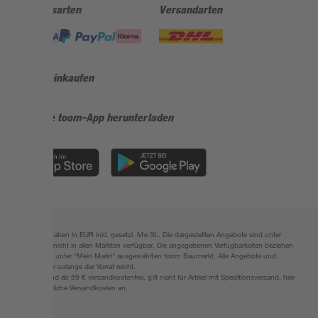
Zahlungsarten
Versandarten
Sicher einkaufen
Jetzt die toom-App herunterladen
Alle Preisangaben in EUR inkl. gesetzl. MwSt.. Die dargestellten Angebote sind unter
Umständen nicht in allen Märkten verfügbar. Die angegebenen Verfügbarkeiten beziehen
sich auf den unter "Mein Markt" ausgewählten toom Baumarkt. Alle Angebote und
Produkte nur solange der Vorrat reicht.
*Paketversand ab 59 € versandkostenfrei, gilt nicht für Artikel mit Speditionsversand, hier
fallen zusätzliche Versandkosten an.