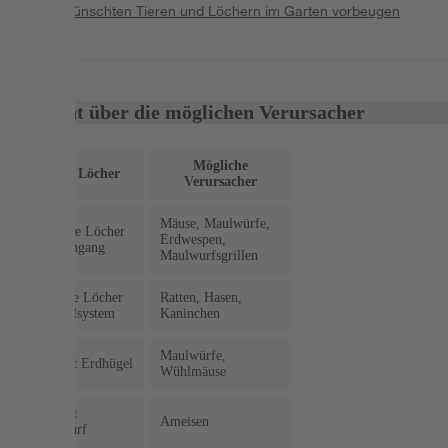
Unerwünschten Tieren und Löchern im Garten vorbeugen
Übersicht über die möglichen Verursacher
Mögliche
Art der Löcher
Verursacher
Mäuse, Maulwürfe,
kleine, tiefe Löcher
Erdwespen,
mit Höhlengang
Maulwurfsgrillen
große, tiefe Löcher
Ratten, Hasen,
mit Tunnelsystem
Kaninchen
Maulwürfe,
Löcher mit Erdhügel
Wühlmäuse
Löcher mit
Ameisen
Sandauswurf