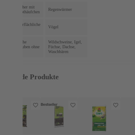
kleine Löcher mit
Regenwürmer
erdigen Kothäufchen
große, oberflächliche
Vögel
Löcher
große, flache
Wildschweine, Igel,
Löcher/Gruben ohne
Füchse, Dachse,
Tunnel
Waschbären
Passende Produkte
Bestseller