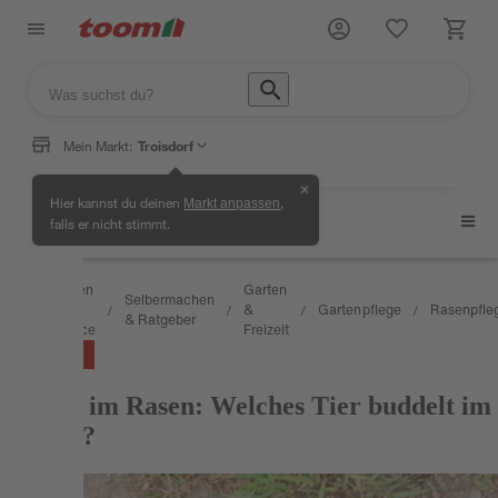
Mein Markt:
Troisdorf
✕
Hier kannst du deinen
,
Markt anpassen
Rasenpflege
falls er nicht stimmt.
Wissen
Garten
Selbermachen
&
&
Gartenpflege
Rasenpfle
/
/
/
/
/
& Ratgeber
Service
Freizeit
RATGEBER
Löcher im Rasen: Welches Tier buddelt im
Garten?