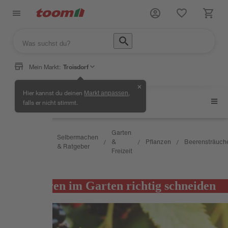
Mein Markt:
Troisdorf
✕
Hier kannst du deinen
,
Markt anpassen
Beerensträucher
falls er nicht stimmt.
Wissen
Garten
Selbermachen
&
&
Pflanzen
Beerensträuch
/
/
/
/
/
& Ratgeber
Service
Freizeit
RATGEBER
Brombeeren im Garten richtig schneiden