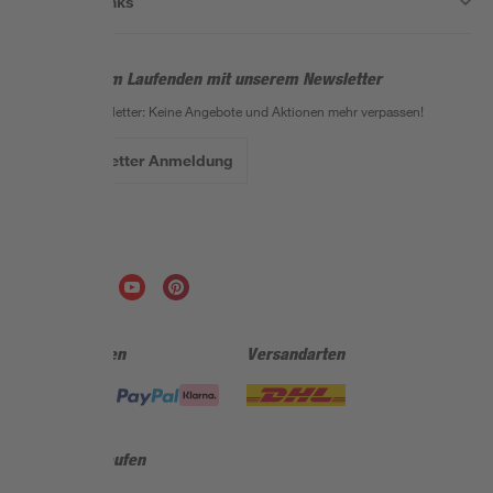
Nützliche Links
Bleib auf dem Laufenden mit unserem Newsletter
Der toom Newsletter: Keine Angebote und Aktionen mehr verpassen!
Zur Newsletter Anmeldung
Folge uns
Zahlungsarten
Versandarten
Sicher einkaufen