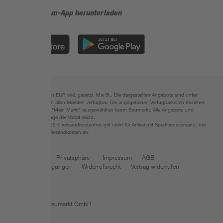
Jetzt die toom-App herunterladen
Alle Preisangaben in EUR inkl. gesetzl. MwSt.. Die dargestellten Angebote sind unter
Umständen nicht in allen Märkten verfügbar. Die angegebenen Verfügbarkeiten beziehen
sich auf den unter "Mein Markt" ausgewählten toom Baumarkt. Alle Angebote und
Produkte nur solange der Vorrat reicht.
*Paketversand ab 59 € versandkostenfrei, gilt nicht für Artikel mit Speditionsversand, hier
fallen zusätzliche Versandkosten an.
Datenschutz
Privatsphäre
Impressum
AGB
Nutzungsbedingungen
Widerrufsrecht
Vertrag widerrufen
Barrierefreiheit
© 2026 toom Baumarkt GmbH