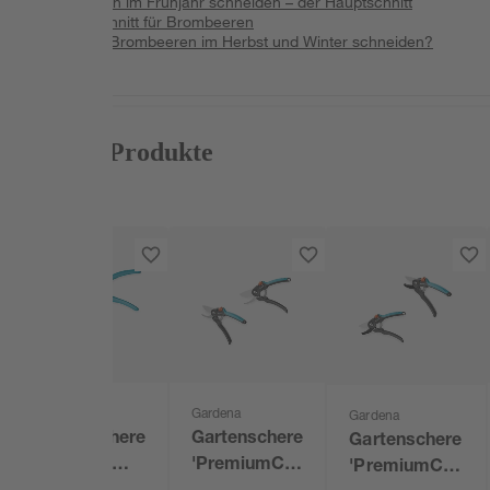
Brombeeren im Frühjahr schneiden – der Hauptschnitt
Sommerschnitt für Brombeeren
Kann man Brombeeren im Herbst und Winter schneiden?
Passende Produkte
Gardena
Gardena
Gardena
Gartenschere
Gartenschere
Gartenschere
'EasyCut'
'PremiumCut
'PremiumCut'