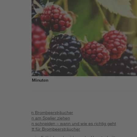
Lesezeit
6
Minuten
Inhalt
:
So wachsen Brombeersträucher
Brombeeren am Spalier ziehen
Brombeeren schneiden – wann und wie es richtig geht
Pflanzschnitt für Brombeersträucher