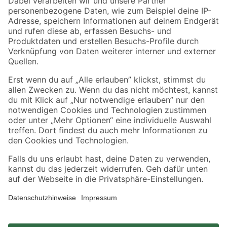
Zahlungsarten
Versandarten
Sicher einkaufen
Jetzt die toom-App herunterladen
Alle Preisangaben in EUR inkl. gesetzl. MwSt.. Die dargestellten Angebote sind unter
Umständen nicht in allen Märkten verfügbar. Die angegebenen Verfügbarkeiten beziehen
sich auf den unter "Mein Markt" ausgewählten toom Baumarkt. Alle Angebote und
Produkte nur solange der Vorrat reicht.
*Paketversand ab 59 € versandkostenfrei, gilt nicht für Artikel mit Speditionsversand, hier
fallen zusätzliche Versandkosten an.