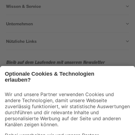
Wissen & Service
Unternehmen
Nützliche Links
Bleib auf dem Laufenden mit unserem Newsletter
Der toom Newsletter: Keine Angebote und Aktionen mehr verpassen!
Zur Newsletter Anmeldung
Folge uns