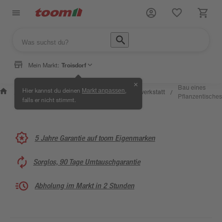
Mein Markt:
Troisdorf
✕
Wissen &
Selbermachen
Bau eines
Hier kannst du deinen
,
Markt anpassen
Kreativwerkstatt
/
/
/
/
Service
& Ratgeber
Pflanzentisches
falls er nicht stimmt.
5 Jahre Garantie auf toom Eigenmarken
Sorglos, 90 Tage Umtauschgarantie
Abholung im Markt in 2 Stunden