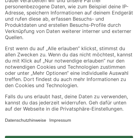
Zahlungsarten
Versandarten
Sicher einkaufen
Jetzt die toom-App herunterladen
Alle Preisangaben in EUR inkl. gesetzl. MwSt.. Die dargestellten Angebote sind unter
Umständen nicht in allen Märkten verfügbar. Die angegebenen Verfügbarkeiten beziehen
sich auf den unter "Mein Markt" ausgewählten toom Baumarkt. Alle Angebote und
Produkte nur solange der Vorrat reicht.
*Paketversand ab 59 € versandkostenfrei, gilt nicht für Artikel mit Speditionsversand, hier
fallen zusätzliche Versandkosten an.