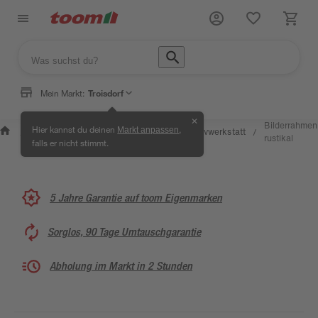
Mein Markt:
Troisdorf
✕
Wissen &
Selbermachen &
Bilderrahmen
Hier kannst du deinen
,
Markt anpassen
Kreativwerkstatt
/
/
/
/
Service
Ratgeber
rustikal
falls er nicht stimmt.
5 Jahre Garantie auf toom Eigenmarken
Sorglos, 90 Tage Umtauschgarantie
Abholung im Markt in 2 Stunden