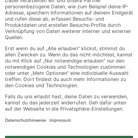
Zahlungsarten
Versandarten
Sicher einkaufen
Jetzt die toom-App herunterladen
Alle Preisangaben in EUR inkl. gesetzl. MwSt.. Die dargestellten Angebote sind unter
Umständen nicht in allen Märkten verfügbar. Die angegebenen Verfügbarkeiten beziehen
sich auf den unter "Mein Markt" ausgewählten toom Baumarkt. Alle Angebote und
Produkte nur solange der Vorrat reicht.
*Paketversand ab 59 € versandkostenfrei, gilt nicht für Artikel mit Speditionsversand, hier
fallen zusätzliche Versandkosten an.