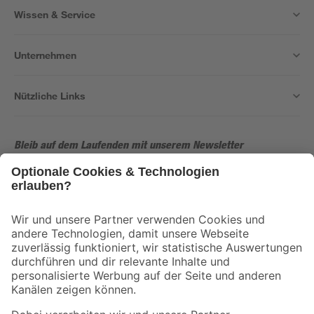
Wissen & Service
Unternehmen
Nützliche Links
Bleib auf dem Laufenden mit unserem Newsletter
Der toom Newsletter: Keine Angebote und Aktionen mehr verpassen!
Zur Newsletter Anmeldung
Folge uns