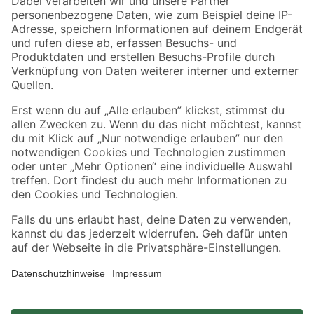
Zahlungsarten
Versandarten
Sicher einkaufen
Jetzt die toom-App herunterladen
Alle Preisangaben in EUR inkl. gesetzl. MwSt.. Die dargestellten Angebote sind unter
Umständen nicht in allen Märkten verfügbar. Die angegebenen Verfügbarkeiten beziehen
sich auf den unter "Mein Markt" ausgewählten toom Baumarkt. Alle Angebote und
Produkte nur solange der Vorrat reicht.
*Paketversand ab 59 € versandkostenfrei, gilt nicht für Artikel mit Speditionsversand, hier
fallen zusätzliche Versandkosten an.