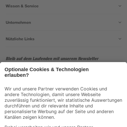
Wissen & Service
Unternehmen
Nützliche Links
Bleib auf dem Laufenden mit unserem Newsletter
Der toom Newsletter: Keine Angebote und Aktionen mehr verpassen!
Zur Newsletter Anmeldung
Folge uns