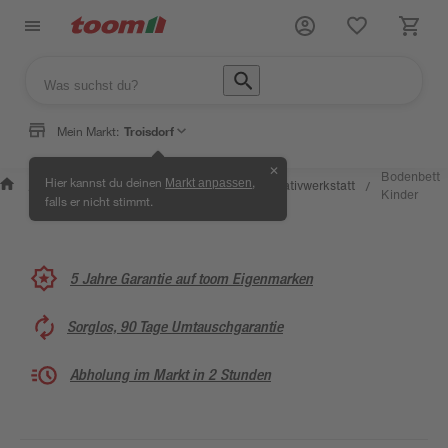
Mein Markt:
Troisdorf
✕
Wissen &
Selbermachen &
Bodenbett
Hier kannst du deinen
,
Markt anpassen
Kreativwerkstatt
/
/
/
/
Service
Ratgeber
Kinder
falls er nicht stimmt.
5 Jahre Garantie auf toom Eigenmarken
Sorglos, 90 Tage Umtauschgarantie
Abholung im Markt in 2 Stunden