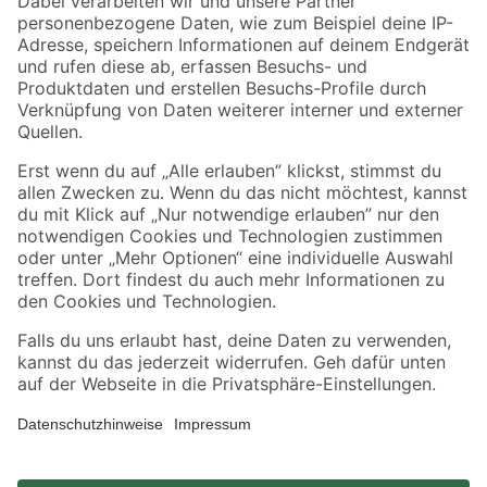
Zahlungsarten
Versandarten
Sicher einkaufen
Jetzt die toom-App herunterladen
Alle Preisangaben in EUR inkl. gesetzl. MwSt.. Die dargestellten Angebote sind unter
Umständen nicht in allen Märkten verfügbar. Die angegebenen Verfügbarkeiten beziehen
sich auf den unter "Mein Markt" ausgewählten toom Baumarkt. Alle Angebote und
Produkte nur solange der Vorrat reicht.
*Paketversand ab 59 € versandkostenfrei, gilt nicht für Artikel mit Speditionsversand, hier
fallen zusätzliche Versandkosten an.