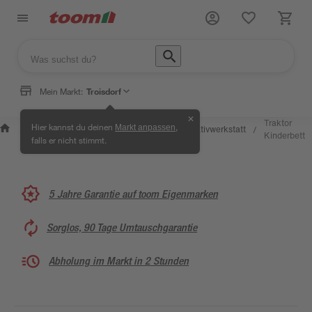
Mein Markt:
Troisdorf
✕
Wissen &
Selbermachen &
Traktor
Hier kannst du deinen
,
Markt anpassen
Kreativwerkstatt
/
/
/
/
Service
Ratgeber
Kinderbett
falls er nicht stimmt.
5 Jahre Garantie auf toom Eigenmarken
Sorglos, 90 Tage Umtauschgarantie
Abholung im Markt in 2 Stunden