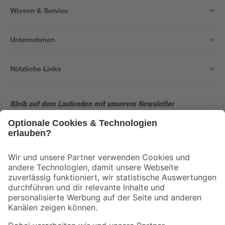
Wissen & Service
Unternehmen
Nützliche Links
Bleib auf dem Laufenden mit unserem Newsletter
Der toom Newsletter: Keine Angebote und Aktionen mehr verpassen!
Zur Newsletter Anmeldung
Folge uns