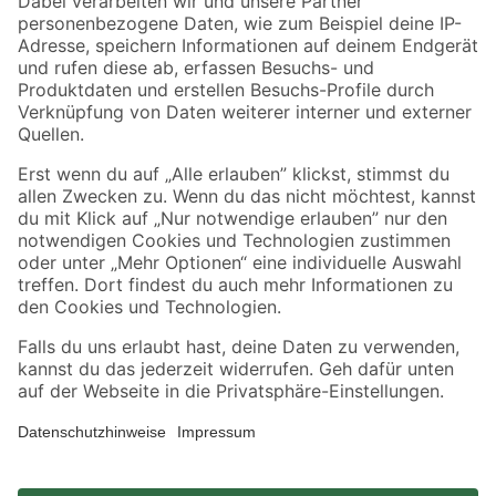
Zahlungsarten
Versandarten
Sicher einkaufen
Jetzt die toom-App herunterladen
Alle Preisangaben in EUR inkl. gesetzl. MwSt.. Die dargestellten Angebote sind unter
Umständen nicht in allen Märkten verfügbar. Die angegebenen Verfügbarkeiten beziehen
sich auf den unter "Mein Markt" ausgewählten toom Baumarkt. Alle Angebote und
Produkte nur solange der Vorrat reicht.
*Paketversand ab 59 € versandkostenfrei, gilt nicht für Artikel mit Speditionsversand, hier
fallen zusätzliche Versandkosten an.