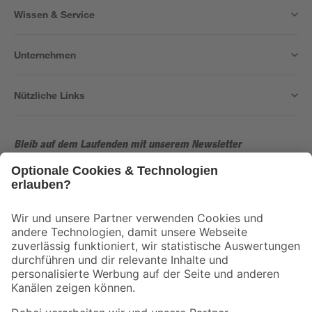
Wissen & Service
Unternehmen
Nützliche Links
Bleib auf dem Laufenden mit unserem Newsletter
Der toom Newsletter: Keine Angebote und Aktionen mehr verpassen!
Zur Newsletter Anmeldung
Folge uns