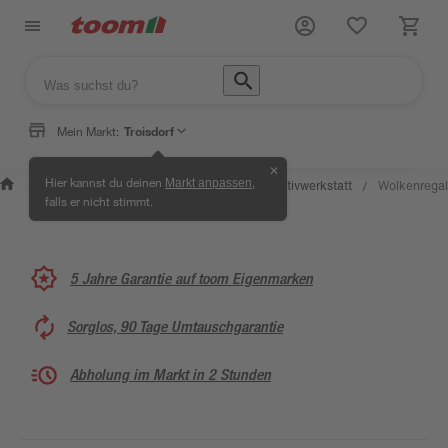
Mein Markt:
Troisdorf
✕
Wissen &
Selbermachen &
Hier kannst du deinen
,
Markt anpassen
Kreativwerkstatt
Wolkenregal
/
/
/
/
Service
Ratgeber
falls er nicht stimmt.
5 Jahre Garantie auf toom Eigenmarken
Sorglos, 90 Tage Umtauschgarantie
Abholung im Markt in 2 Stunden