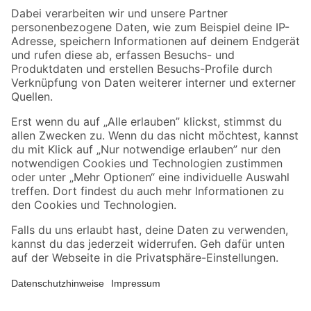
Zahlungsarten
Versandarten
Sicher einkaufen
Jetzt die toom-App herunterladen
Alle Preisangaben in EUR inkl. gesetzl. MwSt.. Die dargestellten Angebote sind unter
Umständen nicht in allen Märkten verfügbar. Die angegebenen Verfügbarkeiten beziehen
sich auf den unter "Mein Markt" ausgewählten toom Baumarkt. Alle Angebote und
Produkte nur solange der Vorrat reicht.
*Paketversand ab 59 € versandkostenfrei, gilt nicht für Artikel mit Speditionsversand, hier
fallen zusätzliche Versandkosten an.