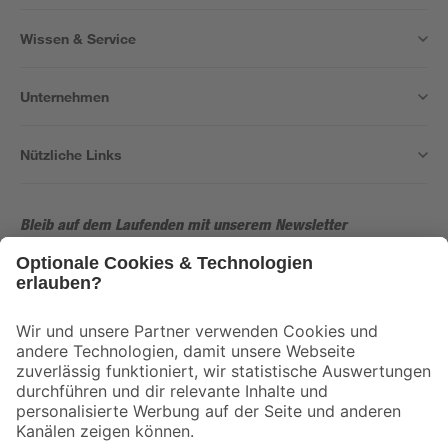
Wissen & Service
Unternehmen
Nützliche Links
Bleib auf dem Laufenden mit unserem Newsletter
Der toom Newsletter: Keine Angebote und Aktionen mehr verpassen!
Zur Newsletter Anmeldung
Folge uns