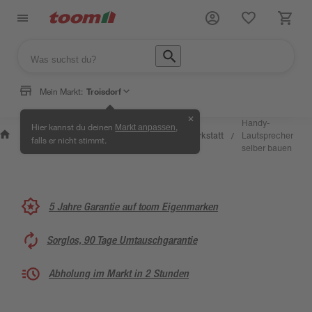
Mein Markt:
Troisdorf
✕
Wissen
Handy-
Hier kannst du deinen
,
Markt anpassen
Selbermachen
&
Kreativwerkstatt
Lautsprecher
/
/
/
/
falls er nicht stimmt.
& Ratgeber
Service
selber bauen
5 Jahre Garantie auf toom Eigenmarken
Sorglos, 90 Tage Umtauschgarantie
Abholung im Markt in 2 Stunden