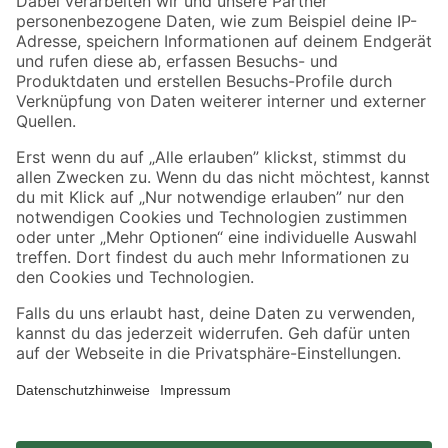
Zahlungsarten
Versandarten
Sicher einkaufen
Jetzt die toom-App herunterladen
Alle Preisangaben in EUR inkl. gesetzl. MwSt.. Die dargestellten Angebote sind unter
Umständen nicht in allen Märkten verfügbar. Die angegebenen Verfügbarkeiten beziehen
sich auf den unter "Mein Markt" ausgewählten toom Baumarkt. Alle Angebote und
Produkte nur solange der Vorrat reicht.
*Paketversand ab 59 € versandkostenfrei, gilt nicht für Artikel mit Speditionsversand, hier
fallen zusätzliche Versandkosten an.