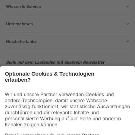
Wissen & Service
Unternehmen
Nützliche Links
Bleib auf dem Laufenden mit unserem Newsletter
Der toom Newsletter: Keine Angebote und Aktionen mehr verpassen!
Zur Newsletter Anmeldung
Folge uns