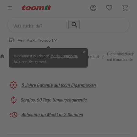
Mein Markt:
Troisdorf
✕
Wissen &
Selbermachen
Eichenholztisch
Hier kannst du deinen
,
Markt anpassen
Kreativwerkstatt
/
/
/
/
Service
& Ratgeber
mit Baumkante
falls er nicht stimmt.
5 Jahre Garantie auf toom Eigenmarken
Sorglos, 90 Tage Umtauschgarantie
Abholung im Markt in 2 Stunden