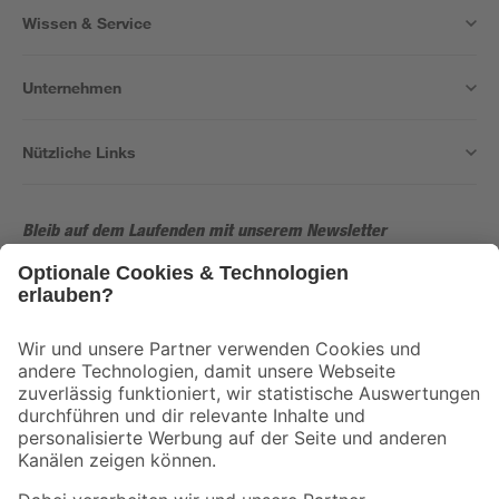
Wissen & Service
Unternehmen
Nützliche Links
Bleib auf dem Laufenden mit unserem Newsletter
Der toom Newsletter: Keine Angebote und Aktionen mehr verpassen!
Zur Newsletter Anmeldung
Folge uns