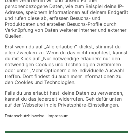
Zahlungsarten
Versandarten
Sicher einkaufen
Jetzt die toom-App herunterladen
Alle Preisangaben in EUR inkl. gesetzl. MwSt.. Die dargestellten Angebote sind unter
Umständen nicht in allen Märkten verfügbar. Die angegebenen Verfügbarkeiten beziehen
sich auf den unter "Mein Markt" ausgewählten toom Baumarkt. Alle Angebote und
Produkte nur solange der Vorrat reicht.
*Paketversand ab 59 € versandkostenfrei, gilt nicht für Artikel mit Speditionsversand, hier
fallen zusätzliche Versandkosten an.