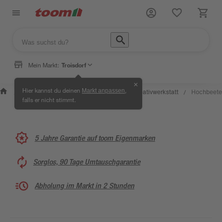
Mein Markt:
Troisdorf
✕
Wissen &
Selbermachen &
Hier kannst du deinen
,
Markt anpassen
Kreativwerkstatt
Hochbeete
/
/
/
/
Service
Ratgeber
falls er nicht stimmt.
5 Jahre Garantie auf toom Eigenmarken
Sorglos, 90 Tage Umtauschgarantie
Abholung im Markt in 2 Stunden