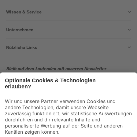
Wissen & Service
Unternehmen
Nützliche Links
Bleib auf dem Laufenden mit unserem Newsletter
Der toom Newsletter: Keine Angebote und Aktionen mehr verpassen!
Zur Newsletter Anmeldung
Folge uns