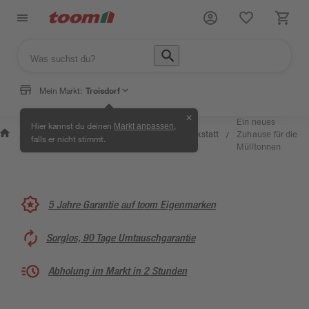
Mein Markt:
Troisdorf
✕
Wissen
Ein neues
Hier kannst du deinen
,
Markt anpassen
Selbermachen
&
Kreativwerkstatt
Zuhause für die
/
/
/
/
falls er nicht stimmt.
& Ratgeber
Service
Mülltonnen
5 Jahre Garantie auf toom Eigenmarken
Sorglos, 90 Tage Umtauschgarantie
Abholung im Markt in 2 Stunden