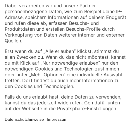
Zahlungsarten
Versandarten
Sicher einkaufen
Jetzt die toom-App herunterladen
Alle Preisangaben in EUR inkl. gesetzl. MwSt.. Die dargestellten Angebote sind unter
Umständen nicht in allen Märkten verfügbar. Die angegebenen Verfügbarkeiten beziehen
sich auf den unter "Mein Markt" ausgewählten toom Baumarkt. Alle Angebote und
Produkte nur solange der Vorrat reicht.
*Paketversand ab 59 € versandkostenfrei, gilt nicht für Artikel mit Speditionsversand, hier
fallen zusätzliche Versandkosten an.