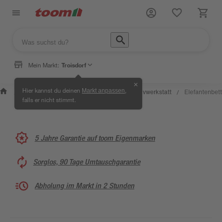
Mein Markt:
Troisdorf
✕
Wissen &
Selbermachen &
Hier kannst du deinen
,
Markt anpassen
Kreativwerkstatt
Elefantenbett
/
/
/
/
Service
Ratgeber
falls er nicht stimmt.
5 Jahre Garantie auf toom Eigenmarken
Sorglos, 90 Tage Umtauschgarantie
Abholung im Markt in 2 Stunden