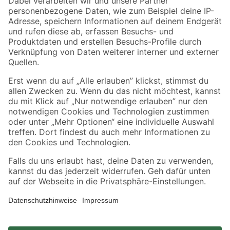
Zahlungsarten
Versandarten
Sicher einkaufen
Jetzt die toom-App herunterladen
Alle Preisangaben in EUR inkl. gesetzl. MwSt.. Die dargestellten Angebote sind unter
Umständen nicht in allen Märkten verfügbar. Die angegebenen Verfügbarkeiten beziehen
sich auf den unter "Mein Markt" ausgewählten toom Baumarkt. Alle Angebote und
Produkte nur solange der Vorrat reicht.
*Paketversand ab 59 € versandkostenfrei, gilt nicht für Artikel mit Speditionsversand, hier
fallen zusätzliche Versandkosten an.