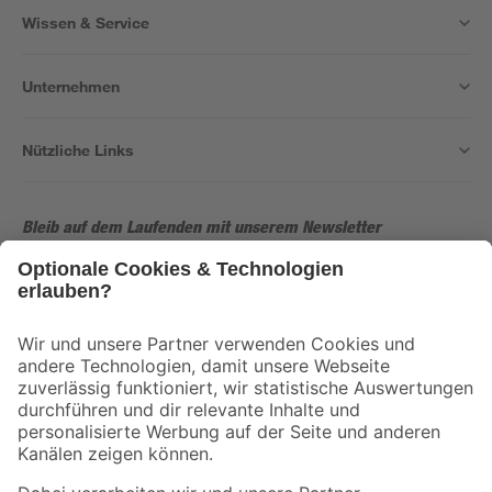
Wissen & Service
Unternehmen
Nützliche Links
Bleib auf dem Laufenden mit unserem Newsletter
Der toom Newsletter: Keine Angebote und Aktionen mehr verpassen!
Zur Newsletter Anmeldung
Folge uns