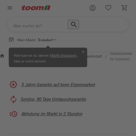
Mein Markt:
Troisdorf
✕
Wissen &
Selbermachen
Gästezimmer
Hier kannst du deinen
,
Markt anpassen
Kreativwerkstatt
/
/
/
/
Service
& Ratgeber
für Insekten
falls er nicht stimmt.
5 Jahre Garantie auf toom Eigenmarken
Sorglos, 90 Tage Umtauschgarantie
Abholung im Markt in 2 Stunden