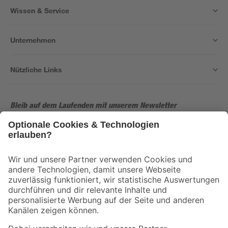
Wissen & Service
Unternehmen
Nützliche Links
Bleib auf dem Laufenden mit unserem Newsletter
Der toom Newsletter: Keine Angebote und Aktionen mehr verpassen!
Zur Newsletter Anmeldung
Folge uns