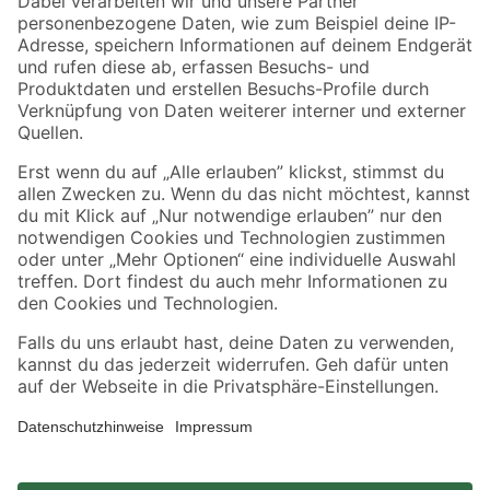
Zahlungsarten
Versandarten
Sicher einkaufen
Jetzt die toom-App herunterladen
Alle Preisangaben in EUR inkl. gesetzl. MwSt.. Die dargestellten Angebote sind unter
Umständen nicht in allen Märkten verfügbar. Die angegebenen Verfügbarkeiten beziehen
sich auf den unter "Mein Markt" ausgewählten toom Baumarkt. Alle Angebote und
Produkte nur solange der Vorrat reicht.
*Paketversand ab 59 € versandkostenfrei, gilt nicht für Artikel mit Speditionsversand, hier
fallen zusätzliche Versandkosten an.